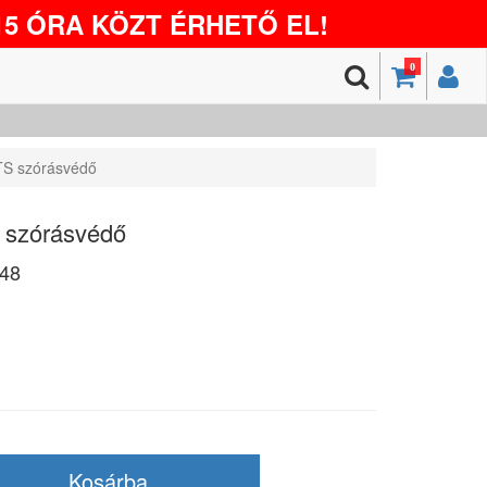
5 ÓRA KÖZT ÉRHETŐ EL!
0
S szórásvédő
szórásvédő
48