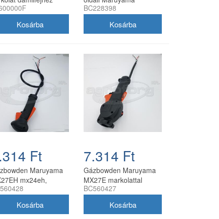
600000F
BC228398
BC4320, BC5020
.314 Ft
7.314 Ft
zbowden Maruyama
Gázbowden Maruyama
27EH mx24eh,
MX27E markolattal
560428
BC560427
rkolattal