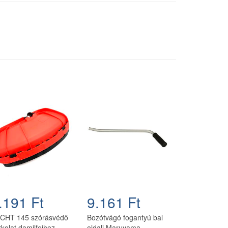
.191 Ft
9.161 Ft
CHT 145 szórásvédő
Bozótvágó fogantyú bal
rkolat damilfejhez
oldali Maruyama