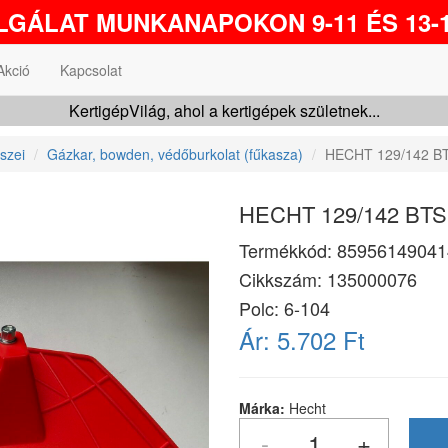
GÁLAT MUNKANAPOKON 9-11 ÉS 13-1
Akció
Kapcsolat
KertigépVilág, ahol a kertigépek születnek...
szei
Gázkar, bowden, védőburkolat (fűkasza)
HECHT 129/142 BT
HECHT 129/142 BTS 
Termékkód:
85956149041
Cikkszám:
135000076
Polc: 6-104
Ár:
5.702 Ft
Márka:
Hecht