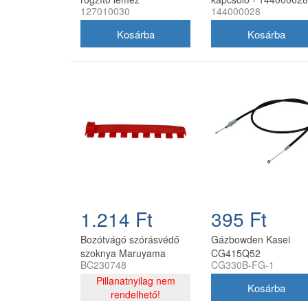
127010030
144000028
cserealkatrész
1.214 Ft
395 Ft
Bozótvágó szórásvédő
Gázbowden Kasei
szoknya Maruyama
CG415Q52
BC230748
CG330B-FG-1
BC4320 pattintós
Pillanatnyilag nem
rendelhető!