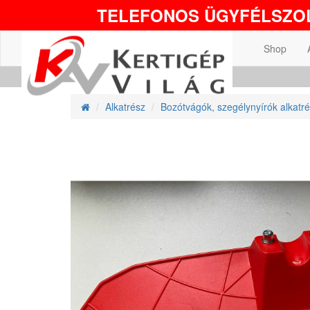
TELEFONOS ÜGYFÉLSZOL
Shop
Alkatrész
Bozótvágók, szegélynyírók alkatré