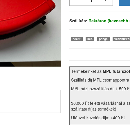
Szállítás:
Raktáron (kevesebb 
hecht
kés
penge
védőburko
Termékeinket az
MPL futárszol
Szállítás díj MPL csomagpontra
MPL házhozszállítás díj 1.599 F
30.000 Ft feletti vásárlásnál a s
szállítási díjas termékek)
Utánvét kezelés díja: +400 Ft