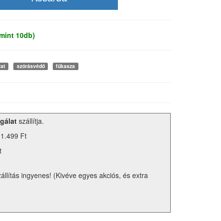
mint 10db)
lat
szórásvédő
fűkasza
gálat
szállítja.
 1.499 Ft
t
zállítás ingyenes! (Kivéve egyes akciós, és extra