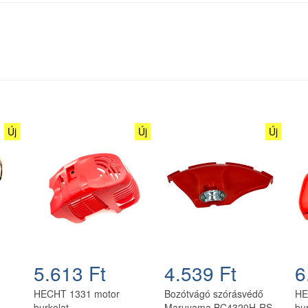
Új
Új
Új
5.613 Ft
4.539 Ft
6
HECHT 1331 motor
Bozótvágó szórásvédő
HE
burkolat
Maruyama BC4320H-RS
bu