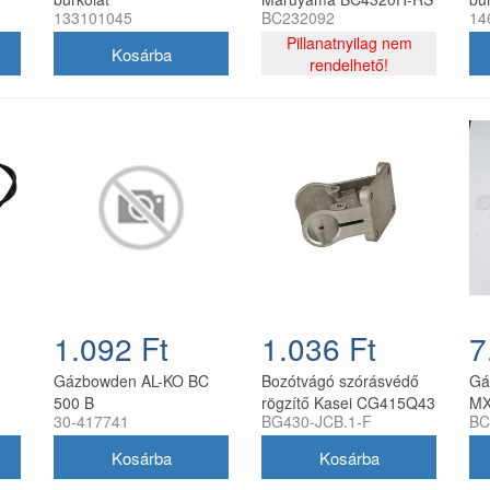
133101045
BC232092
14
Pillanatnyilag nem
rendelhető!
1.092 Ft
1.036 Ft
7
Gázbowden AL-KO BC
Bozótvágó szórásvédő
Gá
500 B
rögzítő Kasei CG415Q43
MX
30-417741
BG430-JCB.1-F
BC
(fém)
ma