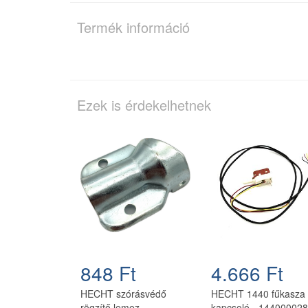
Termék információ
Ezek is érdekelhetnek
848 Ft
4.666 Ft
HECHT szórásvédő
HECHT 1440 fűkasza
rögzítő lemez
kapcsoló - 144000028