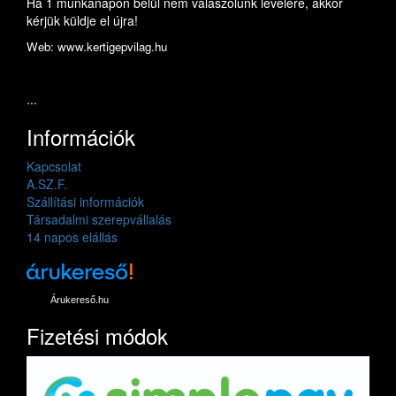
Ha 1 munkanapon belül nem válaszolunk levelére, akkor
kérjük küldje el újra!
Web: www.kertigepvilag.hu
...
Információk
Kapcsolat
A.SZ.F.
Szállítási információk
Társadalmi szerepvállalás
14 napos elállás
Árukereső.hu
Fizetési módok