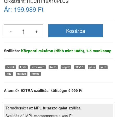
Cikkszám:
HECHT12X10PLUS
Ár:
199.989 Ft
Szállítás:
Központi raktáron (több mint 10db), 1-5 munkanap
hecht
kerti
szerszám
tartó
rögzít
12x10
plus
kert
ház
garázs
lemez
A termék EXTRA szállítási költsége: 9 999 Ft
Termékeinket az
MPL futárszolgálat
szállítja.
Szállítás díj MPL csomagpontra 1.499 Ft