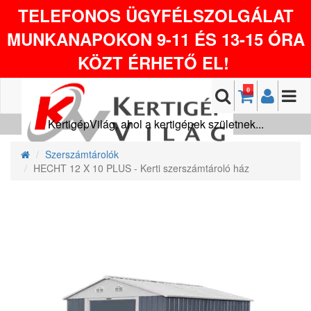
TELEFONOS ÜGYFÉLSZOLGÁLAT
MUNKANAPOKON 9-11 ÉS 13-15 ÓRA
KÖZT ÉRHETŐ EL!
0
KertigépVilág, ahol a kertigépek születnek...
Szerszámtárolók
HECHT 12 X 10 PLUS - Kerti szerszámtároló ház