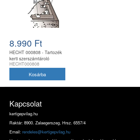
8.990 Ft
HECHT 000808 - Tartozék
kerti szerszámtároló
HECHT000808
házakhoz (4db/csom)
Kapcsolat
kertigepvilag.hu
Raktár: 8900. Zalaegerszeg, Hrsz. 6557/4
Email:
rendeles@kertigepvilag.hu