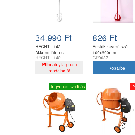
34.990 Ft
826 Ft
HECHT 1142 -
Festék keverő szár
Akkumulátoros
100x600mm
HECHT 1142
GP0087
habarcskeverő
Pillanatnyilag nem
rendelhető!
Ingyenes szállítás
-