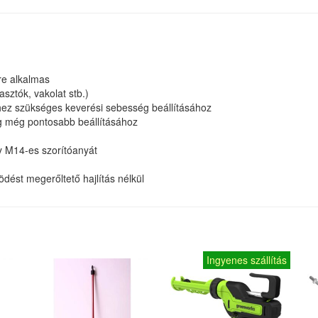
re alkalmas
sztók, vakolat stb.)
ez szükséges keverési sebesség beállításához
 még pontosabb beállításához
gy M14-es szorítóanyát
ést megerőltető hajlítás nélkül
Ingyenes szállítás