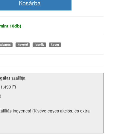
mint 10db)
habarcs
keverő
festék
kever
gálat
szállítja.
 1.499 Ft
t
zállítás ingyenes! (Kivéve egyes akciós, és extra