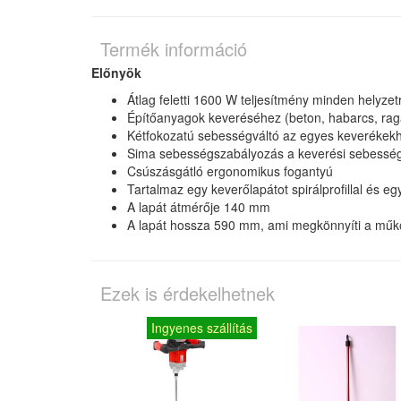
Termék információ
Előnyök
Átlag feletti 1600 W teljesítmény minden helyzet
Építőanyagok keveréséhez (beton, habarcs, raga
Kétfokozatú sebességváltó az egyes keverékekh
Sima sebességszabályozás a keverési sebesség
Csúszásgátló ergonomikus fogantyú
Tartalmaz egy keverőlapátot spirálprofillal és e
A lapát átmérője 140 mm
A lapát hossza 590 mm, ami megkönnyíti a működ
Ezek is érdekelhetnek
Ingyenes szállítás