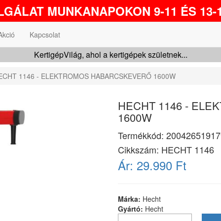
GÁLAT MUNKANAPOKON 9-11 ÉS 13-1
Akció
Kapcsolat
KertigépVilág, ahol a kertigépek születnek...
ECHT 1146 - ELEKTROMOS HABARCSKEVERŐ 1600W
HECHT 1146 - EL
1600W
Termékkód:
20042651917
Cikkszám:
HECHT 1146
Ár:
29.990 Ft
Márka:
Hecht
Gyártó:
Hecht