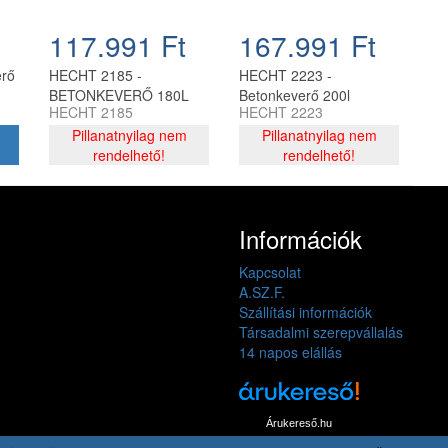
117.991 Ft
167.991 Ft
erő
HECHT 2185 -
HECHT 2223 -
BETONKEVERŐ 180L
Betonkeverő 200l
HECHT 2185
HECHT 2223
Pillanatnyilag nem
Pillanatnyilag nem
rendelhető!
rendelhető!
Információk
Kapcsolat
A.SZ.F.
Szállítási információk
Társadalmi szerepvállalás
14 napos elállás
Árukereső.hu