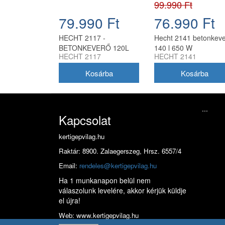
99.990 Ft
79.990 Ft
76.990 Ft
HECHT 2117 -
Hecht 2141 betonkev
BETONKEVERŐ 120L
140 l 650 W
HECHT 2117
HECHT 2141
...
Kapcsolat
kertigepvilag.hu
Raktár: 8900. Zalaegerszeg, Hrsz. 6557/4
Email:
rendeles@kertigepvilag.hu
Ha 1 munkanapon belül nem
válaszolunk levelére, akkor kérjük küldje
el újra!
Web: www.kertigepvilag.hu