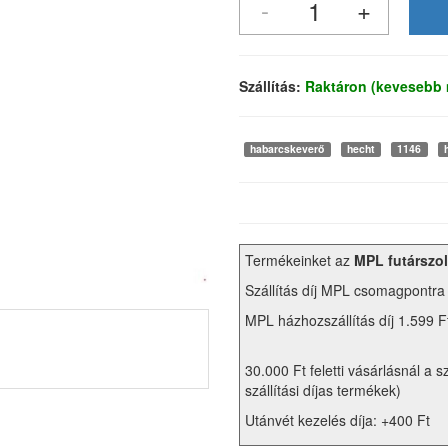
Szállítás:
Raktáron (kevesebb 
habarcskeverő
hecht
1146
Termékeinket az
MPL futárszol
Szállítás díj MPL csomagpontra
MPL házhozszállítás díj 1.599 F
30.000 Ft feletti vásárlásnál a s
szállítási díjas termékek)
Utánvét kezelés díja: +400 Ft