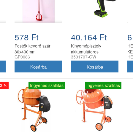
578 Ft
40.164 Ft
6
Festék keverő szár
Kinyomópisztoly
HE
80x400mm
akkumulátoros
KE
GP0086
3501707-GW
HE
Greenworks G24CG 24v
H
akku és töltő nélkül
M1
23 %
Ingyenes szállítás
Ingyenes szállítás