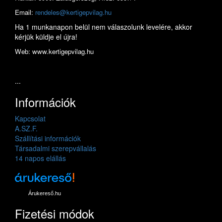
Email:
rendeles@kertigepvilag.hu
Ha 1 munkanapon belül nem válaszolunk levelére, akkor
kérjük küldje el újra!
Web: www.kertigepvilag.hu
...
Információk
Kapcsolat
A.SZ.F.
Szállítási információk
Társadalmi szerepvállalás
14 napos elállás
Árukereső.hu
Fizetési módok