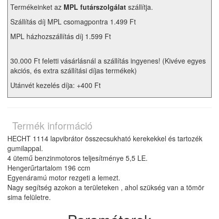
Termékeinket az
MPL futárszolgálat
szállítja.
Szállítás díj MPL csomagpontra 1.499 Ft
MPL házhozszállítás díj 1.599 Ft
30.000 Ft feletti vásárlásnál a szállítás ingyenes! (Kivéve egyes
akciós, és extra szállítási díjas termékek)
Utánvét kezelés díja: +400 Ft
Termék információ
HECHT 1114
lapvibrátor összecsukható kerekekkel és tartozék
gumilappal.
4 ütemű benzinmotoros teljesítménye 5,5 LE.
Hengerűrtartalom 196 ccm
Egyenáramú motor rezgeti a lemezt.
Nagy segítség azokon a területeken , ahol szükség van a tömör
sima felületre.