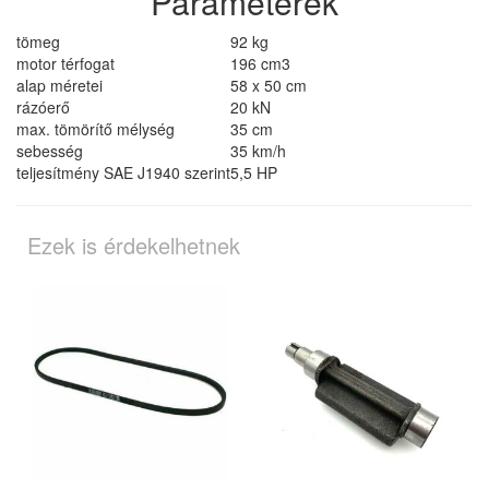
Paraméterek
tömeg
92 kg
motor térfogat
196 cm3
alap méretei
58 x 50 cm
rázóerő
20 kN
max. tömörítő mélység
35 cm
sebesség
35 km/h
teljesítmény SAE J1940 szerint
5,5 HP
Ezek is érdekelhetnek