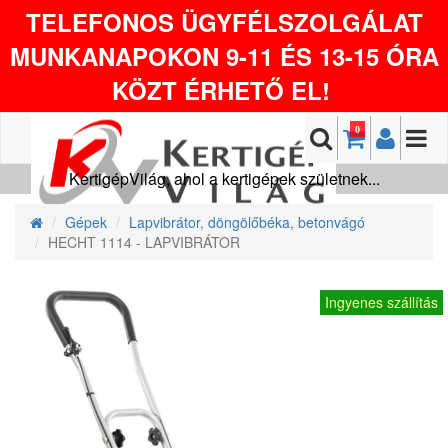
TELEFONOS ÜGYFÉLSZOLGÁLAT
MUNKANAPOKON 9-11 ÉS 13-15 ÓRA
KÖZT ÉRHETŐ EL!
0
KertigépVilág, ahol a kertigépek születnek...
Gépek
Lapvibrátor, döngölőbéka, betonvágó
HECHT 1114 - LAPVIBRÁTOR
Ingyenes szállítás