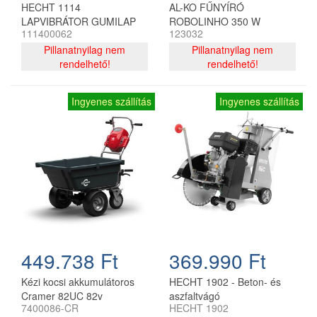
HECHT 1114
AL-KO FŰNYÍRÓ
LAPVIBRÁTOR GUMILAP
ROBOLINHO 350 W
111400062
123032
57x47 cm
Pillanatnyilag nem
Pillanatnyilag nem
rendelhető!
rendelhető!
Ingyenes szállítás
Ingyenes szállítás
449.738 Ft
369.990 Ft
Kézi kocsi akkumulátoros
HECHT 1902 - Beton- és
Cramer 82UC 82v
aszfaltvágó
7400086-CR
HECHT 1902
akkumulátor és töltő nélkül