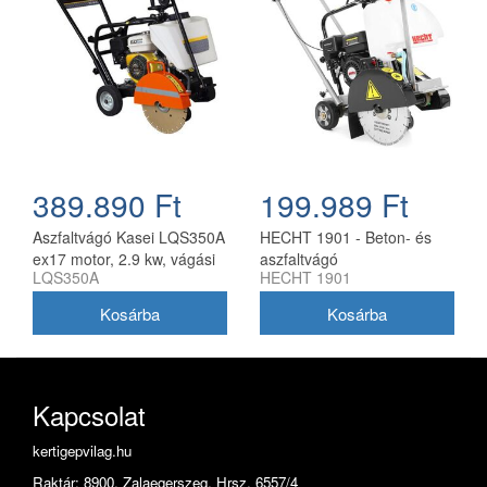
389.890 Ft
199.989 Ft
Aszfaltvágó Kasei LQS350A
HECHT 1901 - Beton- és
ex17 motor, 2.9 kw, vágási
aszfaltvágó
LQS350A
HECHT 1901
mélység 90 mm, vágótárcsa
nélkül
Kapcsolat
kertigepvilag.hu
Raktár: 8900. Zalaegerszeg, Hrsz. 6557/4