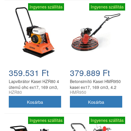
Ingyenes szállítás
Ingyenes szállítás
359.531 Ft
379.889 Ft
Lapvibrátor Kasei HZR80 4
Betonsimító Kasei HMR950
ütemű ohc ex17, 169 cm3,
kasei ex17, 169 cm3, 4.2
HZR80
HMR950
4.2 kw, nyomaték 13 kn,
kw, átmérő 950 mm
gumilap nélkül
Ingyenes szállítás
Ingyenes szállítás