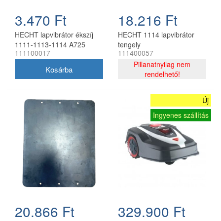
3.470 Ft
18.216 Ft
HECHT lapvibrátor ékszíj
HECHT 1114 lapvibrátor
1111-1113-1114 A725
tengely
111100017
111400057
Pillanatnyilag nem
rendelhető!
Új
Ingyenes szállítás
20.866 Ft
329.900 Ft