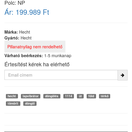
Polc: NP
Ár:
199.989 Ft
Márka:
Hecht
Gyártó:
Hecht
Pillanatnyilag nem rendelhető
Várható beérkezés:
1-5 munkanap
Értesítést kérek ha elérhető
hecht
lapvibrátor
döngölés
1114
üt
föld
térkő
tömörít
döngöl