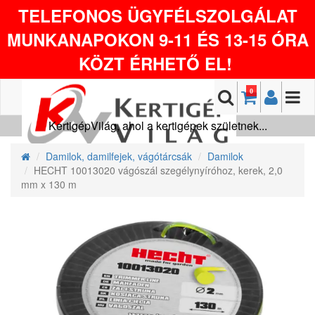
TELEFONOS ÜGYFÉLSZOLGÁLAT
MUNKANAPOKON 9-11 ÉS 13-15 ÓRA
KÖZT ÉRHETŐ EL!
0
KertigépVilág, ahol a kertigépek születnek...
Damilok, damilfejek, vágótárcsák
Damilok
HECHT 10013020 vágószál szegélynyíróhoz, kerek, 2,0
mm x 130 m