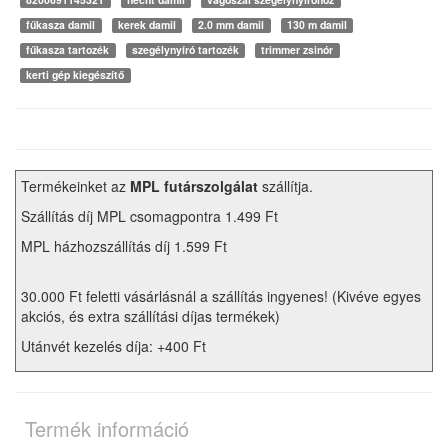
fűkasza damil
kerek damil
2.0 mm damil
130 m damil
fűkasza tartozék
szegélynyíró tartozék
trimmer zsinór
kerti gép kiegészítő
Termékeinket az
MPL futárszolgálat
szállítja.
Szállítás díj MPL csomagpontra 1.499 Ft
MPL házhozszállítás díj 1.599 Ft
30.000 Ft feletti vásárlásnál a szállítás ingyenes! (Kivéve egyes
akciós, és extra szállítási díjas termékek)
Utánvét kezelés díja: +400 Ft
Termék információ