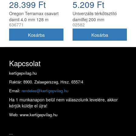
28.399 Ft
5.209 Ft
Oregon Terramax csavart
Univerzális térkőtisztító
damil 4.0 mm 128 m
damilfej 200 mm
636771
02582
utángyártott, 25 mm belső
átmérő
Kapcsolat
kertigepvilag.hu
Raktár: 8900. Zalaegerszeg, Hrsz. 6557/4
Email:
rendeles@kertigepvilag.hu
Ha 1 munkanapon belül nem válaszolunk levelére, akkor
kérjük küldje el újra!
Web: www.kertigepvilag.hu
...