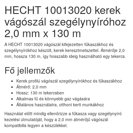
HECHT 10013020 kerek
vágószál szegélynyíróhoz
2,0 mm x 130 m
A HECHT 10013020 vágószál kifejezetten fűkaszákhoz és
szegélynyírókhoz készült, kerek keresztmetszettel. Átmérője 2,0
mm, hossza 130 m, így hosszabb ideig használható egy tekercs.
Fő jellemzők
Kerek profilú vágószál szegélynyírókhoz és fűkaszákhoz
Átmérő: 2,0 mm
Hossz: 130 m tekercsben
Alkalmas fű és könnyebb gaz vágására
Általános használatra, otthoni kerti munkákhoz
Használat előtt mindig ellenőrizze a fűkasza vagy szegélynyíró
kezelési útmutatóját, hogy a 2,0 mm átmérőjű vágószál
kompatibilis legyen a készülékkel.