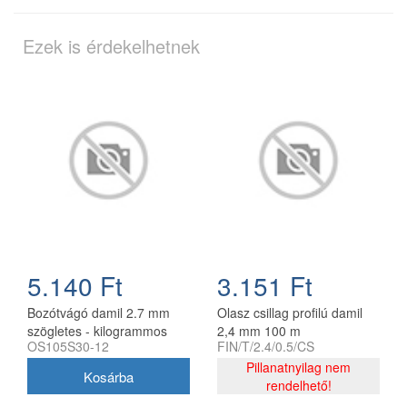
Ezek is érdekelhetnek
5.140 Ft
3.151 Ft
Bozótvágó damil 2.7 mm
Olasz csillag profilú damil
szögletes - kilogrammos
2,4 mm 100 m
OS105S30-12
FIN/T/2.4/0.5/CS
kiszerelés
Pillanatnyilag nem
rendelhető!