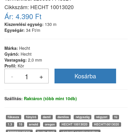
Cikkszám:
HECHT 10013020
Ár:
4.390 Ft
Kiszerelési egység:
130 m
Egységár:
34 Ft/m
Márka:
Hecht
Gyártó:
Hecht
Vastagság:
2,0 mm
Profil:
Kör
Szállítás:
Raktáron (több mint 10db)
fűkasza
fűnyíró
damil
damilos
négyszög
négyzet
fű
1.3
15
arnold
oregon
HECHT 10013020
HECHT10013020
8200691145321
hecht damil
vágószál szegélynyíróhoz