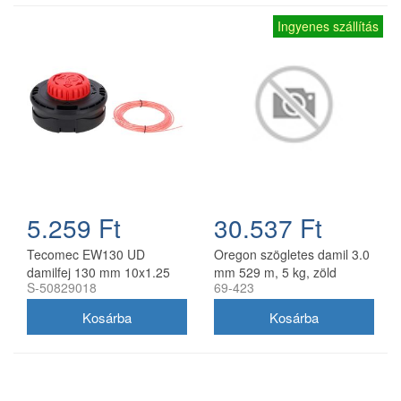
Ingyenes szállítás
5.259 Ft
30.537 Ft
Tecomec EW130 UD
Oregon szögletes damil 3.0
damilfej 130 mm 10x1.25
mm 529 m, 5 kg, zöld
S-50829018
69-423
balos belső menettel
gyorsfűzős