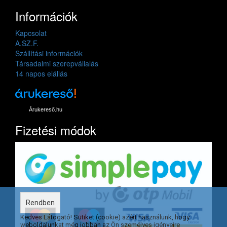
Információk
Kapcsolat
A.SZ.F.
Szállítási információk
Társadalmi szerepvállalás
14 napos elállás
Árukereső.hu
Fizetési módok
Rendben
Kedves Látogató! Sütiket (cookie) azért használunk, hogy
weboldalunkat még jobban az Ön személyes igényeire