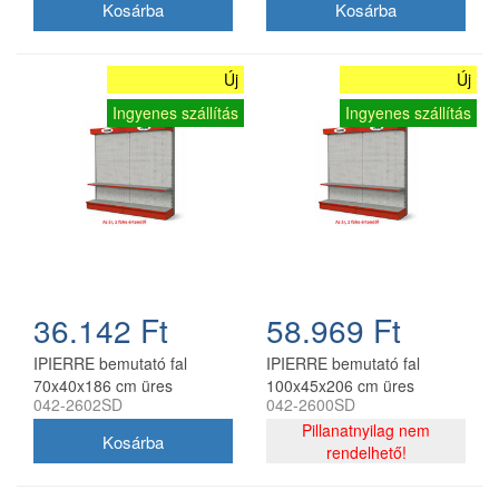
Új
Új
Ingyenes szállítás
Ingyenes szállítás
36.142 Ft
58.969 Ft
IPIERRE bemutató fal
IPIERRE bemutató fal
70x40x186 cm üres
100x45x206 cm üres
042-2602SD
042-2600SD
Pillanatnyilag nem
rendelhető!