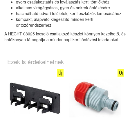
gyors csatlakoztatás és leválasztás kerti tömlőkhöz
alkalmas virágágyások, gyep és bokrok öntözésére
használható udvari felületek, kerti eszközök lemosásához
kompakt, alapvető kiegészítő minden kerti
öntözőrendszerhez
A HECHT 08025 locsoló csatlakozó készlet könnyen kezelhető, és
hatékonyan támogatja a mindennapi kerti öntözési feladatokat.
Ezek is érdekelhetnek
Új
Új