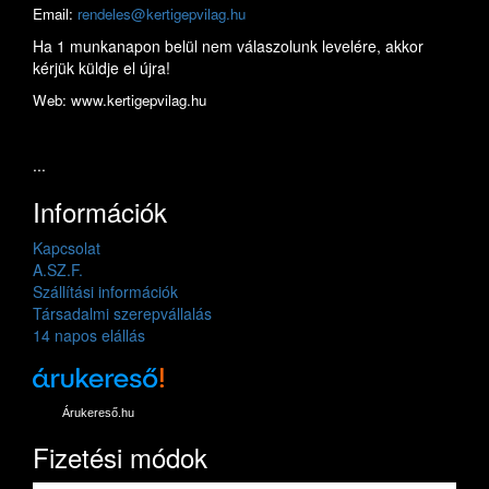
Email:
rendeles@kertigepvilag.hu
Ha 1 munkanapon belül nem válaszolunk levelére, akkor
kérjük küldje el újra!
Web: www.kertigepvilag.hu
...
Információk
Kapcsolat
A.SZ.F.
Szállítási információk
Társadalmi szerepvállalás
14 napos elállás
Árukereső.hu
Fizetési módok