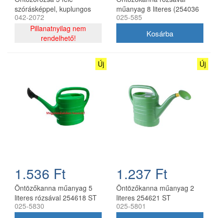
szórásképpel, kuplungos
műanyag 8 literes (254036
042-2072
025-585
csatlakozással
ST)
Pillanatnyilag nem
rendelhető!
Új
Új
1.536 Ft
1.237 Ft
Öntözőkanna műanyag 5
Öntözőkanna műanyag 2
literes rózsával 254618 ST
literes 254621 ST
025-5830
025-5801