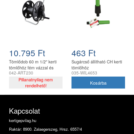
10.795 Ft
463 Ft
Tömlődob 60 m 1/2" kerti
Sugárcső állítható CH kerti
tömlőhöz fém vázzal és
tömlőhöz
042-ART230
035-WIL4653
műanyag dobbal
Pillanatnyilag nem
rendelhető!
Kapcsolat
kertigepvilag.hu
Raktár: 8900. Zalaegerszeg, Hrsz. 6557/4