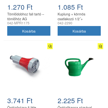
1.270 Ft
1.085 Ft
Tömlődobhoz fali tartó –
Kuplung + körmös
tömlőhöz AG
csatlakozó 1/2˝+
042-MPR1175
042-2290
5/8˝tömlőhöz IPIERRE
Új
Új
3.741 Ft
2.225 Ft
Öntözőrózsa 5 féle
Öntözőkanna rózsával