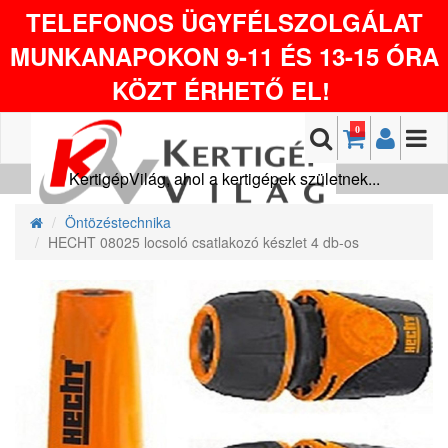
TELEFONOS ÜGYFÉLSZOLGÁLAT
MUNKANAPOKON 9-11 ÉS 13-15 ÓRA
KÖZT ÉRHETŐ EL!
0
KertigépVilág, ahol a kertigépek születnek...
Öntözéstechnika
HECHT 08025 locsoló csatlakozó készlet 4 db-os