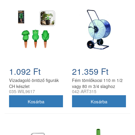
1.092 Ft
21.359 Ft
Vízadagoló öntöző figurák
Fém tömlőkocsi 110 m 1/2
CH készlet
vagy 80 m 3/4 slaghoz
035-WIL9617
042-ART315
horganyzott acél AG315