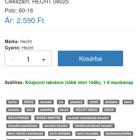
Cikkszám:
HECHT 08025
Polc: 60-16
Ár:
2.590 Ft
Márka:
Hecht
Gyártó:
Hecht
Szállítás:
Központi raktáron (több mint 10db), 1-5 munkanap
hecht
08025
locsoló
víz
pisztoly
tömlő
öntözés
kerti
készlet
3in1
szórófej
hecht
HECHT 08025
08025
HECHT08025
8595614909785
locsoló csatlakozó készlet
locsoló csatlakozó
locsoló készlet
tömlőcsatlakozó készlet
kerti tömlő csatlakozó
kerti öntözés
kerti locsolás
öntözéstechnika