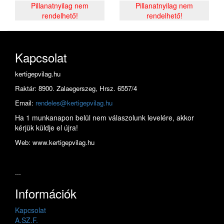
Pillanatnyilag nem
Pillanatnyilag nem
rendelhető!
rendelhető!
Kapcsolat
kertigepvilag.hu
Raktár: 8900. Zalaegerszeg, Hrsz. 6557/4
Email:
rendeles@kertigepvilag.hu
Ha 1 munkanapon belül nem válaszolunk levelére, akkor
kérjük küldje el újra!
Web: www.kertigepvilag.hu
...
Információk
Kapcsolat
A.SZ.F.