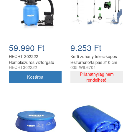
59.990 Ft
9.253 Ft
HECHT 302222 -
Kerti zuhany teleszkópos
Homokszűrős vízforgató
leszúrható/talpas 210 cm
HECHT302222
035-WIL6704
CH
Pillanatnyilag nem
rendelhető!