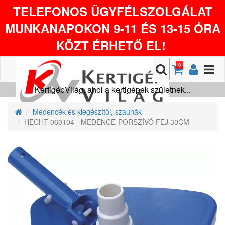
TELEFONOS ÜGYFÉLSZOLGÁLAT
MUNKANAPOKON 9-11 ÉS 13-15 ÓRA
KÖZT ÉRHETŐ EL!
0
KertigépVilág, ahol a kertigépek születnek...
Medencék és kiegészítői, szaunák
HECHT 060104 - MEDENCE-PORSZÍVÓ FEJ 30CM