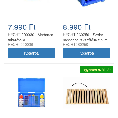
7.990 Ft
8.990 Ft
HECHT 000036 - Medence
HECHT 060250 - Szolár
takarófólia
medence takarófólia 2,5 m
HECHT000036
HECHT060250
Ingyenes szállítás