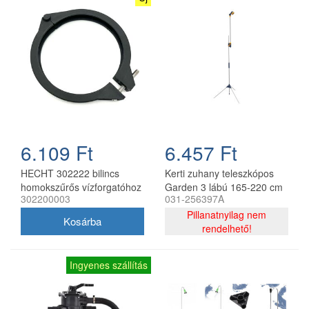
6.109 Ft
6.457 Ft
HECHT 302222 bilincs
Kerti zuhany teleszkópos
homokszűrős vízforgatóhoz
Garden 3 lábú 165-220 cm
302200003
031-256397A
ST
Pillanatnyilag nem
rendelhető!
Ingyenes szállítás