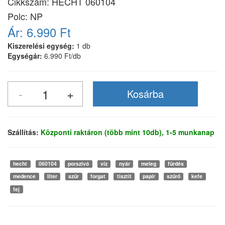
Cikkszám:
HECHT 060104
Polc: NP
Ár:
6.990 Ft
Kiszerelési egység:
1 db
Egységár:
6.990 Ft/db
Szállítás:
Központi raktáron (több mint 10db), 1-5 munkanap
hecht
060104
porszívó
víz
nyár
meleg
fürdés
medence
liter
szűr
forgat
tisztít
papír
szűrő
kefe
fej