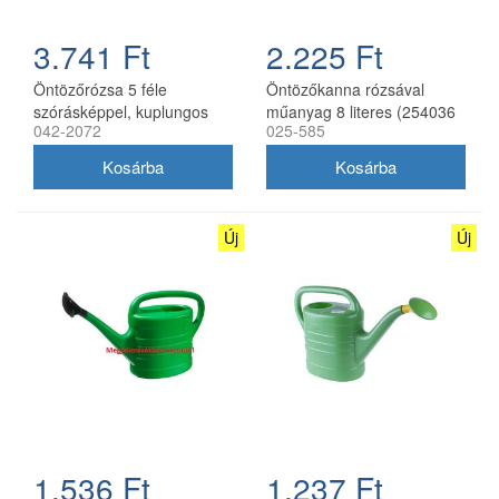
3.741 Ft
2.225 Ft
Öntözőrózsa 5 féle
Öntözőkanna rózsával
szórásképpel, kuplungos
műanyag 8 literes (254036
042-2072
025-585
csatlakozással
ST)
Új
Új
1.536 Ft
1.237 Ft