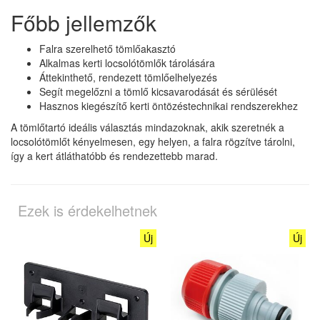
Főbb jellemzők
Falra szerelhető tömlőakasztó
Alkalmas kerti locsolótömlők tárolására
Áttekinthető, rendezett tömlőelhelyezés
Segít megelőzni a tömlő kicsavarodását és sérülését
Hasznos kiegészítő kerti öntözéstechnikai rendszerekhez
A tömlőtartó ideális választás mindazoknak, akik szeretnék a
locsolótömlőt kényelmesen, egy helyen, a falra rögzítve tárolni,
így a kert átláthatóbb és rendezettebb marad.
Ezek is érdekelhetnek
Új
Új