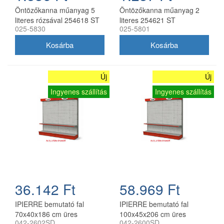
Öntözőkanna műanyag 5
Öntözőkanna műanyag 2
literes rózsával 254618 ST
literes 254621 ST
025-5830
025-5801
Új
Új
Ingyenes szállítás
Ingyenes szállítás
36.142 Ft
58.969 Ft
IPIERRE bemutató fal
IPIERRE bemutató fal
70x40x186 cm üres
100x45x206 cm üres
042-2602SD
042-2600SD