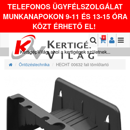
TELEFONOS ÜGYFÉLSZOLGÁLAT
MUNKANAPOKON 9-11 ÉS 13-15 ÓRA
KÖZT ÉRHETŐ EL!
0
KertigépVilág, ahol a kertigépek születnek...
Öntözéstechnika
HECHT 00632 fali tömlőtartó