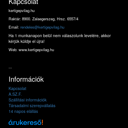
Kapcsolat
kertigepvilag.hu
Raktár: 8900. Zalaegerszeg, Hrsz. 6557/4
Email:
rendeles@kertigepvilag.hu
Ha 1 munkanapon belül nem válaszolunk levelére, akkor
kérjük küldje el újra!
Web: www.kertigepvilag.hu
...
Információk
Kapcsolat
A.SZ.F.
Szállítási információk
Társadalmi szerepvállalás
14 napos elállás