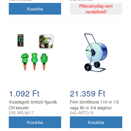
Pillanatnyilag nem
rendelhető!
1.092 Ft
21.359 Ft
Vízadagoló öntöző figurák
Fém tömlőkocsi 110 m 1/2
CH készlet
vagy 80 m 3/4 slaghoz
035-WIL9617
042-ART315
horganyzott acél AG315