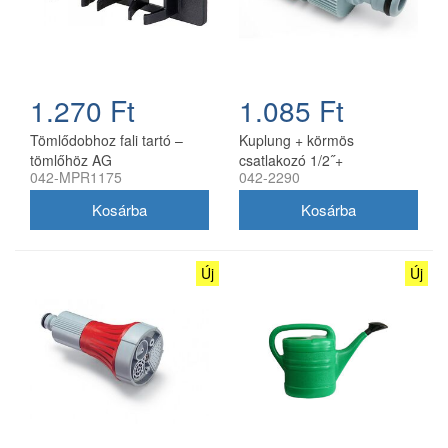
1.270 Ft
1.085 Ft
Tömlődobhoz fali tartó –
Kuplung + körmös
tömlőhöz AG
csatlakozó 1/2˝+
042-MPR1175
042-2290
5/8˝tömlőhöz IPIERRE
Új
Új