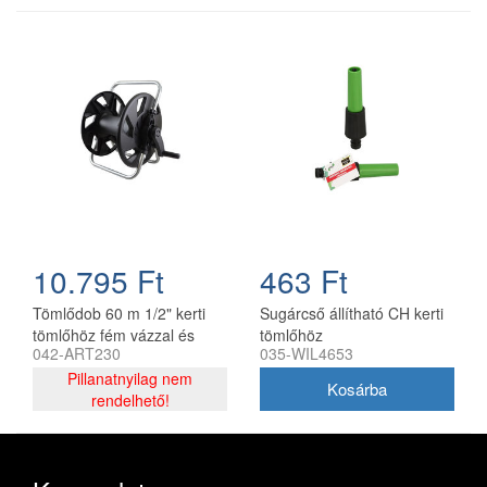
10.795 Ft
463 Ft
Tömlődob 60 m 1/2" kerti
Sugárcső állítható CH kerti
tömlőhöz fém vázzal és
tömlőhöz
042-ART230
035-WIL4653
műanyag dobbal
Pillanatnyilag nem
rendelhető!