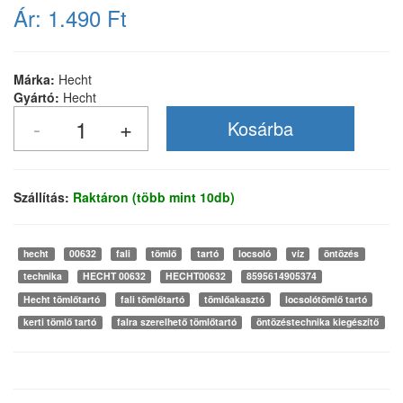
Ár:
1.490 Ft
Márka:
Hecht
Gyártó:
Hecht
Szállítás:
Raktáron (több mint 10db)
hecht
00632
fali
tömlő
tartó
locsoló
víz
öntözés
technika
HECHT 00632
HECHT00632
8595614905374
Hecht tömlőtartó
fali tömlőtartó
tömlőakasztó
locsolótömlő tartó
kerti tömlő tartó
falra szerelhető tömlőtartó
öntözéstechnika kiegészítő