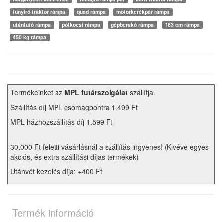
fűnyíró traktor rámpa
quad rámpa
motorkerékpár rámpa
utánfutó rámpa
pótkocsi rámpa
gépberakó rámpa
183 cm rámpa
450 kg rámpa
Termékeinket az
MPL futárszolgálat
szállítja.
Szállítás díj MPL csomagpontra 1.499 Ft
MPL házhozszállítás díj 1.599 Ft
30.000 Ft feletti vásárlásnál a szállítás ingyenes! (Kivéve egyes
akciós, és extra szállítási díjas termékek)
Utánvét kezelés díja: +400 Ft
Termék információ