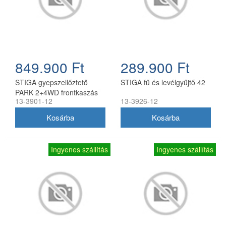
849.900 Ft
289.900 Ft
STIGA gyepszellőztető
STIGA fű és levélgyűjtő 42
PARK 2+4WD frontkaszás
13-3901-12
13-3926-12
fűnyíró traktorokhoz
(elektromos magasság
állítással)
Ingyenes szállítás
Ingyenes szállítás