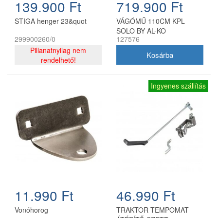
139.900 Ft
719.900 Ft
STIGA henger 23&quot
VÁGÓMŰ 110CM KPL
SOLO BY AL-KO
299900260/0
127576
Pillanatnyilag nem
rendelhető!
Ingyenes szállítás
11.990 Ft
46.990 Ft
Vonóhorog
TRAKTOR TEMPOMAT