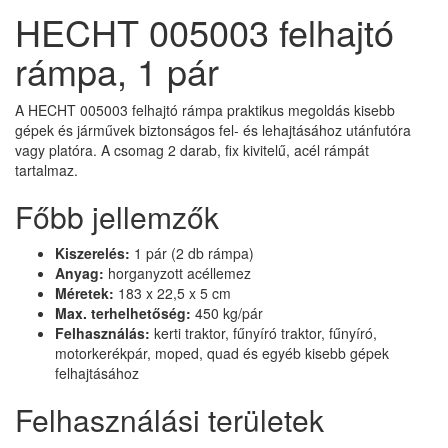
HECHT 005003 felhajtó
rámpa, 1 pár
A HECHT 005003 felhajtó rámpa praktikus megoldás kisebb
gépek és járművek biztonságos fel- és lehajtásához utánfutóra
vagy platóra. A csomag 2 darab, fix kivitelű, acél rámpát
tartalmaz.
Főbb jellemzők
Kiszerelés:
1 pár (2 db rámpa)
Anyag:
horganyzott acéllemez
Méretek:
183 x 22,5 x 5 cm
Max. terhelhetőség:
450 kg/pár
Felhasználás:
kerti traktor, fűnyíró traktor, fűnyíró,
motorkerékpár, moped, quad és egyéb kisebb gépek
felhajtásához
Felhasználási területek