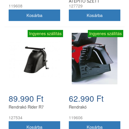
ÁTÉPÍTŐ SZETT
119608
127729
Ingyenes szállítás
Ingyenes szállítás
89.990 Ft
62.990 Ft
Rendrakó Rider R7
Rendrakó
127534
119606