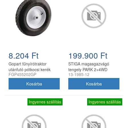
8.204 Ft
199.900 Ft
Gopart fűnyírótraktor
STIGA magasgazvágó
utánfutó pótkocsi kerék
tengely PARK 2+4WD
FGP455202GP
13-1985-12
4.80/4.00-8, 8 col, 16 mm
frontkaszás fűnyíró
furat
traktorokhoz (csak tengely
késekkel)
Ingyenes szállítás
Ingyenes szállítás