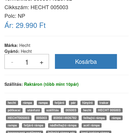
Cikkszám:
HECHT 005003
Polc: NP
Ár:
29.990 Ft
Márka:
Hecht
Gyártó:
Hecht
Szállítás:
Raktáron (több mint 10pár)
hecht
rámpa
rampa
feljáró
pár
fűnyíró
trakor
pótkocsi
utánfutó
szállítás
005003
hecht
HECHT 005003
HECHT005003
005003
8595614926782
felhajtó rámpa
rámpa
rampa
feljáró rámpa
nádfelhajtó rámpa
acél rámpa
horganyzott acéllemez
felhajtó rámpa pár
kerti traktor rámpa