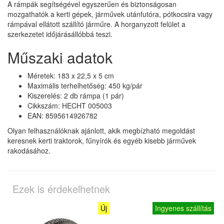
A rámpák segítségével egyszerűen és biztonságosan
mozgathatók a kerti gépek, járművek utánfutóra, pótkocsira vagy
rámpával ellátott szállító járműre. A horganyzott felület a
szerkezetet időjárásállóbbá teszi.
Műszaki adatok
Méretek: 183 x 22,5 x 5 cm
Maximális terhelhetőség: 450 kg/pár
Kiszerelés: 2 db rámpa (1 pár)
Cikkszám: HECHT 005003
EAN: 8595614926782
Olyan felhasználóknak ajánlott, akik megbízható megoldást
keresnek kerti traktorok, fűnyírók és egyéb kisebb járművek
rakodásához.
Ezek is érdekelhetnek
Új
Ingyenes szállítás