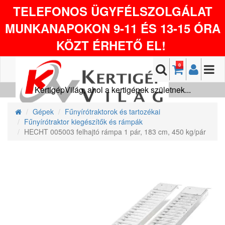
TELEFONOS ÜGYFÉLSZOLGÁLAT
MUNKANAPOKON 9-11 ÉS 13-15 ÓRA
KÖZT ÉRHETŐ EL!
0
KertigépVilág, ahol a kertigépek születnek...
Gépek
Fűnyírótraktorok és tartozékai
Fűnyírótraktor kiegészítők és rámpák
HECHT 005003 felhajtó rámpa 1 pár, 183 cm, 450 kg/pár