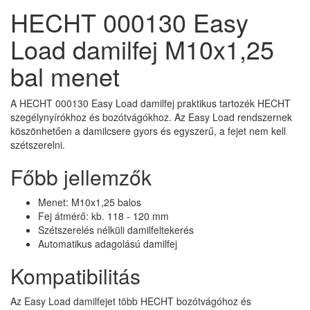
HECHT 000130 Easy
Load damilfej M10x1,25
bal menet
A HECHT 000130 Easy Load damilfej praktikus tartozék HECHT
szegélynyírókhoz és bozótvágókhoz. Az Easy Load rendszernek
köszönhetően a damilcsere gyors és egyszerű, a fejet nem kell
szétszerelni.
Főbb jellemzők
Menet: M10x1,25 balos
Fej átmérő: kb. 118 - 120 mm
Szétszerelés nélküli damilfeltekerés
Automatikus adagolású damilfej
Kompatibilitás
Az Easy Load damilfejet több HECHT bozótvágóhoz és