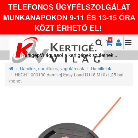
TELEFONOS ÜGYFÉLSZOLGÁLAT
MUNKANAPOKON 9-11 ÉS 13-15 ÓRA
KÖZT ÉRHETŐ EL!
0
KertigépVilág, ahol a kertigépek születnek...
Damilok, damilfejek, vágótárcsák
Damilfejek
HECHT 000130 damilfej Easy Load D118 M10x1,25 bal
menet