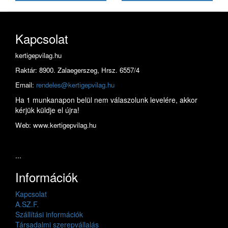
Kapcsolat
kertigepvilag.hu
Raktár: 8900. Zalaegerszeg, Hrsz. 6557/4
Email:
rendeles@kertigepvilag.hu
Ha 1 munkanapon belül nem válaszolunk levelére, akkor
kérjük küldje el újra!
Web: www.kertigepvilag.hu
...
Információk
Kapcsolat
A.SZ.F.
Szállítási információk
Társadalmi szerepvállalás