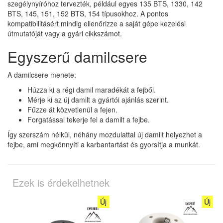
szegélynyíróhoz tervezték, például egyes 135 BTS, 1330, 142
BTS, 145, 151, 152 BTS, 154 típusokhoz. A pontos
kompatibilitásért mindig ellenőrizze a saját gépe kezelési
útmutatóját vagy a gyári cikkszámot.
Egyszerű damilcsere
A damilcsere menete:
Húzza ki a régi damil maradékát a fejből.
Mérje ki az új damilt a gyártói ajánlás szerint.
Fűzze át közvetlenül a fejen.
Forgatással tekerje fel a damilt a fejbe.
Így szerszám nélkül, néhány mozdulattal új damilt helyezhet a
fejbe, ami megkönnyíti a karbantartást és gyorsítja a munkát.
Ezek is érdekelhetnek
Új
Új