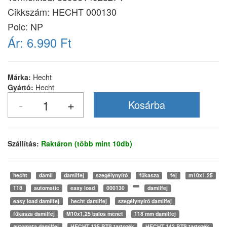
Cikkszám:
HECHT 000130
Polc: NP
Ár:
6.990 Ft
Márka:
Hecht
Gyártó:
Hecht
Szállítás:
Raktáron (több mint 10db)
hecht
damil
damilfej
szegélynyíró
fűkasza
fej
m10x1.25
118
automatic
easy load
000130
damilfej
easy load damilfej
hecht damilfej
szegélynyíró damilfej
fűkasza damilfej
M10x1,25 balos menet
118 mm damilfej
automata damilfej
HECHT 135 BTS tartozék
HECHT 142 BTS tartozék