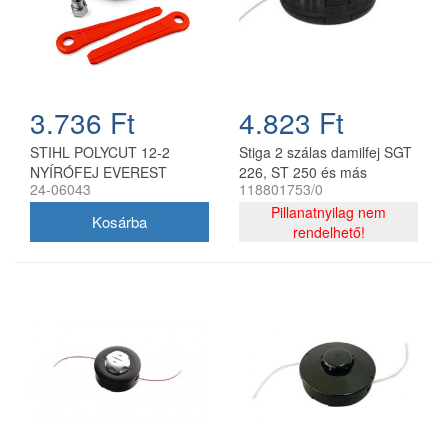
3.736 Ft
4.823 Ft
STIHL POLYCUT 12-2
Stiga 2 szálas damilfej SGT
NYÍRÓFEJ EVEREST
226, ST 250 és más
24-06043
118801753/0
modellekhez 118801753/0
Pillanatnyilag nem
rendelhető!