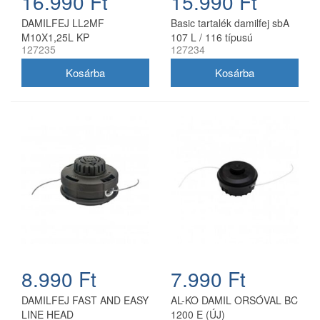
16.990 Ft
15.990 Ft
DAMILFEJ LL2MF
Basic tartalék damilfej sbA
M10X1,25L KP
107 L / 116 típusú
127235
127234
benzinmotoros fűkaszákhoz
8.990 Ft
7.990 Ft
DAMILFEJ FAST AND EASY
AL-KO DAMIL ORSÓVAL BC
LINE HEAD
1200 E (ÚJ)