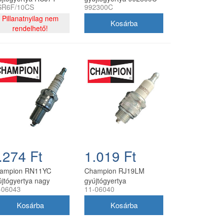
R6F/10CS
992300C
gfelelő - 10 db/doboz
Pillanatnyilag nem
rendelhető!
.274 Ft
1.019 Ft
ampion RN11YC
Champion RJ19LM
újtógyertya nagy
gyújtógyertya
-06043
11-06040
netes Honda GCV,
fűkaszához, nagy menet,
V motorokhoz
rezisztoros