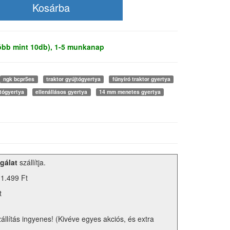
több mint 10db), 1-5 munkanap
ngk bcpr5es
traktor gyújtógyertya
fűnyíró traktor gyertya
tógyertya
ellenállásos gyertya
14 mm menetes gyertya
gálat
szállítja.
 1.499 Ft
t
zállítás ingyenes! (Kivéve egyes akciós, és extra