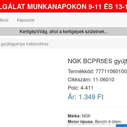
GÁLAT MUNKANAPOKON 9-11 ÉS 13-1
Akció
Kapcsolat
KertigépVilág, ahol a kertigépek születnek...
yújtógyertya traktorokhoz
NGK BCPR5ES gyújtóg
Termékkód:
77711060100
Cikkszám:
11-06010
Polc: 4-411
Ár:
1.349 Ft
Márka:
NGK
Motor típusa:
Benzin 4-ütem