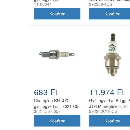
11-06044
992306/4CS
ellenállással Honda kis
16 mm kulcsnyílással
motorokhoz
992306/4CS
683 Ft
11.974 Ft
Champion RN14YC
Gyújtógyertya Briggs 
gyújtógyertya - 3021-C5-
J19LM megfelelő, 10
3021-C5-0057
992300C/10CS
0057
darabos