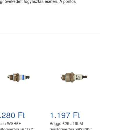
egnövekedett fogyasztás esetén. A pontos
.280 Ft
1.197 Ft
sch WSR6F
Briggs 625 J19LM
újtógyertya RCJ7Y
gyújtógyertya 992300C