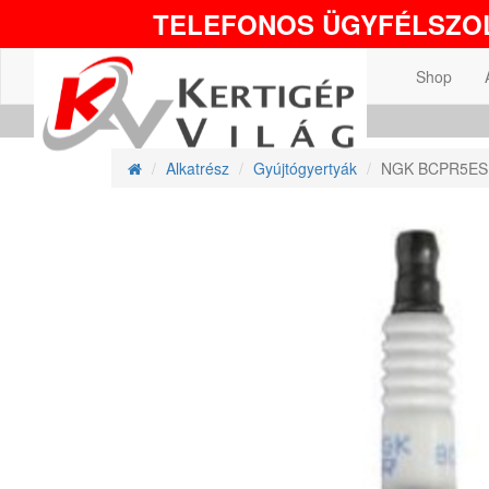
TELEFONOS ÜGYFÉLSZOL
Shop
Alkatrész
Gyújtógyertyák
NGK BCPR5ES g