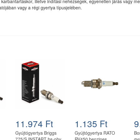
arbantartáskor, illetve indítási nehézségek, egyenetlen járás vagy m
atójában vagy a régi gyertya típusjelében.
11.974 Ft
1.135 Ft
9
Gyújtógyertya Briggs
Gyújtógyertya RATO
Bo
,
775/S INSTART bs-ohv
RV450 benzines
gy