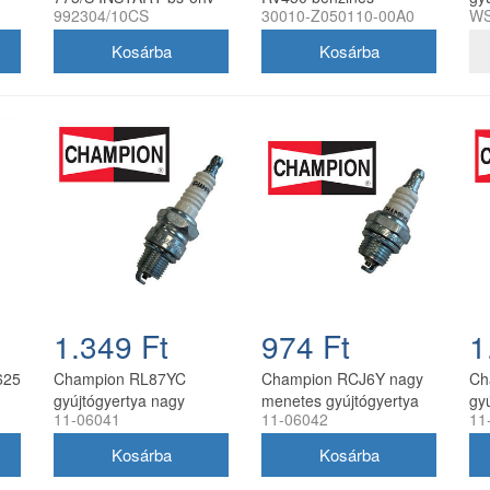
992304/10CS
30010-Z050110-00A0
WS
992304
motorhoz F7RTC
me
1.349 Ft
974 Ft
1
625
Champion RL87YC
Champion RCJ6Y nagy
Ch
gyújtógyertya nagy
menetes gyújtógyertya
gy
11-06041
11-06042
11
menetes
11-06042
me
GX