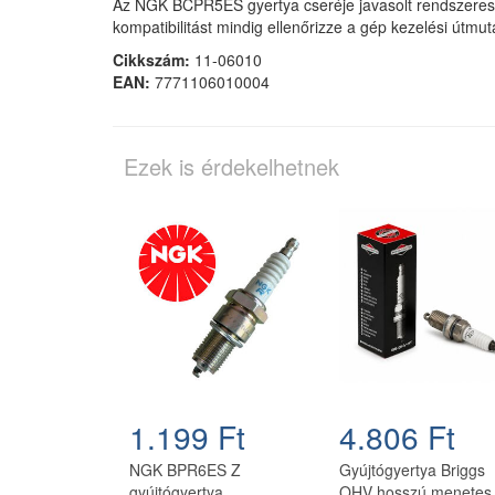
Az NGK BCPR5ES gyertya cseréje javasolt rendszeres k
kompatibilitást mindig ellenőrizze a gép kezelési útmut
Cikkszám:
11-06010
EAN:
7771106010004
Ezek is érdekelhetnek
1.199 Ft
4.806 Ft
NGK BPR6ES Z
Gyújtógyertya Briggs
gyújtógyertya
OHV hosszú menetes