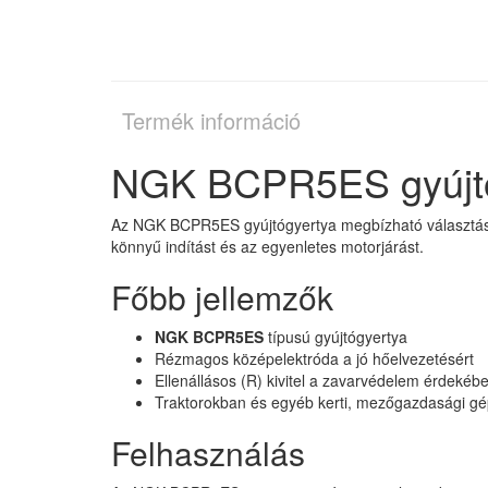
Termék információ
NGK BCPR5ES gyújtóg
Az NGK BCPR5ES gyújtógyertya megbízható választás tr
könnyű indítást és az egyenletes motorjárást.
Főbb jellemzők
NGK BCPR5ES
típusú gyújtógyertya
Rézmagos középelektróda a jó hőelvezetésért
Ellenállásos (R) kivitel a zavarvédelem érdekéb
Traktorokban és egyéb kerti, mezőgazdasági gépe
Felhasználás