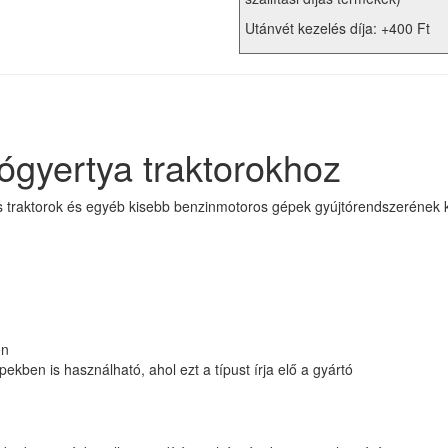
Utánvét kezelés díja: +400 Ft
yertya traktorokhoz
aktorok és egyéb kisebb benzinmotoros gépek gyújtórendszerének karba
en
kben is használható, ahol ezt a típust írja elő a gyártó