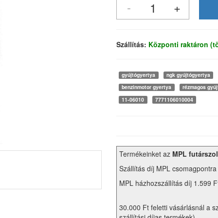
Szállítás:
Központi raktáron (
gyújtógyertya
ngk gyújtógyertya
benzinmotor gyertya
rézmagos gyúj
11-06010
7771106010004
Termékeinket az
MPL futárszol
Szállítás díj MPL csomagpontra
MPL házhozszállítás díj 1.599 F
30.000 Ft feletti vásárlásnál a s
szállítási díjas termékek)