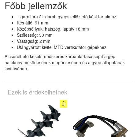
Főbb jellemzők
1 garnitúra 21 darab gyepszellőztető kést tartalmaz
Kés átló: 91 mm
Középső lyuk: hatszög, laptáv 18 mm
Szélesség: 30 mm
Vastagság: 2 mm
Utángyártott kivitel MTD vertikutátor gépekhez
A cserélhető kések rendszeres karbantartása segít a gép
hatékony működésének megőrzésében és a gyep állapotának
javításában.
Ezek is érdekelhetnek
Új