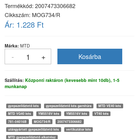
Termékkód:
2007473306682
Cikkszám:
MOG734/R
Ár:
1.228 Ft
Márka:
MTD
Szállítás:
Központi raktáron (kevesebb mint 10db), 1-5
munkanap
gyepszellőztető kés
gyepszellőztető kés garnitúra
MTD VE40 kés
MTD VG40 kés
YM5518V kés
YM5516V kés
VT40 kés
781-04016B
MOG734/R
2007473306682
utángyártott gyepszellőztető kés
vertikutátor kés
MTD gyepszellőztető alkatrész