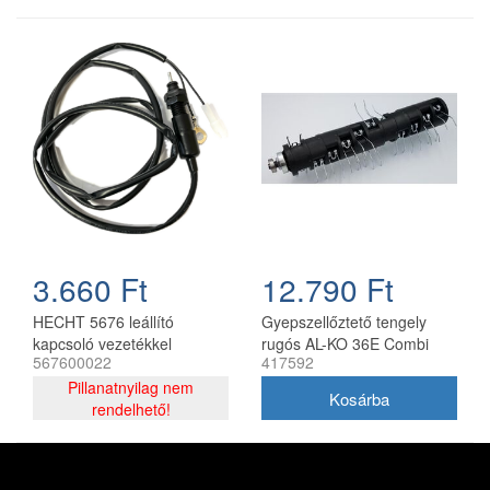
3.660 Ft
12.790 Ft
HECHT 5676 leállító
Gyepszellőztető tengely
kapcsoló vezetékkel
rugós AL-KO 36E Combi
567600022
417592
komplett gyepszellőztetőhöz
Care 38 cm
Pillanatnyilag nem
rendelhető!