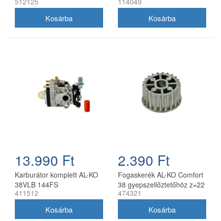
512125
114049
gyepszellőztetőhöz
13.990 Ft
2.390 Ft
Karburátor komplett AL-KO
Fogaskerék AL-KO Comfort
38VLB 144FS
38 gyepszellőztetőhöz z=22
411512
474321
gyepszellőztetőhöz