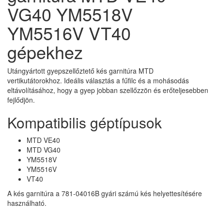
VG40 YM5518V
YM5516V VT40
gépekhez
Utángyártott gyepszellőztető kés garnitúra MTD
vertikutátorokhoz. Ideális választás a fűfilc és a mohásodás
eltávolításához, hogy a gyep jobban szellőzzön és erőteljesebben
fejlődjön.
Kompatibilis géptípusok
MTD VE40
MTD VG40
YM5518V
YM5516V
VT40
A kés garnitúra a 781-04016B gyári számú kés helyettesítésére
használható.