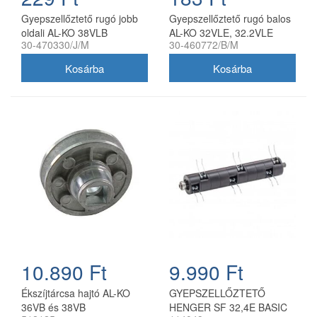
Gyepszellőztető rugó jobb
Gyepszellőztető rugó balos
oldali AL-KO 38VLB
AL-KO 32VLE, 32.2VLE
30-470330/J/M
30-460772/B/M
utángyártott
utángyártott
10.890 Ft
9.990 Ft
Ékszíjtárcsa hajtó AL-KO
GYEPSZELLŐZTETŐ
36VB és 38VB
HENGER SF 32,4E BASIC