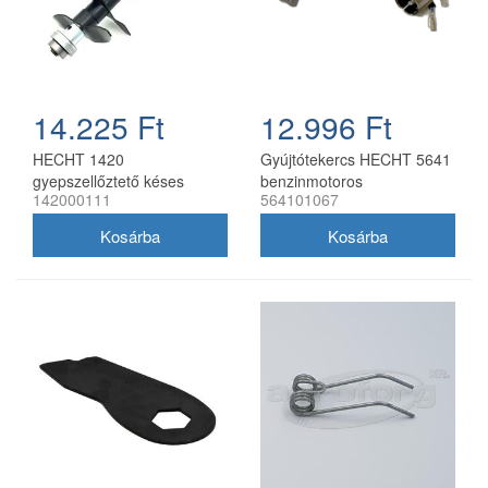
14.225 Ft
12.996 Ft
HECHT 1420
Gyújtótekercs HECHT 5641
gyepszellőztető késes
benzinmotoros
142000111
564101067
tengely 142000111
gyepszellőztetőhöz
564101067