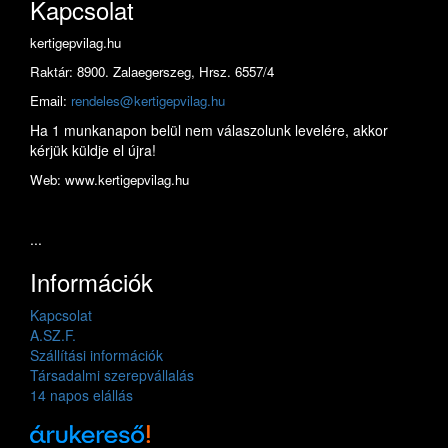
Kapcsolat
kertigepvilag.hu
Raktár: 8900. Zalaegerszeg, Hrsz. 6557/4
Email:
rendeles@kertigepvilag.hu
Ha 1 munkanapon belül nem válaszolunk levelére, akkor
kérjük küldje el újra!
Web: www.kertigepvilag.hu
...
Információk
Kapcsolat
A.SZ.F.
Szállítási információk
Társadalmi szerepvállalás
14 napos elállás