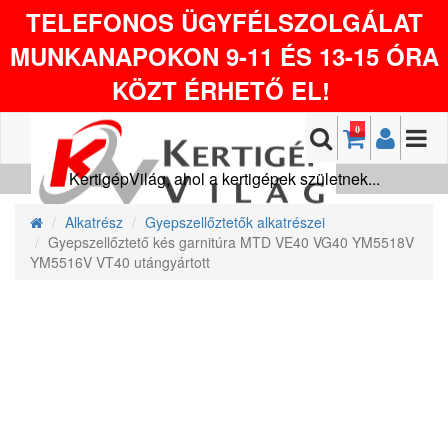
TELEFONOS ÜGYFÉLSZOLGÁLAT
MUNKANAPOKON 9-11 ÉS 13-15 ÓRA
KÖZT ÉRHETŐ EL!
0
KertigépVilág, ahol a kertigépek születnek...
Alkatrész
Gyepszellőztetők alkatrészei
Gyepszellőztető kés garnitúra MTD VE40 VG40 YM5518V
YM5516V VT40 utángyártott