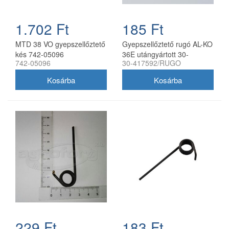
1.702 Ft
185 Ft
MTD 38 VO gyepszellőztető
Gyepszellőztető rugó AL-KO
kés 742-05096
36E utángyártott 30-
742-05096
30-417592/RUGO
417592/RUGO
229 Ft
183 Ft