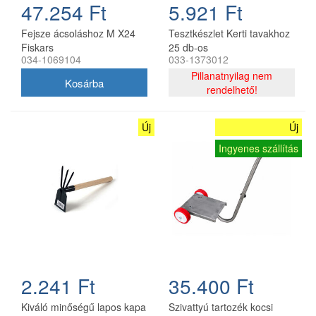
47.254 Ft
5.921 Ft
Fejsze ácsoláshoz M X24
Tesztkészlet Kerti tavakhoz
Fiskars
25 db-os
034-1069104
033-1373012
Pillanatnyilag nem
rendelhető!
Új
Új
Ingyenes szállítás
2.241 Ft
35.400 Ft
Kiváló minőségű lapos kapa
Szivattyú tartozék kocsi