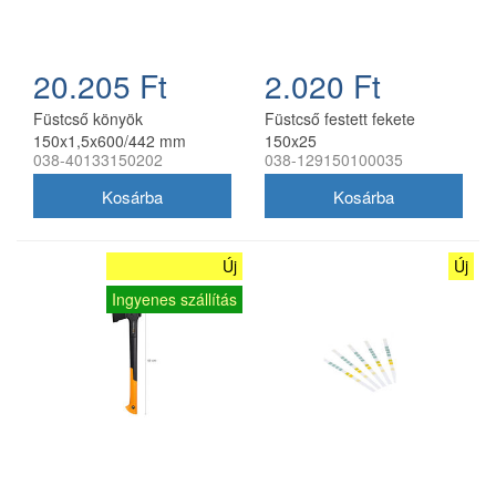
20.205 Ft
2.020 Ft
Füstcső könyök
Füstcső festett fekete
150x1,5x600/442 mm
150x25
038-40133150202
038-129150100035
elzáróval fekete W
Új
Új
Ingyenes szállítás