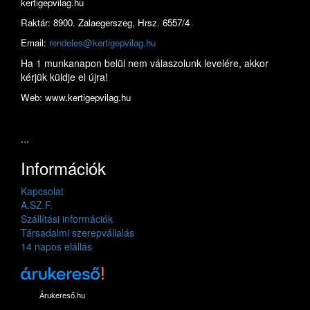
kertigepvilag.hu
Raktár: 8900. Zalaegerszeg, Hrsz. 6557/4
Email:
rendeles@kertigepvilag.hu
Ha 1 munkanapon belül nem válaszolunk levelére, akkor
kérjük küldje el újra!
Web: www.kertigepvilag.hu
...
Információk
Kapcsolat
A.SZ.F.
Szállítási információk
Társadalmi szerepvállalás
14 napos elállás
Árukereső.hu