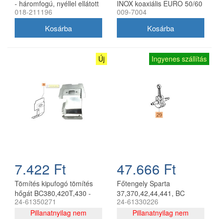
- háromfogú, nyéllel ellátott
INOX koaxiális EURO 50/60
018-211196
009-7004
kapa a talaj koptatásához
szivattyúkhoz
és levegőztetéséhez. A
kertek megbízható segítője.
Új
Ingyenes szállítás
7.422 Ft
47.666 Ft
Tömítés kipufogó tömítés
Főtengely Sparta
hőgát BC380,420T,430 -
37,370,42,44,441, BC
24-61350271
24-61330226
61210035
380,420 - 61200001
Pillanatnyilag nem
Pillanatnyilag nem