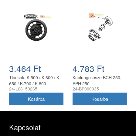
3.464 Ft
4.783 Ft
Tipusok: K 500 / K 600 / K-
Kuplungcsésze BCH 250,
650 / K-700 / K 800
PPH 250
24-L66150265
24-BF000035
motorokhoz 130mm átmérő
X 14.5 mm furat X 15 mm
széles Műanyag szagú
Kapcsolat