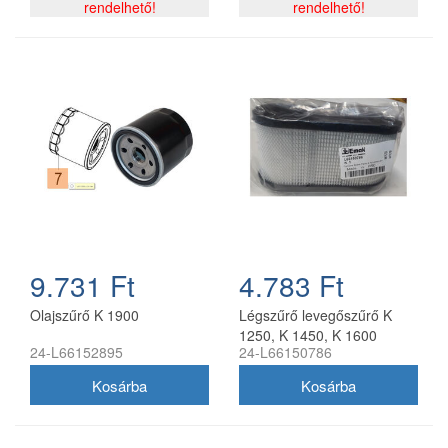
rendelhető!
rendelhető!
9.731 Ft
4.783 Ft
Olajszűrő K 1900
Légszűrő levegőszűrő K
1250, K 1450, K 1600
24-L66152895
24-L66150786
motorhoz