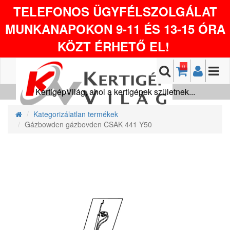
TELEFONOS ÜGYFÉLSZOLGÁLAT
MUNKANAPOKON 9-11 ÉS 13-15 ÓRA
KÖZT ÉRHETŐ EL!
0
KertigépVilág, ahol a kertigépek születnek...
Kategorizálatlan termékek
Gázbowden gázbovden CSAK 441 Y50