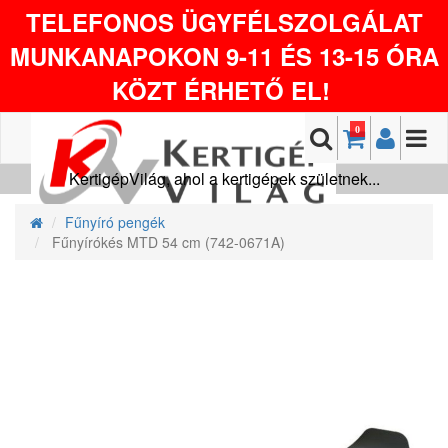
TELEFONOS ÜGYFÉLSZOLGÁLAT
MUNKANAPOKON 9-11 ÉS 13-15 ÓRA
KÖZT ÉRHETŐ EL!
0
KertigépVilág, ahol a kertigépek születnek...
Fűnyíró pengék
Fűnyírókés MTD 54 cm (742-0671A)