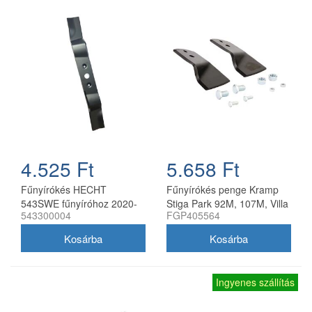
4.525 Ft
5.658 Ft
Fűnyírókés HECHT
Fűnyírókés penge Kramp
543SWE fűnyíróhoz 2020-
Stiga Park 92M, 107M, Villa
543300004
FGP405564
21
92M, 107M 170 mm
Ingyenes szállítás