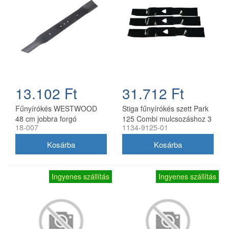
13.102 Ft
31.712 Ft
Fűnyírókés WESTWOOD
Stiga fűnyírókés szett Park
48 cm jobbra forgó
125 Combi mulcsozáshoz 3
18-007
1134-9125-01
db
Ingyenes szállítás
Ingyenes szállítás