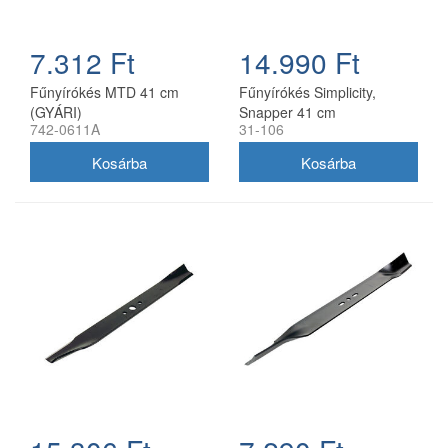
7.312 Ft
14.990 Ft
Fűnyírókés MTD 41 cm
Fűnyírókés Simplicity,
(GYÁRI)
Snapper 41 cm
742-0611A
31-106
(1704856SM)