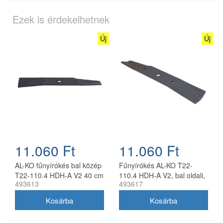
Ezek is érdekelhetnek
Új
Új
11.060 Ft
11.060 Ft
AL-KO fűnyírókés bal közép
Fűnyírókés AL-KO T22-
T22-110.4 HDH-A V2 40 cm
110.4 HDH-A V2, bal oldali,
493613
493617
40 cm