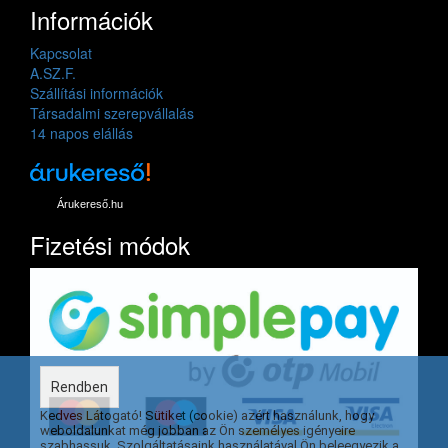
Információk
Kapcsolat
A.SZ.F.
Szállítási információk
Társadalmi szerepvállalás
14 napos elállás
Árukereső.hu
Fizetési módok
Rendben
Kedves Látogató! Sütiket (cookie) azért használunk, hogy
weboldalunkat még jobban az Ön személyes igényeire
szabhassuk. Szolgáltatásaink használatával Ön beleegyezik a