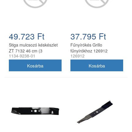
49.723 Ft
37.795 Ft
Stiga mulcsozó késkészlet
Fűnyírókés Grillo
ZT 7132 46 cm (3
fűnyírókhoz 126912
1134-9238-01
126912
db/csomag) 1134-9238-01