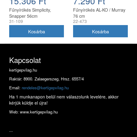
15.306 Ft
7.290 Ft
Fűnyírókés Simplicity,
Fűnyírókés AL-KO / Murray
Snapper 56cm
76 cm
31-109
22-473
(1716695ASM)
Kapcsolat
kertigepvilag.hu
Raktár: 8900. Zalaegerszeg, Hrsz. 6557/4
Email:
rendeles@kertigepvilag.hu
Ha 1 munkanapon belül nem válaszolunk levelére, akkor
kérjük küldje el újra!
Web: www.kertigepvilag.hu
...