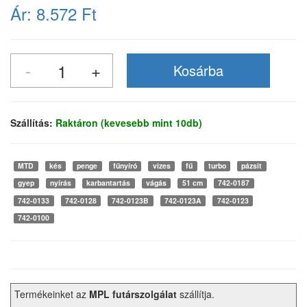
Ár:
8.572 Ft
Szállítás:
Raktáron (kevesebb mint 10db)
MTD
kés
penge
fűnyíró
vizes
fű
turbo
pázsit
gyep
nyírás
karbantartás
vágás
51 cm
742-0187
742-0133
742-0128
742-0123B
742-0123A
742-0123
742-0100
Termékeinket az
MPL futárszolgálat
szállítja.