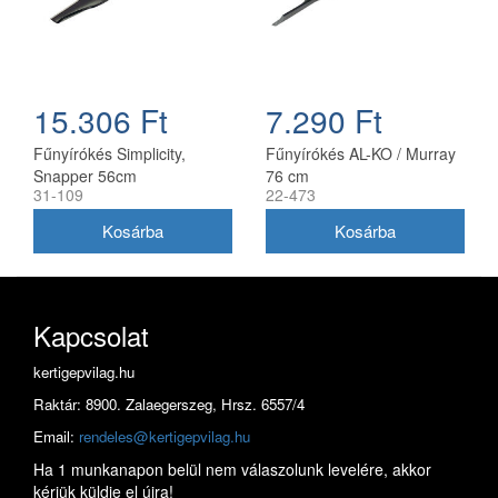
15.306 Ft
7.290 Ft
Fűnyírókés Simplicity,
Fűnyírókés AL-KO / Murray
Snapper 56cm
76 cm
31-109
22-473
(1716695ASM)
Kapcsolat
kertigepvilag.hu
Raktár: 8900. Zalaegerszeg, Hrsz. 6557/4
Email:
rendeles@kertigepvilag.hu
Ha 1 munkanapon belül nem válaszolunk levelére, akkor
kérjük küldje el újra!