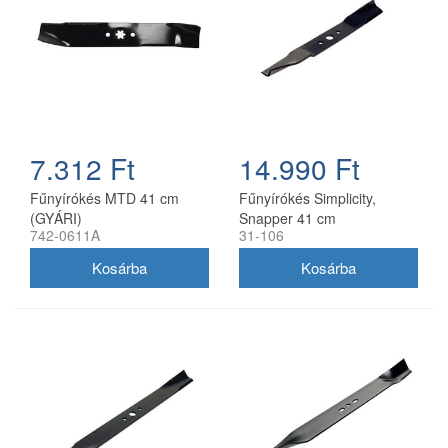
7.312 Ft
14.990 Ft
Fűnyírókés MTD 41 cm
Fűnyírókés Simplicity,
(GYÁRI)
Snapper 41 cm
742-0611A
31-106
(1704856SM)