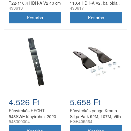
T22-110.4 HDH-A V2 40 cm
110.4 HDH-A V2, bal oldali,
493613
493617
40 cm
4.526 Ft
5.658 Ft
Fűnyírókés HECHT
Fűnyírókés penge Kramp
543SWE fűnyíróhoz 2020-
Stiga Park 92M, 107M, Villa
543300004
FGP405564
21
92M, 107M 170 mm