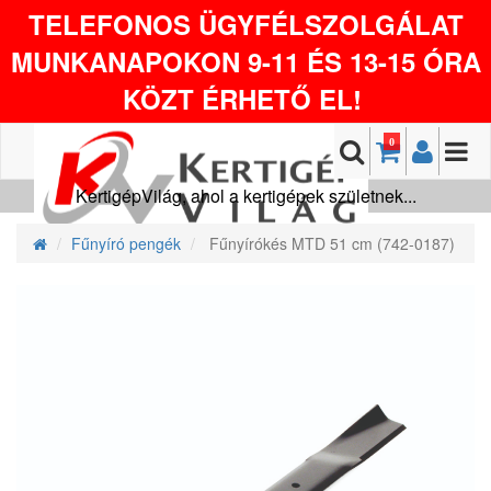
TELEFONOS ÜGYFÉLSZOLGÁLAT
MUNKANAPOKON 9-11 ÉS 13-15 ÓRA
KÖZT ÉRHETŐ EL!
0
KertigépVilág, ahol a kertigépek születnek...
Fűnyíró pengék
Fűnyírókés MTD 51 cm (742-0187)