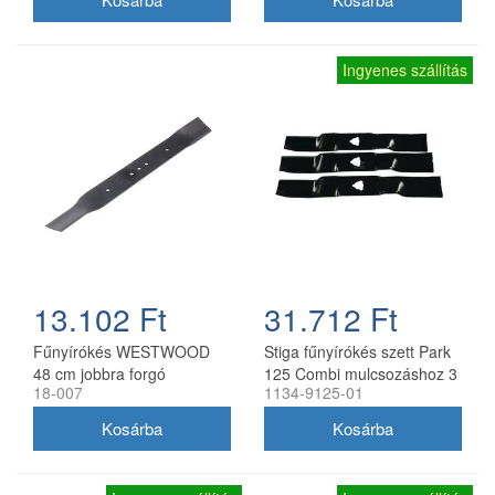
Ingyenes szállítás
13.102 Ft
31.712 Ft
Fűnyírókés WESTWOOD
Stiga fűnyírókés szett Park
48 cm jobbra forgó
125 Combi mulcsozáshoz 3
18-007
1134-9125-01
db