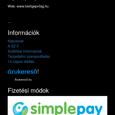
Web: www.kertigepvilag.hu
...
Információk
Kapcsolat
A.SZ.F.
Szállítási információk
Társadalmi szerepvállalás
14 napos elállás
Árukereső.hu
Fizetési módok