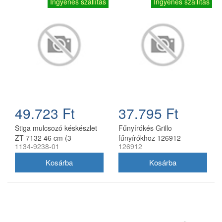
Ingyenes szállítás
Ingyenes szállítás
49.723 Ft
37.795 Ft
Stiga mulcsozó késkészlet
Fűnyírókés Grillo
ZT 7132 46 cm (3
fűnyírókhoz 126912
1134-9238-01
126912
db/csomag) 1134-9238-01