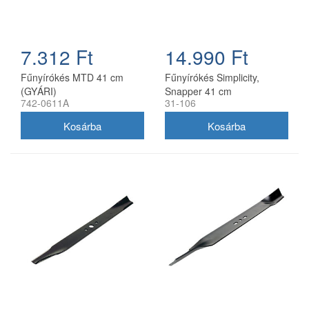
7.312 Ft
14.990 Ft
Fűnyírókés MTD 41 cm
Fűnyírókés Simplicity,
(GYÁRI)
Snapper 41 cm
742-0611A
31-106
(1704856SM)