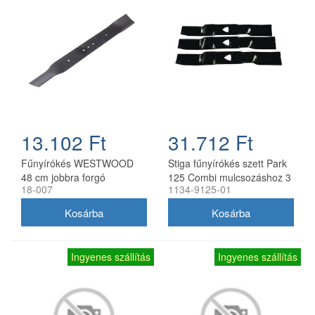
13.102 Ft
31.712 Ft
Fűnyírókés WESTWOOD
Stiga fűnyírókés szett Park
48 cm jobbra forgó
125 Combi mulcsozáshoz 3
18-007
1134-9125-01
db
Ingyenes szállítás
Ingyenes szállítás