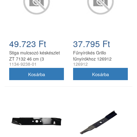
49.723 Ft
37.795 Ft
Stiga mulcsozó késkészlet
Fűnyírókés Grillo
ZT 7132 46 cm (3
fűnyírókhoz 126912
1134-9238-01
126912
db/csomag) 1134-9238-01