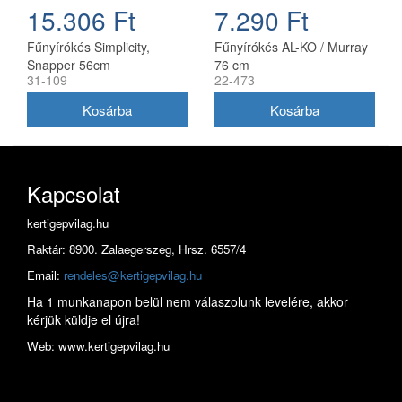
15.306 Ft
7.290 Ft
Fűnyírókés Simplicity,
Fűnyírókés AL-KO / Murray
Snapper 56cm
76 cm
31-109
22-473
(1716695ASM)
Kapcsolat
kertigepvilag.hu
Raktár: 8900. Zalaegerszeg, Hrsz. 6557/4
Email:
rendeles@kertigepvilag.hu
Ha 1 munkanapon belül nem válaszolunk levelére, akkor
kérjük küldje el újra!
Web: www.kertigepvilag.hu
...