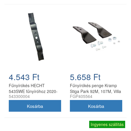
4.543 Ft
5.658 Ft
Fűnyírókés HECHT
Fűnyírókés penge Kramp
543SWE fűnyíróhoz 2020-
Stiga Park 92M, 107M, Villa
543300004
FGP405564
21
92M, 107M 170 mm
Ingyenes szállítás