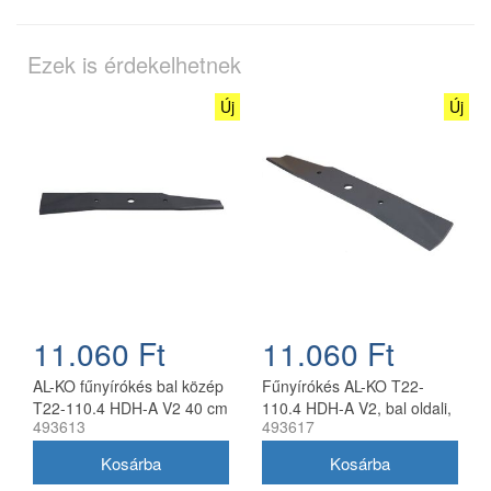
Ezek is érdekelhetnek
Új
Új
11.060 Ft
11.060 Ft
AL-KO fűnyírókés bal közép
Fűnyírókés AL-KO T22-
T22-110.4 HDH-A V2 40 cm
110.4 HDH-A V2, bal oldali,
493613
493617
40 cm