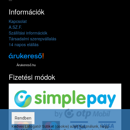
Információk
Kapcsolat
A.SZ.F.
Szállítási információk
Társadalmi szerepvállalás
14 napos elállás
Árukereső.hu
Fizetési módok
Rendben
Kedves Látogató! Sütiket (cookie) azért használunk, hogy