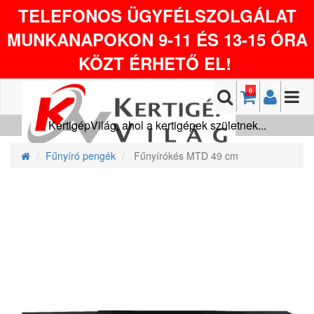
TELEFONOS ÜGYFÉLSZOLGÁLAT
MUNKANAPOKON 9-11 ÉS 13-15 ÓRA
KÖZT ÉRHETŐ EL!
0
KertigépVilág, ahol a kertigépek születnek...
Fűnyíró pengék
Fűnyírókés MTD 49 cm