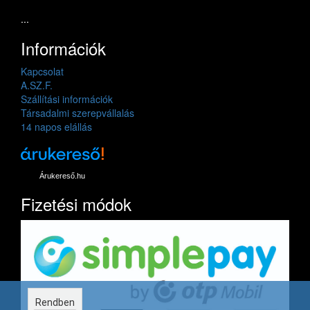
...
Információk
Kapcsolat
A.SZ.F.
Szállítási információk
Társadalmi szerepvállalás
14 napos elállás
Árukereső.hu
Fizetési módok
Rendben