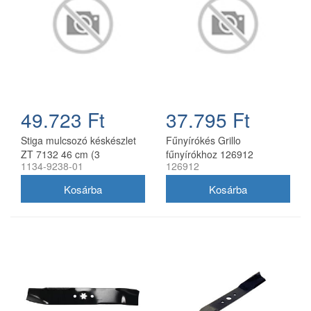
49.723 Ft
37.795 Ft
Stiga mulcsozó késkészlet
Fűnyírókés Grillo
ZT 7132 46 cm (3
fűnyírókhoz 126912
1134-9238-01
126912
db/csomag) 1134-9238-01