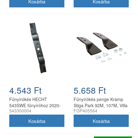
4.543 Ft
5.658 Ft
Fűnyírókés HECHT
Fűnyírókés penge Kramp
543SWE fűnyíróhoz 2020-
Stiga Park 92M, 107M, Villa
543300004
FGP405564
21
92M, 107M 170 mm