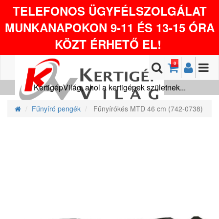
TELEFONOS ÜGYFÉLSZOLGÁLAT
MUNKANAPOKON 9-11 ÉS 13-15 ÓRA
KÖZT ÉRHETŐ EL!
0
KertigépVilág, ahol a kertigépek születnek...
Fűnyíró pengék
Fűnyírókés MTD 46 cm (742-0738)