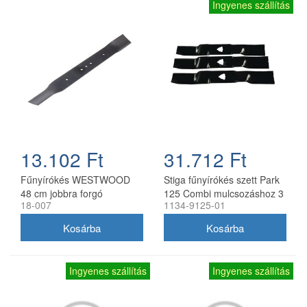
Ingyenes szállítás
13.102 Ft
31.712 Ft
Fűnyírókés WESTWOOD
Stiga fűnyírókés szett Park
48 cm jobbra forgó
125 Combi mulcsozáshoz 3
18-007
1134-9125-01
db
Ingyenes szállítás
Ingyenes szállítás