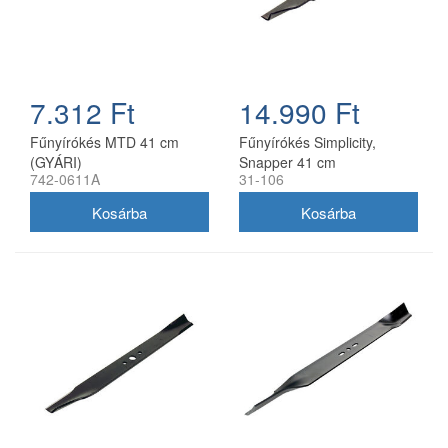
7.312 Ft
14.990 Ft
Fűnyírókés MTD 41 cm
Fűnyírókés Simplicity,
(GYÁRI)
Snapper 41 cm
742-0611A
31-106
(1704856SM)