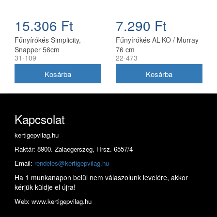
15.306 Ft
7.290 Ft
Fűnyírókés Simplicity,
Fűnyírókés AL-KO / Murray
Snapper 56cm
76 cm
31-109
22-473
(1716695ASM)
Kapcsolat
kertigepvilag.hu
Raktár: 8900. Zalaegerszeg, Hrsz. 6557/4
Email:
rendeles@kertigepvilag.hu
Ha 1 munkanapon belül nem válaszolunk levelére, akkor
kérjük küldje el újra!
Web: www.kertigepvilag.hu