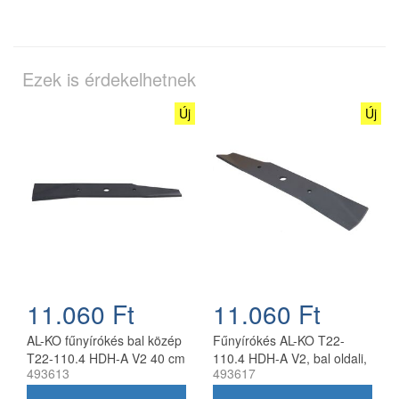
Ezek is érdekelhetnek
Új
Új
11.060 Ft
11.060 Ft
AL-KO fűnyírókés bal közép
Fűnyírókés AL-KO T22-
T22-110.4 HDH-A V2 40 cm
110.4 HDH-A V2, bal oldali,
493613
493617
40 cm