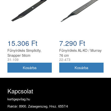
15.306 Ft
7.290 Ft
Fűnyírókés Simplicity,
Fűnyírókés AL-KO / Murray
Snapper 56cm
76 cm
31-109
22-473
(1716695ASM)
Kapcsolat
kertigepvilag.hu
Raktár: 8900. Zalaegerszeg, Hrsz. 6557/4