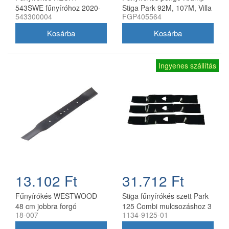
543SWE fűnyíróhoz 2020-
Stiga Park 92M, 107M, Villa
543300004
FGP405564
21
92M, 107M 170 mm
Ingyenes szállítás
13.102 Ft
31.712 Ft
Fűnyírókés WESTWOOD
Stiga fűnyírókés szett Park
48 cm jobbra forgó
125 Combi mulcsozáshoz 3
18-007
1134-9125-01
db