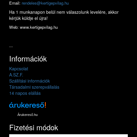
Email:
rendeles@kertigepvilag.hu
Ha 1 munkanapon belül nem válaszolunk levelére, akkor
kérjük küldje el újra!
Web: www.kertigepvilag.hu
...
Információk
Kapcsolat
A.SZ.F.
Szállítási információk
Társadalmi szerepvállalás
14 napos elállás
Árukereső.hu
Fizetési módok