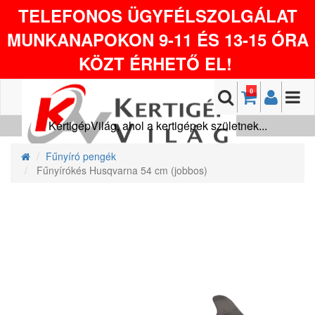
TELEFONOS ÜGYFÉLSZOLGÁLAT
MUNKANAPOKON 9-11 ÉS 13-15 ÓRA
KÖZT ÉRHETŐ EL!
0
KertigépVilág, ahol a kertigépek születnek...
Fűnyíró pengék
Fűnyírókés Husqvarna 54 cm (jobbos)