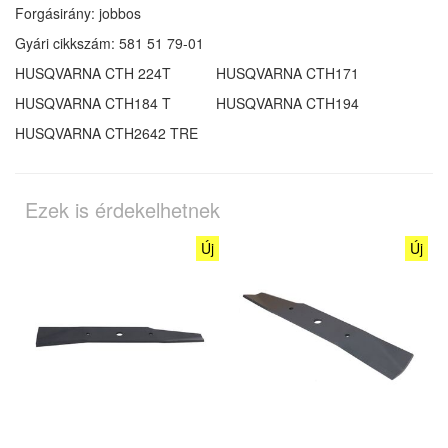
Forgásirány: jobbos
Gyári cikkszám:
581 51 79-01
HUSQVARNA CTH 224T
HUSQVARNA CTH171
HUSQVARNA CTH184 T
HUSQVARNA CTH194
HUSQVARNA CTH2642 TRE
Ezek is érdekelhetnek
Új
Új