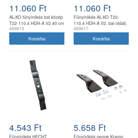
11.060 Ft
11.060 Ft
AL-KO fűnyírókés bal közép
Fűnyírókés AL-KO T22-
T22-110.4 HDH-A V2 40 cm
110.4 HDH-A V2, bal oldali,
493613
493617
40 cm
4.543 Ft
5.658 Ft
Fűnyírókés HECHT
Fűnyírókés penge Kramp