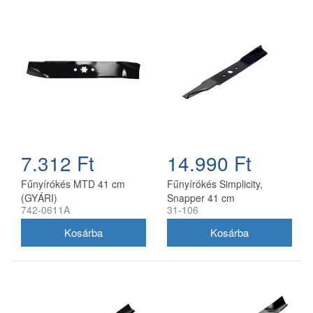
7.312 Ft
14.990 Ft
Fűnyírókés MTD 41 cm
Fűnyírókés Simplicity,
(GYÁRI)
Snapper 41 cm
742-0611A
31-106
(1704856SM)