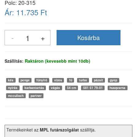
Polc: 20-315
Ár:
11.735 Ft
Szállítás:
Raktáron (kevesebb mint 10db)
kés
penge
fűnyíró
vizes
fű
turbo
pázsit
gyep
nyírás
karbantartás
vágás
54 cm
581 51 79-01
husqvarna
mcculloch
partner
Termékeinket az
MPL futárszolgálat
szállítja.