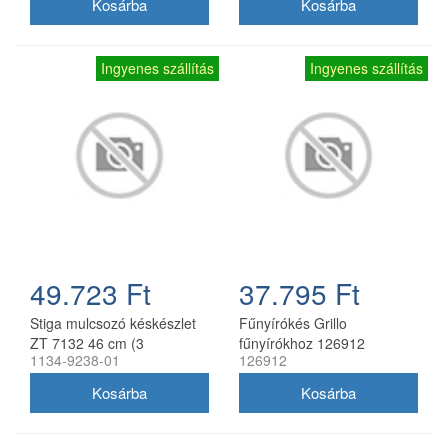
Ingyenes szállítás
Ingyenes szállítás
49.723 Ft
37.795 Ft
Stiga mulcsozó késkészlet
Fűnyírókés Grillo
ZT 7132 46 cm (3
fűnyírókhoz 126912
1134-9238-01
126912
db/csomag) 1134-9238-01