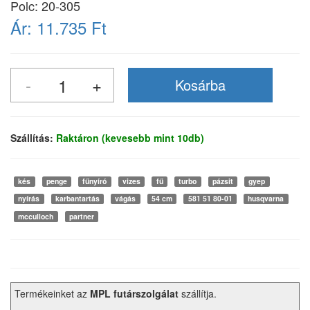
Polc: 20-305
Ár:
11.735 Ft
Szállítás:
Raktáron (kevesebb mint 10db)
kés
penge
fűnyíró
vizes
fű
turbo
pázsit
gyep
nyírás
karbantartás
vágás
54 cm
581 51 80-01
husqvarna
mcculloch
partner
Termékeinket az
MPL futárszolgálat
szállítja.