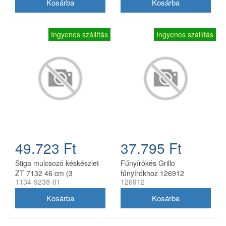
Ingyenes szállítás
Ingyenes szállítás
49.723 Ft
37.795 Ft
Stiga mulcsozó késkészlet
Fűnyírókés Grillo
ZT 7132 46 cm (3
fűnyírókhoz 126912
1134-9238-01
126912
db/csomag) 1134-9238-01