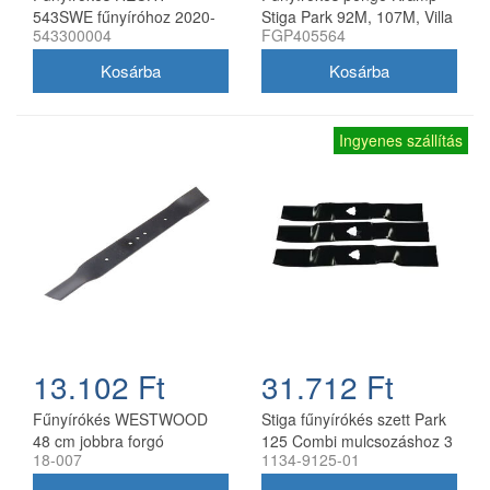
543SWE fűnyíróhoz 2020-
Stiga Park 92M, 107M, Villa
543300004
FGP405564
21
92M, 107M 170 mm
Ingyenes szállítás
13.102 Ft
31.712 Ft
Fűnyírókés WESTWOOD
Stiga fűnyírókés szett Park
48 cm jobbra forgó
125 Combi mulcsozáshoz 3
18-007
1134-9125-01
db