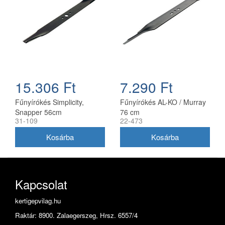
15.306 Ft
7.290 Ft
Fűnyírókés Simplicity,
Fűnyírókés AL-KO / Murray
Snapper 56cm
76 cm
31-109
22-473
(1716695ASM)
Kapcsolat
kertigepvilag.hu
Raktár: 8900. Zalaegerszeg, Hrsz. 6557/4