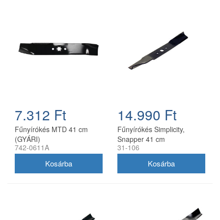
7.312 Ft
14.990 Ft
Fűnyírókés MTD 41 cm
Fűnyírókés Simplicity,
(GYÁRI)
Snapper 41 cm
742-0611A
31-106
(1704856SM)