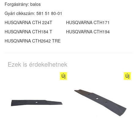
Forgásirány: balos
Gyári cikkszám:
581 51 80-01
HUSQVARNA CTH 224T
HUSQVARNA CTH171
HUSQVARNA CTH184 T
HUSQVARNA CTH194
HUSQVARNA CTH2642 TRE
Ezek is érdekelhetnek
Új
Új