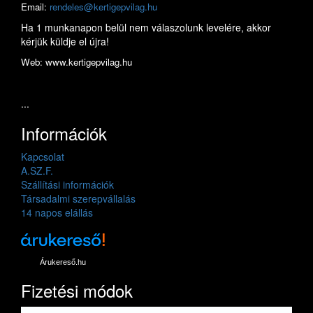
Email:
rendeles@kertigepvilag.hu
Ha 1 munkanapon belül nem válaszolunk levelére, akkor
kérjük küldje el újra!
Web: www.kertigepvilag.hu
...
Információk
Kapcsolat
A.SZ.F.
Szállítási információk
Társadalmi szerepvállalás
14 napos elállás
Árukereső.hu
Fizetési módok