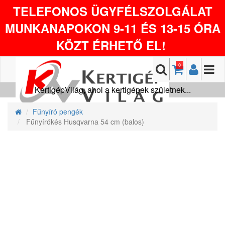
TELEFONOS ÜGYFÉLSZOLGÁLAT
MUNKANAPOKON 9-11 ÉS 13-15 ÓRA
KÖZT ÉRHETŐ EL!
0
KertigépVilág, ahol a kertigépek születnek...
Fűnyíró pengék
Fűnyírókés Husqvarna 54 cm (balos)