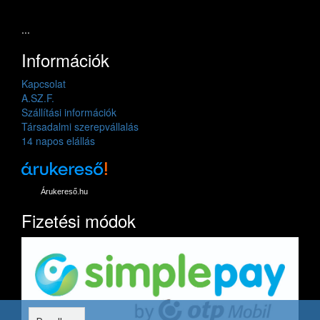
...
Információk
Kapcsolat
A.SZ.F.
Szállítási információk
Társadalmi szerepvállalás
14 napos elállás
Árukereső.hu
Fizetési módok