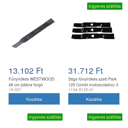
Ingyenes szállítás
13.102 Ft
31.712 Ft
Fűnyírókés WESTWOOD
Stiga fűnyírókés szett Park
48 cm jobbra forgó
125 Combi mulcsozáshoz 3
18-007
1134-9125-01
db
Ingyenes szállítás
Ingyenes szállítás