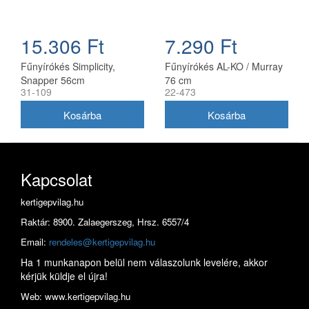
15.306 Ft
7.290 Ft
Fűnyírókés Simplicity,
Fűnyírókés AL-KO / Murray
Snapper 56cm
76 cm
31-109
22-473
(1716695ASM)
Kapcsolat
kertigepvilag.hu
Raktár: 8900. Zalaegerszeg, Hrsz. 6557/4
Email:
rendeles@kertigepvilag.hu
Ha 1 munkanapon belül nem válaszolunk levelére, akkor
kérjük küldje el újra!
Web: www.kertigepvilag.hu