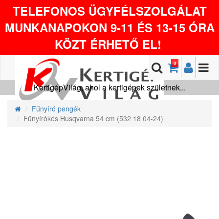
TELEFONOS ÜGYFÉLSZOLGÁLAT
MUNKANAPOKON 9-11 ÉS 13-15 ÓRA
KÖZT ÉRHETŐ EL!
0
KertigépVilág, ahol a kertigépek születnek...
Fűnyíró pengék
Fűnyírókés Husqvarna 54 cm (532 18 04-24)