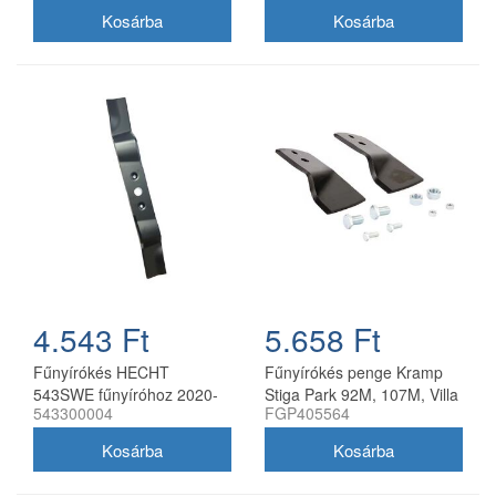
4.543 Ft
5.658 Ft
Fűnyírókés HECHT
Fűnyírókés penge Kramp
543SWE fűnyíróhoz 2020-
Stiga Park 92M, 107M, Villa
543300004
FGP405564
21
92M, 107M 170 mm