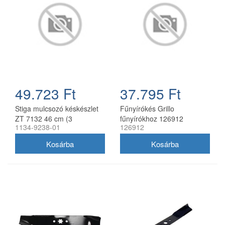
49.723 Ft
37.795 Ft
Stiga mulcsozó késkészlet
Fűnyírókés Grillo
ZT 7132 46 cm (3
fűnyírókhoz 126912
1134-9238-01
126912
db/csomag) 1134-9238-01