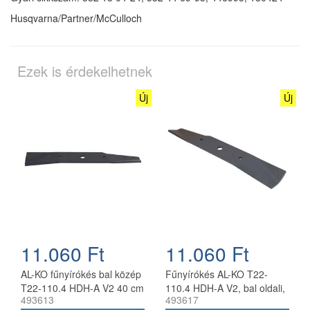
Husqvarna/Partner/McCulloch
Ezek is érdekelhetnek
Új
Új
11.060 Ft
11.060 Ft
AL-KO fűnyírókés bal közép
Fűnyírókés AL-KO T22-
T22-110.4 HDH-A V2 40 cm
110.4 HDH-A V2, bal oldali,
493613
493617
40 cm