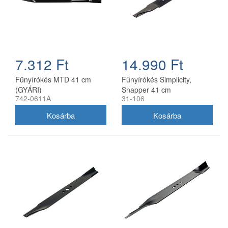
7.312 Ft
14.990 Ft
Fűnyírókés MTD 41 cm
Fűnyírókés Simplicity,
(GYÁRI)
Snapper 41 cm
742-0611A
31-106
(1704856SM)