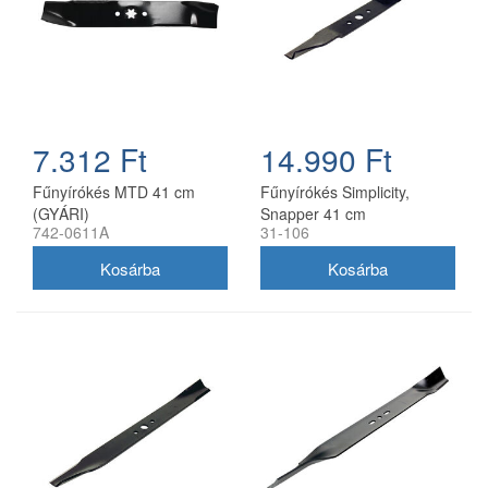
7.312 Ft
14.990 Ft
Fűnyírókés MTD 41 cm
Fűnyírókés Simplicity,
(GYÁRI)
Snapper 41 cm
742-0611A
31-106
(1704856SM)