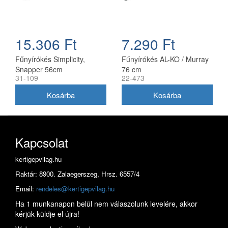
15.306 Ft
7.290 Ft
Fűnyírókés Simplicity,
Fűnyírókés AL-KO / Murray
Snapper 56cm
76 cm
31-109
22-473
(1716695ASM)
Kapcsolat
kertigepvilag.hu
Raktár: 8900. Zalaegerszeg, Hrsz. 6557/4
Email:
rendeles@kertigepvilag.hu
Ha 1 munkanapon belül nem válaszolunk levelére, akkor
kérjük küldje el újra!