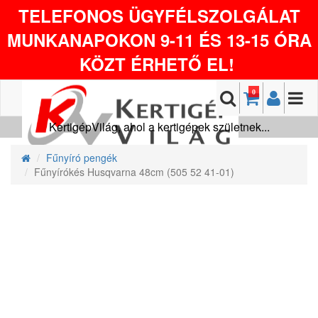
TELEFONOS ÜGYFÉLSZOLGÁLAT
MUNKANAPOKON 9-11 ÉS 13-15 ÓRA
KÖZT ÉRHETŐ EL!
0
KertigépVilág, ahol a kertigépek születnek...
Fűnyíró pengék
Fűnyírókés Husqvarna 48cm (505 52 41-01)