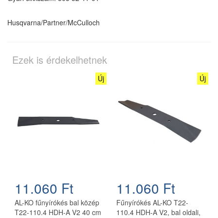
Husqvarna/Partner/McCulloch
Ezek is érdekelhetnek
Új
Új
11.060 Ft
11.060 Ft
AL-KO fűnyírókés bal közép
Fűnyírókés AL-KO T22-
T22-110.4 HDH-A V2 40 cm
110.4 HDH-A V2, bal oldali,