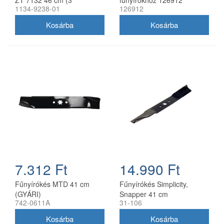
1134-9238-01
126912
db/csomag) 1134-9238-01
7.312 Ft
14.990 Ft
Fűnyírókés MTD 41 cm
Fűnyírókés Simplicity,
(GYÁRI)
Snapper 41 cm
742-0611A
31-106
(1704856SM)