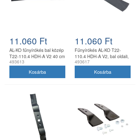
11.060 Ft
11.060 Ft
AL-KO fűnyírókés bal közép
Fűnyírókés AL-KO T22-
T22-110.4 HDH-A V2 40 cm
110.4 HDH-A V2, bal oldali,
493613
493617
40 cm