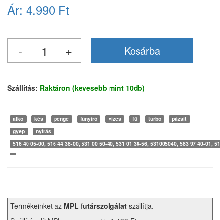
Ár:
4.990 Ft
Szállítás:
Raktáron (kevesebb mint 10db)
alko
kés
penge
fűnyíró
vizes
fű
turbo
pázsit
gyep
nyírás
516 40 05-00, 516 44 38-00, 531 00 50-40, 531 01 36-56, 531005040, 583 97 40-01, 5
Termékeinket az
MPL futárszolgálat
szállítja.