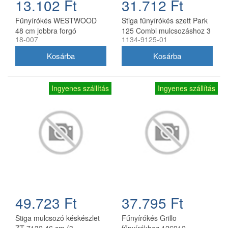
13.102 Ft
31.712 Ft
Fűnyírókés WESTWOOD
Stiga fűnyírókés szett Park
48 cm jobbra forgó
125 Combi mulcsozáshoz 3
18-007
1134-9125-01
db
Ingyenes szállítás
Ingyenes szállítás
49.723 Ft
37.795 Ft
Stiga mulcsozó késkészlet
Fűnyírókés Grillo
ZT 7132 46 cm (3
fűnyírókhoz 126912