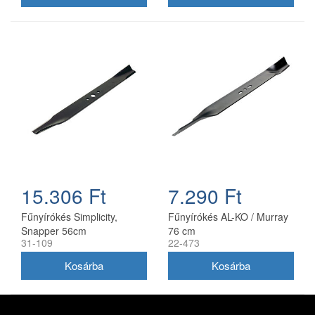
15.306 Ft
7.290 Ft
Fűnyírókés Simplicity,
Fűnyírókés AL-KO / Murray
Snapper 56cm
76 cm
31-109
22-473
(1716695ASM)