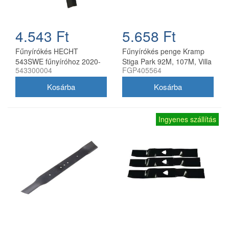
4.543 Ft
5.658 Ft
Fűnyírókés HECHT
Fűnyírókés penge Kramp
543SWE fűnyíróhoz 2020-
Stiga Park 92M, 107M, Villa
543300004
FGP405564
21
92M, 107M 170 mm
Ingyenes szállítás