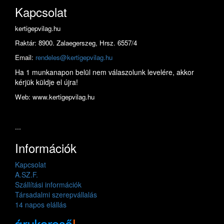
Kapcsolat
kertigepvilag.hu
Raktár: 8900. Zalaegerszeg, Hrsz. 6557/4
Email:
rendeles@kertigepvilag.hu
Ha 1 munkanapon belül nem válaszolunk levelére, akkor
kérjük küldje el újra!
Web: www.kertigepvilag.hu
...
Információk
Kapcsolat
A.SZ.F.
Szállítási információk
Társadalmi szerepvállalás
14 napos elállás