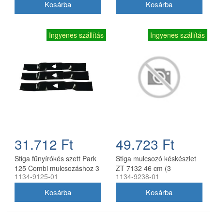
Ingyenes szállítás
Ingyenes szállítás
31.712 Ft
49.723 Ft
Stiga fűnyírókés szett Park
Stiga mulcsozó késkészlet
125 Combi mulcsozáshoz 3
ZT 7132 46 cm (3
1134-9125-01
1134-9238-01
db
db/csomag) 1134-9238-01