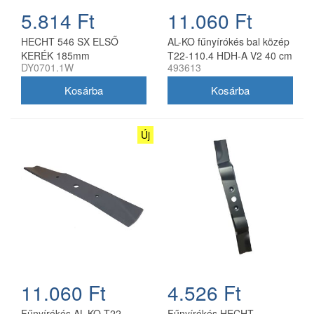
5.814 Ft
11.060 Ft
HECHT 546 SX ELSŐ
AL-KO fűnyírókés bal közép
KERÉK 185mm
T22-110.4 HDH-A V2 40 cm
DY0701.1W
493613
Új
11.060 Ft
4.526 Ft
Fűnyírókés AL-KO T22-
Fűnyírókés HECHT