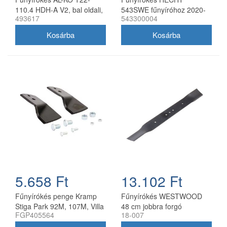
110.4 HDH-A V2, bal oldali,
543SWE fűnyíróhoz 2020-
493617
543300004
40 cm
21
5.658 Ft
13.102 Ft
Fűnyírókés penge Kramp
Fűnyírókés WESTWOOD
Stiga Park 92M, 107M, Villa
48 cm jobbra forgó
FGP405564
18-007
92M, 107M 170 mm