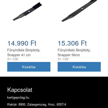
14.990 Ft
15.306 Ft
Fűnyírókés Simplicity,
Fűnyírókés Simplicity,
Snapper 41 cm
Snapper 56cm
31-106
31-109
(1704856SM)
(1716695ASM)
Kapcsolat
kertigepvilag.hu
Raktár: 8900. Zalaegerszeg, Hrsz. 6557/4