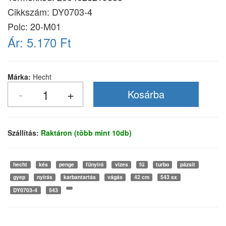
Cikkszám:
DY0703-4
Polc: 20-M01
Ár:
5.170 Ft
Márka:
Hecht
Szállítás:
Raktáron (több mint 10db)
hecht
kés
penge
fűnyíró
vizes
fű
turbo
pázsit
gyep
nyírás
karbantartás
vágás
42 cm
543 sx
DY0703-4
543