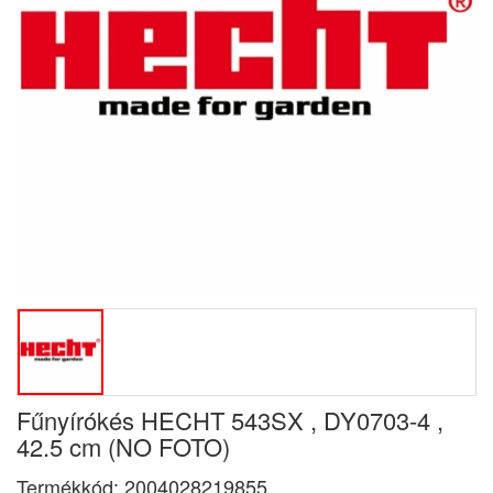
Fűnyírókés HECHT 543SX , DY0703-4 ,
42.5 cm (NO FOTO)
Termékkód:
2004028219855