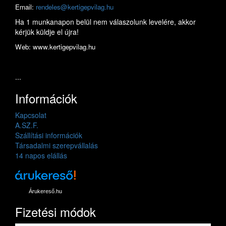
Email:
rendeles@kertigepvilag.hu
Ha 1 munkanapon belül nem válaszolunk levelére, akkor
kérjük küldje el újra!
Web: www.kertigepvilag.hu
...
Információk
Kapcsolat
A.SZ.F.
Szállítási információk
Társadalmi szerepvállalás
14 napos elállás
Árukereső.hu
Fizetési módok