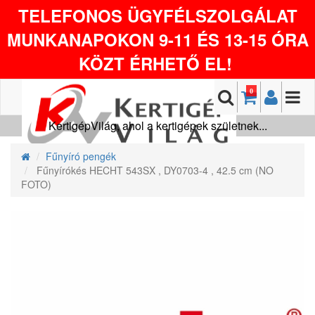
TELEFONOS ÜGYFÉLSZOLGÁLAT
MUNKANAPOKON 9-11 ÉS 13-15 ÓRA
KÖZT ÉRHETŐ EL!
0
KertigépVilág, ahol a kertigépek születnek...
Fűnyíró pengék
Fűnyírókés HECHT 543SX , DY0703-4 , 42.5 cm (NO
FOTO)