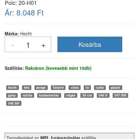
Polc: 20-H01
Ár:
8.048 Ft
Márka:
Hecht
Szállítás:
Raktáron (kevesebb mint 10db)
hecht
kés
penge
fűnyíró
vizes
fű
turbo
pázsit
gyep
nyírás
karbantartás
vágás
50 cm
546 S
547 SW
546 SH
Termékeinket az
MPL futárszolgálat
szállítja.