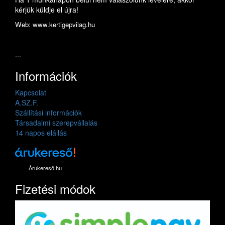
kérjük küldje el újra!
Web: www.kertigepvilag.hu
...
Információk
Kapcsolat
A.SZ.F.
Szállítási információk
Társadalmi szerepvállalás
14 napos elállás
Árukereső.hu
Fizetési módok