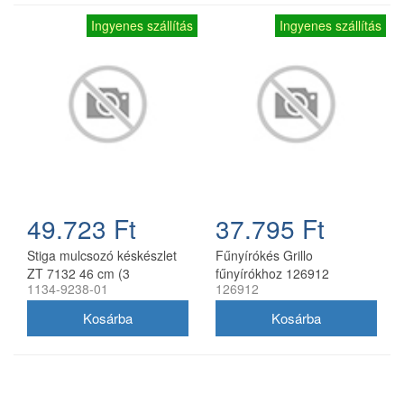
Ingyenes szállítás
Ingyenes szállítás
49.723 Ft
37.795 Ft
Stiga mulcsozó késkészlet
Fűnyírókés Grillo
ZT 7132 46 cm (3
fűnyírókhoz 126912
1134-9238-01
126912
db/csomag) 1134-9238-01