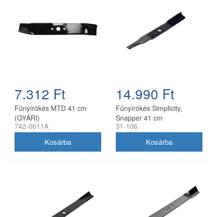
7.312 Ft
14.990 Ft
Fűnyírókés MTD 41 cm
Fűnyírókés Simplicity,
(GYÁRI)
Snapper 41 cm
742-0611A
31-106
(1704856SM)