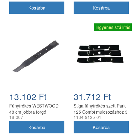
Ingyenes szállítás
13.102 Ft
31.712 Ft
Fűnyírókés WESTWOOD
Stiga fűnyírókés szett Park
48 cm jobbra forgó
125 Combi mulcsozáshoz 3
18-007
1134-9125-01
db