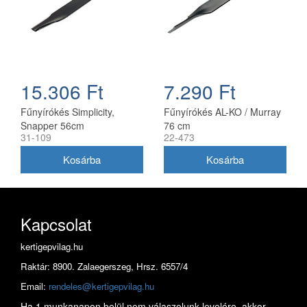
15.306 Ft
7.290 Ft
Fűnyírókés Simplicity,
Fűnyírókés AL-KO / Murray
Snapper 56cm
76 cm
31-109
22-473
(1716695ASM)
Kapcsolat
kertigepvilag.hu
Raktár: 8900. Zalaegerszeg, Hrsz. 6557/4
Email:
rendeles@kertigepvilag.hu
Ha 1 munkanapon belül nem válaszolunk levelére, akkor