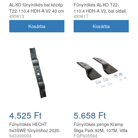
AL-KO fűnyírókés bal közép
Fűnyírókés AL-KO T22-
T22-110.4 HDH-A V2 40 cm
110.4 HDH-A V2, bal oldali,
493613
493617
40 cm
4.525 Ft
5.658 Ft
Fűnyírókés HECHT
Fűnyírókés penge Kramp
543SWE fűnyíróhoz 2020-
Stiga Park 92M, 107M, Villa
543300004
FGP405564
21
92M, 107M 170 mm