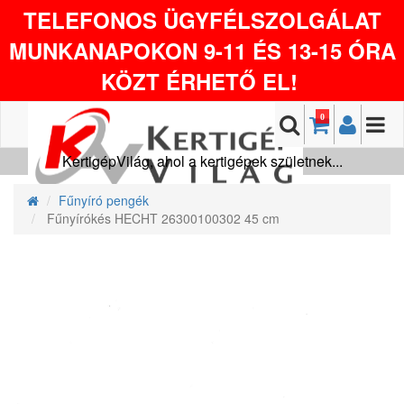
TELEFONOS ÜGYFÉLSZOLGÁLAT
MUNKANAPOKON 9-11 ÉS 13-15 ÓRA
KÖZT ÉRHETŐ EL!
0
KertigépVilág, ahol a kertigépek születnek...
Fűnyíró pengék
Fűnyírókés HECHT 26300100302 45 cm