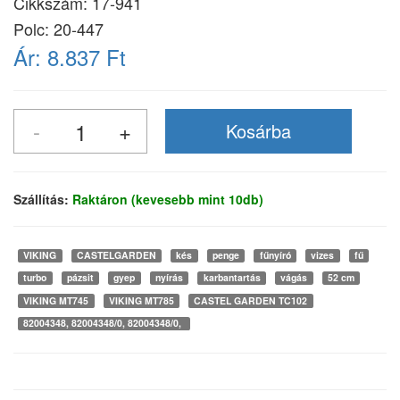
Cikkszám:
17-941
Polc: 20-447
Ár:
8.837 Ft
Szállítás:
Raktáron (kevesebb mint 10db)
VIKING
CASTELGARDEN
kés
penge
fűnyíró
vizes
fű
turbo
pázsit
gyep
nyírás
karbantartás
vágás
52 cm
VIKING MT745
VIKING MT785
CASTEL GARDEN TC102
82004348, 82004348/0, 82004348/0,