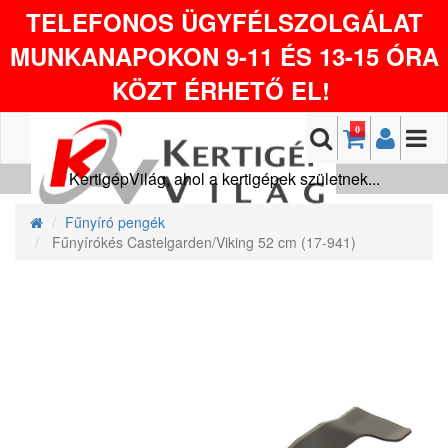
TELEFONOS ÜGYFÉLSZOLGÁLAT
MUNKANAPOKON 9-11 ÉS 13-15 ÓRA
KÖZT ÉRHETŐ EL!
0
KertigépVilág, ahol a kertigépek születnek...
Fűnyíró pengék
Fűnyírókés Castelgarden/Viking 52 cm (17-941)