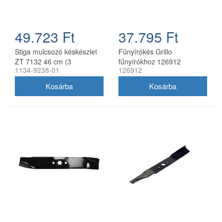
49.723 Ft
37.795 Ft
Stiga mulcsozó késkészlet
Fűnyírókés Grillo
ZT 7132 46 cm (3
fűnyírókhoz 126912
1134-9238-01
126912
db/csomag) 1134-9238-01