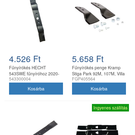
4.526 Ft
5.658 Ft
Fűnyírókés HECHT
Fűnyírókés penge Kramp
543SWE fűnyíróhoz 2020-
Stiga Park 92M, 107M, Villa
543300004
FGP405564
21
92M, 107M 170 mm
Ingyenes szállítás