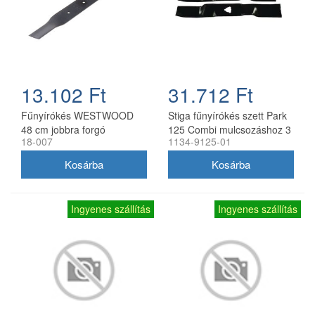
13.102 Ft
31.712 Ft
Fűnyírókés WESTWOOD
Stiga fűnyírókés szett Park
48 cm jobbra forgó
125 Combi mulcsozáshoz 3
18-007
1134-9125-01
db
Ingyenes szállítás
Ingyenes szállítás