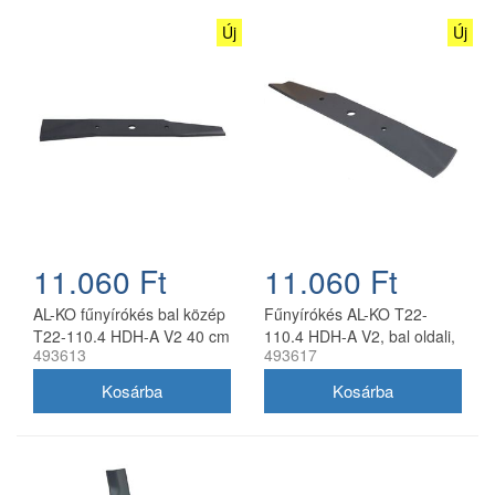
Új
Új
11.060 Ft
11.060 Ft
AL-KO fűnyírókés bal közép
Fűnyírókés AL-KO T22-
T22-110.4 HDH-A V2 40 cm
110.4 HDH-A V2, bal oldali,
493613
493617
40 cm