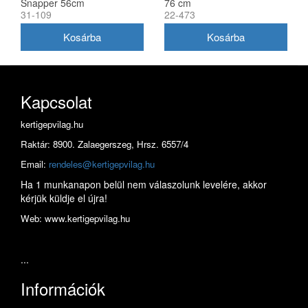
Snapper 56cm
76 cm
31-109
22-473
(1716695ASM)
Kapcsolat
kertigepvilag.hu
Raktár: 8900. Zalaegerszeg, Hrsz. 6557/4
Email:
rendeles@kertigepvilag.hu
Ha 1 munkanapon belül nem válaszolunk levelére, akkor
kérjük küldje el újra!
Web: www.kertigepvilag.hu
...
Információk