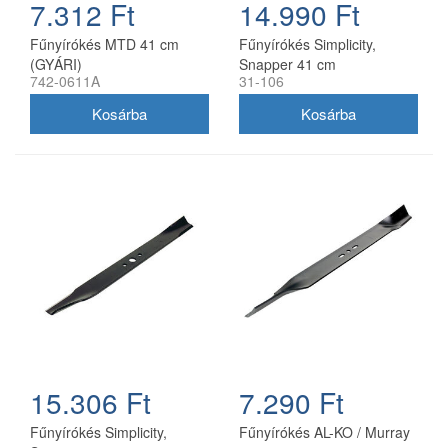
7.312 Ft
14.990 Ft
Fűnyírókés MTD 41 cm
Fűnyírókés Simplicity,
(GYÁRI)
Snapper 41 cm
742-0611A
31-106
(1704856SM)
15.306 Ft
7.290 Ft
Fűnyírókés Simplicity,
Fűnyírókés AL-KO / Murray