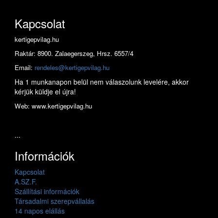
Kapcsolat
kertigepvilag.hu
Raktár: 8900. Zalaegerszeg, Hrsz. 6557/4
Email:
rendeles@kertigepvilag.hu
Ha 1 munkanapon belül nem válaszolunk levelére, akkor
kérjük küldje el újra!
Web: www.kertigepvilag.hu
...
Információk
Kapcsolat
A.SZ.F.
Szállítási információk
Társadalmi szerepvállalás
14 napos elállás