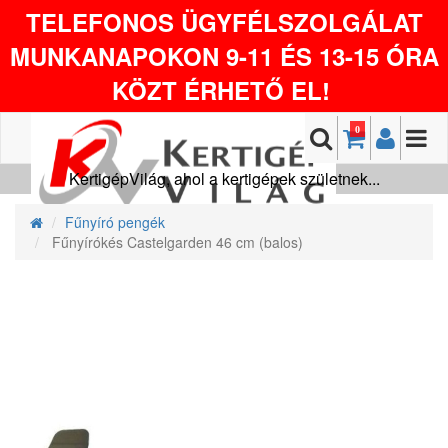
TELEFONOS ÜGYFÉLSZOLGÁLAT
MUNKANAPOKON 9-11 ÉS 13-15 ÓRA
KÖZT ÉRHETŐ EL!
0
KertigépVilág, ahol a kertigépek születnek...
Fűnyíró pengék
Fűnyírókés Castelgarden 46 cm (balos)