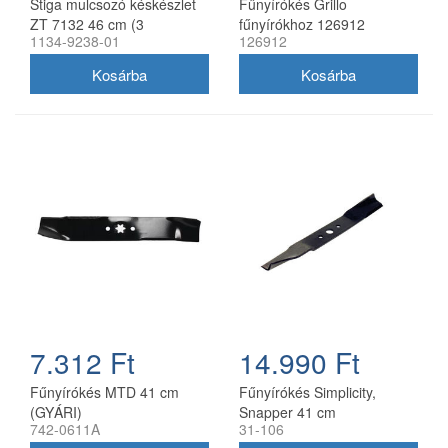
Stiga mulcsozó késkészlet
Fűnyírókés Grillo
ZT 7132 46 cm (3
fűnyírókhoz 126912
1134-9238-01
126912
db/csomag) 1134-9238-01
7.312 Ft
14.990 Ft
Fűnyírókés MTD 41 cm
Fűnyírókés Simplicity,
(GYÁRI)
Snapper 41 cm
742-0611A
31-106
(1704856SM)