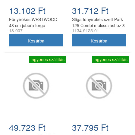
13.102 Ft
31.712 Ft
Fűnyírókés WESTWOOD
Stiga fűnyírókés szett Park
48 cm jobbra forgó
125 Combi mulcsozáshoz 3
18-007
1134-9125-01
db
Ingyenes szállítás
Ingyenes szállítás
49.723 Ft
37.795 Ft