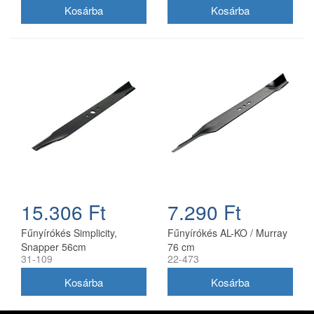
15.306 Ft
7.290 Ft
Fűnyírókés Simplicity,
Fűnyírókés AL-KO / Murray
Snapper 56cm
76 cm
31-109
22-473
(1716695ASM)