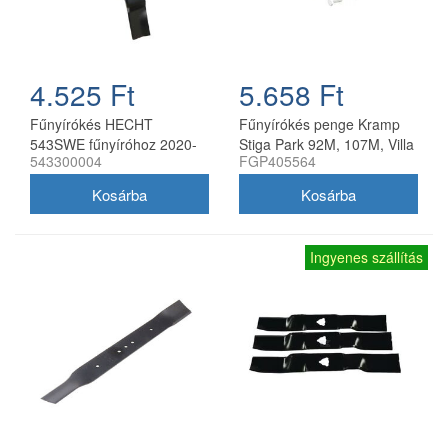
4.525 Ft
5.658 Ft
Fűnyírókés HECHT
Fűnyírókés penge Kramp
543SWE fűnyíróhoz 2020-
Stiga Park 92M, 107M, Villa
543300004
FGP405564
21
92M, 107M 170 mm
Ingyenes szállítás