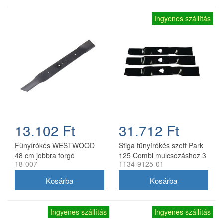
Ingyenes szállítás
13.102 Ft
31.712 Ft
Fűnyírókés WESTWOOD
Stiga fűnyírókés szett Park
48 cm jobbra forgó
125 Combi mulcsozáshoz 3
18-007
1134-9125-01
db
Ingyenes szállítás
Ingyenes szállítás