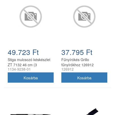
49.723 Ft
37.795 Ft
Stiga mulcsozó késkészlet
Fűnyírókés Grillo
ZT 7132 46 cm (3
fűnyírókhoz 126912
1134-9238-01
126912
db/csomag) 1134-9238-01