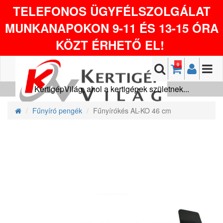
TELEFONOS ÜGYFÉLSZOLGÁLAT
MUNKANAPOKON 9-11 ÉS 13-15 ÓRA
KÖZT ÉRHETŐ EL!
0
KertigépVilág, ahol a kertigépek születnek...
Fűnyíró pengék
Fűnyírókés AL-KO 46 cm