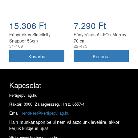
15.306 Ft
7.290 Ft
Fűnyírókés Simplicity,
Fűnyírókés AL-KO / Murray
Snapper 56cm
76 cm
31-109
22-473
(1716695ASM)
Kapcsolat
kertigepvilag.hu
Raktár: 8900. Zalaegerszeg, Hrsz. 6557/4
Email:
rendeles@kertigepvilag.hu
Ha 1 munkanapon belül nem válaszolunk levelére, akkor
kérjük küldje el újra!
Web: www.kertigepvilag.hu