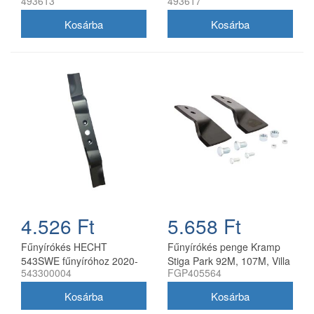
493613
493617
40 cm
4.526 Ft
5.658 Ft
Fűnyírókés HECHT
Fűnyírókés penge Kramp
543SWE fűnyíróhoz 2020-
Stiga Park 92M, 107M, Villa
543300004
FGP405564
21
92M, 107M 170 mm