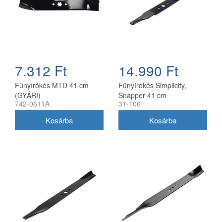
7.312 Ft
14.990 Ft
Fűnyírókés MTD 41 cm
Fűnyírókés Simplicity,
(GYÁRI)
Snapper 41 cm
742-0611A
31-106
(1704856SM)