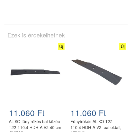
Ezek is érdekelhetnek
Új
Új
11.060 Ft
11.060 Ft
AL-KO fűnyírókés bal közép
Fűnyírókés AL-KO T22-
T22-110.4 HDH-A V2 40 cm
110.4 HDH-A V2, bal oldali,