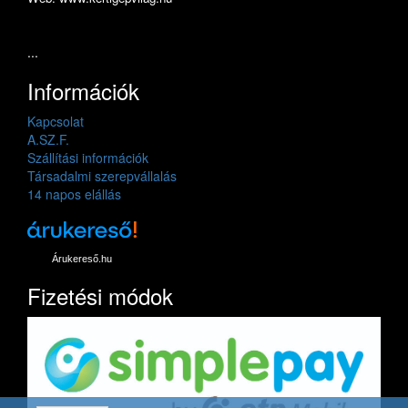
...
Információk
Kapcsolat
A.SZ.F.
Szállítási információk
Társadalmi szerepvállalás
14 napos elállás
Árukereső.hu
Fizetési módok