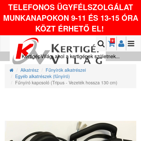
TELEFONOS ÜGYFÉLSZOLGÁLAT
MUNKANAPOKON 9-11 ÉS 13-15 ÓRA
KÖZT ÉRHETŐ EL!
0
KertigépVilág, ahol a kertigépek születnek...
Alkatrész
Fűnyírók alkatrészei
Egyéb alkatrészek (fűnyíró)
Fűnyíró kapcsoló (Tripus - Vezeték hossza 130 cm)