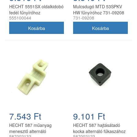
HECHT 5551SX oldalkidobó
Mulcsdugó MTD 53SPKV
fedél fűnyíróhoz
HW fűnyíróhoz 731-09208
555100044
731-09208
7.543 Ft
9.101 Ft
HECHT 587 műanyag
HECHT 587 hajtásátadó
menesztő alternáló
kocka alternáló fűkaszához
587002132
587002123