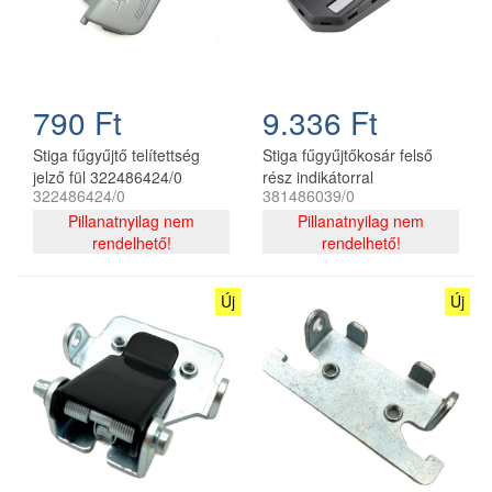
790 Ft
9.336 Ft
Stiga fűgyűjtő telítettség
Stiga fűgyűjtőkosár felső
jelző fül 322486424/0
rész indikátorral
322486424/0
381486039/0
381486039/0
Pillanatnyilag nem
Pillanatnyilag nem
rendelhető!
rendelhető!
Új
Új