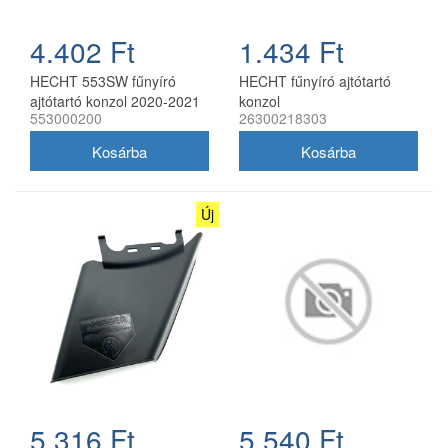
4.402 Ft
1.434 Ft
HECHT 553SW fűnyíró
HECHT fűnyíró ajtótartó
ajtótartó konzol 2020-2021
konzol
553000200
26300218303
Új
5.316 Ft
5.540 Ft