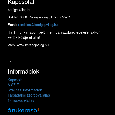
Kapcsolat
kertigepvilag.hu
Raktár: 8900. Zalaegerszeg, Hrsz. 6557/4
Email:
rendeles@kertigepvilag.hu
Ha 1 munkanapon belül nem válaszolunk levelére, akkor
kérjük küldje el újra!
Web: www.kertigepvilag.hu
...
Információk
Kapcsolat
A.SZ.F.
Szállítási információk
Társadalmi szerepvállalás
14 napos elállás