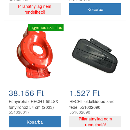
fűkaszához
Pillanatnyilag nem
rendelhető!
Ingyenes szállítás
38.156 Ft
1.527 Ft
Fűnyíróház HECHT 554SX
HECHT oldalkidobó záró
fűnyíróhoz 54 cm (2023)
fedél 551002090
554030017
551002090
Pillanatnyilag nem
rendelhető!