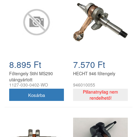
8.895 Ft
7.570 Ft
Főtengely Stihl MS290
HECHT 946 főtengely
utángyártott
1127-030-0402-WO
946010055
Pillanatnyilag nem
rendelhető!