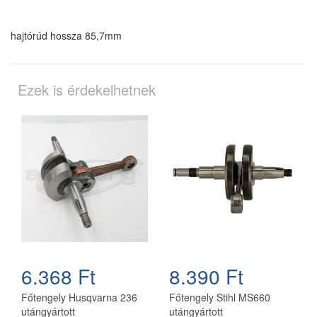
hajtórúd hossza
85,7mm
Ezek is érdekelhetnek
6.368 Ft
8.390 Ft
Főtengely Husqvarna 236
Főtengely Stihl MS660
utángyártott
utángyártott