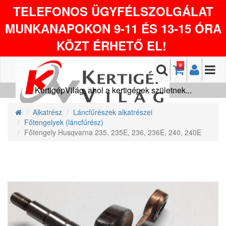
TELEFONOS ÜGYFÉLSZOLGÁLAT
MUNKANAPOKON 9-11 ÉS 13-15 ÓRA
KÖZT ÉRHETŐ EL!
0
KertigépVilág, ahol a kertigépek születnek...
Alkatrész
Láncfűrészek alkatrészei
Főtengelyek (láncfűrész)
Főtengely Husqvarna 235, 235E, 236, 236E, 240, 240E