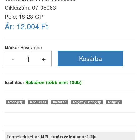
Cikkszám:
07-05063
Polc: 18-28-GP
Ár:
12.004 Ft
Márka:
Husqvarna
Szállítás:
Raktáron (több mint 10db)
főtengely
láncfűrész
hajtókar
forgattyústengely
tengely
Termékeinket az
MPL futárszolgálat
szállítja.