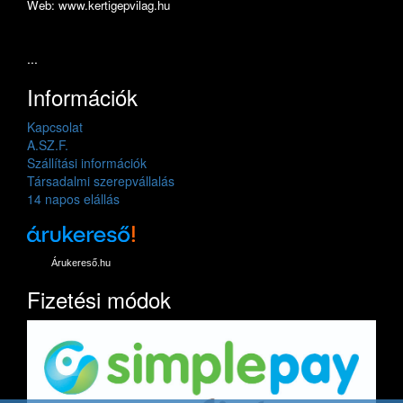
Web: www.kertigepvilag.hu
...
Információk
Kapcsolat
A.SZ.F.
Szállítási információk
Társadalmi szerepvállalás
14 napos elállás
Árukereső.hu
Fizetési módok