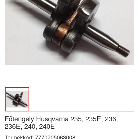
Főtengely Husqvarna 235, 235E, 236,
236E, 240, 240E
Termékkód:
7770705063008