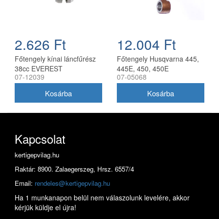
2.626 Ft
12.004 Ft
Főtengely kínai láncfűrész
Főtengely Husqvarna 445,
38cc EVEREST
445E, 450, 450E
07-12039
07-05068
Kapcsolat
kertigepvilag.hu
Raktár: 8900. Zalaegerszeg, Hrsz. 6557/4
Email:
rendeles@kertigepvilag.hu
Ha 1 munkanapon belül nem válaszolunk levelére, akkor
kérjük küldje el újra!