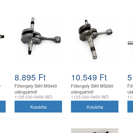
8.895 Ft
10.549 Ft
5
0
Főtengely Stihl MS440
Főtengely Stihl MS260
Fő
utángyártott
utángyártott
utá
1128-030-0406-WO
1123-030-0400-WO
11