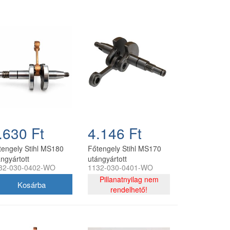
.630 Ft
4.146 Ft
tengely Stihl MS180
Főtengely Stihl MS170
ngyártott
utángyártott
32-030-0402-WO
1132-030-0401-WO
Pillanatnyilag nem
rendelhető!