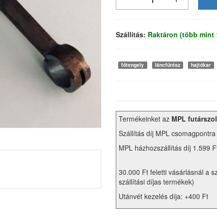
Szállítás:
Raktáron (több mint
főtengely
láncfűrész
hajtókar
Termékeinket az
MPL futárszol
Szállítás díj MPL csomagpontra
MPL házhozszállítás díj 1.599 F
30.000 Ft feletti vásárlásnál a s
szállítási díjas termékek)
Utánvét kezelés díja: +400 Ft