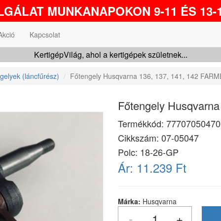
GÁLAT MUNKANAPOKON 9-11 ÉS 13-1
Akció
Kapcsolat
KertigépVilág, ahol a kertigépek születnek...
gelyek (láncfűrész)
Főtengely Husqvarna 136, 137, 141, 142 FA
Főtengely Husqvarn
Termékkód:
77707050470
Cikkszám:
07-05047
Polc: 18-26-GP
Ár:
11.239 Ft
Márka:
Husqvarna