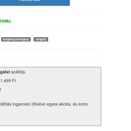
 10db)
forgattyústengely
tengely
gálat
szállítja.
 1.499 Ft
t
zállítás ingyenes! (Kivéve egyes akciós, és extra