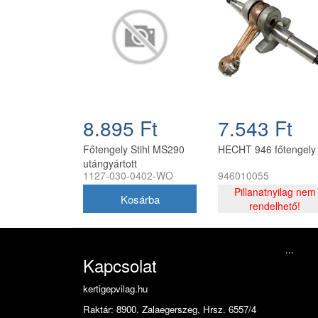
8.895 Ft
7.543 Ft
Főtengely Stihl MS290
HECHT 946 főtengely
utángyártott
1127-030-0402-WO
946010055
Pillanatnyilag nem
rendelhető!
...
Kapcsolat
kertigepvilag.hu
Raktár: 8900. Zalaegerszeg, Hrsz. 6557/4