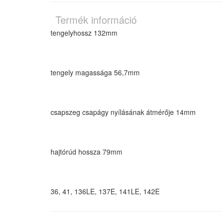
Termék információ
tengelyhossz
132mm
tengely magassága
56,7mm
csapszeg csapágy nyílásának átmérője
14mm
hajtórúd hossza
79mm
36, 41, 136LE, 137E, 141LE, 142E