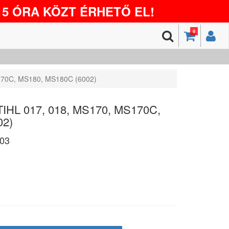
5 ÓRA KÖZT ÉRHETŐ EL!
0
170C, MS180, MS180C (6002)
TIHL 017, 018, MS170, MS170C,
02)
03