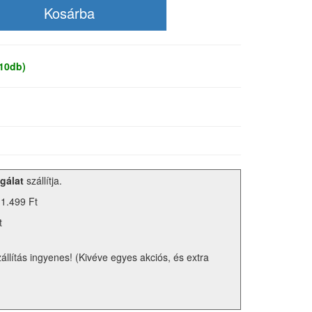
 10db)
gálat
szállítja.
 1.499 Ft
t
zállítás ingyenes! (Kivéve egyes akciós, és extra