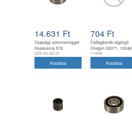
14.631 Ft
704 Ft
Csapágy szimmeringgel
Csillagkerék tűgörgő
Husqvarna 576
Oregon 32071, 10246
525-43-42-01
11999
láncfűrészhez
32057,
35x14,5x12 mm