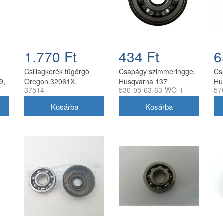
1.770 Ft
434 Ft
6
Csillagkerék tűgörgő
Csapágy szimmeringgel
Cs
9,
Oregon 32061X,
Husqvarna 137
Hu
37514
530-05-63-63-WO-1
57
32064X, 509604X,
utángyártott
24