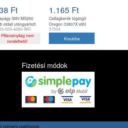
38 Ft
1.165 Ft
apágy Stihl MS260
Csillagkerék tűgörgő
b oldali utángyártott
Oregon 33807X stihl
23-003-4260-WO
37504
044, 046, ms361, 362
Pillanatnyilag nem
rendelhető!
Fizetési módok
s igényeire szabhassuk.