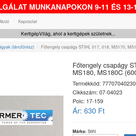
GÁLAT MUNKANAPOKON 9-11 ÉS 13-1
Akció
Kapcsolat
KertigépVilág, ahol a kertigépek születnek...
gyak (láncfűrész)
Főtengely csapágy STIHL 017, 018, MS170, MS
Főtengely csapágy S
MS180, MS180C (60
Termékkód:
77707040230
Cikkszám:
07-04023
Polc: 17-159
Ár:
630 Ft
Márka:
Stihl