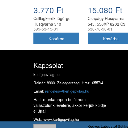
3.770 Ft
15.080 Ft
Csillagkerék tűgörgő
Csapágy Husqvarna
Husqvarna 340
545, 550XP 6202 C3
599-53-15-01
536-78-98-01
...
Kapcsolat
kertigepvilag.hu
Raktár: 8900. Zalaegerszeg, Hrsz. 6557/4
Email:
rendeles@kertigepvilag.hu
Ha 1 munkanapon belül nem
válaszolunk levelére, akkor kérjük küldje
el újra!
Web: www.kertigepvilag.hu
Kedves Látogató! Sütike