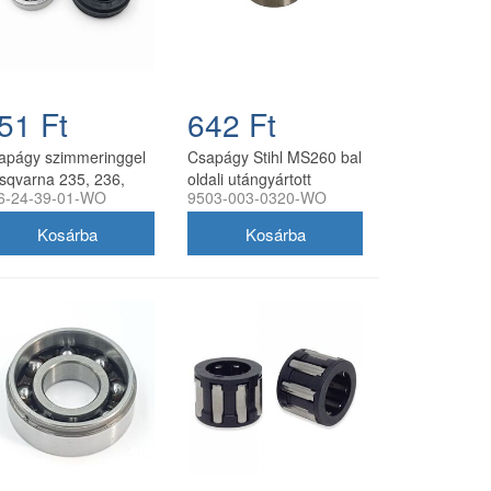
51 Ft
642 Ft
apágy szimmeringgel
Csapágy Stihl MS260 bal
sqvarna 235, 236,
oldali utángyártott
6-24-39-01-WO
9503-003-0320-WO
0E, CS340, CS380