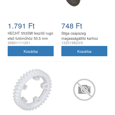
1.791 Ft
748 Ft
HECHT 553SW feszítő rugó
Stiga csapszeg
első futóműhöz 55,5 mm
magasságállító karhoz
26801111201
122519823/0
122519823/0