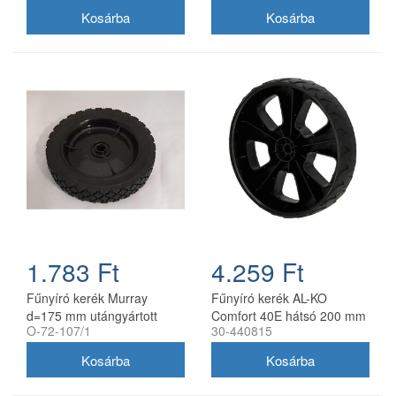
utángyártott
1.783 Ft
4.259 Ft
Fűnyíró kerék Murray
Fűnyíró kerék AL-KO
d=175 mm utángyártott
Comfort 40E hátsó 200 mm
O-72-107/1
30-440815