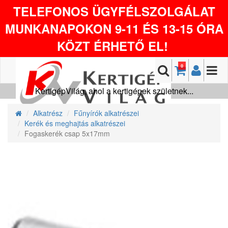
TELEFONOS ÜGYFÉLSZOLGÁLAT
MUNKANAPOKON 9-11 ÉS 13-15 ÓRA
KÖZT ÉRHETŐ EL!
0
KertigépVilág, ahol a kertigépek születnek...
Alkatrész
Fűnyírók alkatrészei
Kerék és meghajtás alkatrészei
Fogaskerék csap 5x17mm