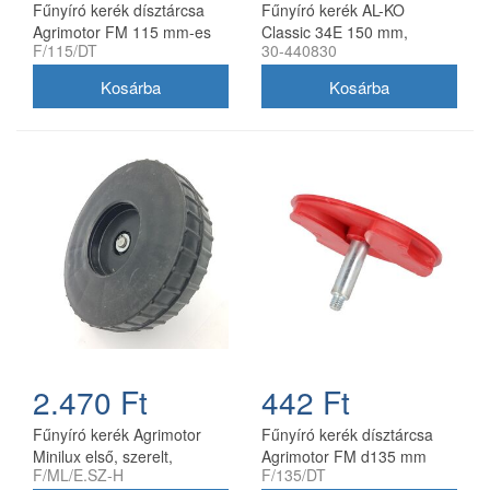
Fűnyíró kerék dísztárcsa
Fűnyíró kerék AL-KO
Agrimotor FM 115 mm-es
Classic 34E 150 mm,
F/115/DT
30-440830
kerékhez utángyártott
komplett
2.470 Ft
442 Ft
Fűnyíró kerék Agrimotor
Fűnyíró kerék dísztárcsa
Minilux első, szerelt,
Agrimotor FM d135 mm
F/ML/E.SZ-H
F/135/DT
hosszú, dísztárcsa nélkül,
kerékhez utángyártott