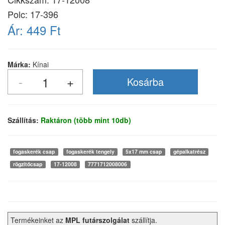
Polc: 17-396
Ár:
449 Ft
Márka:
Kínai
Szállítás:
Raktáron (több mint 10db)
fogaskerék csap
fogaskerék tengely
5x17 mm csap
gépalkatrész
rögzítőcsap
17-12008
7771712008006
Termékeinket az
MPL futárszolgálat
szállítja.