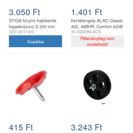
3.050 Ft
1.401 Ft
STIGA fűnyíró hajtókerék
Keréktengely AL-KO Classic
fogaskoszorú D 200 mm
46E, 48BHR, Comfort 420B
322120114/0
30-524096/4CS
322120114/0
M8x12 mm
Pillanatnyilag nem
rendelhető!
415 Ft
3.243 Ft