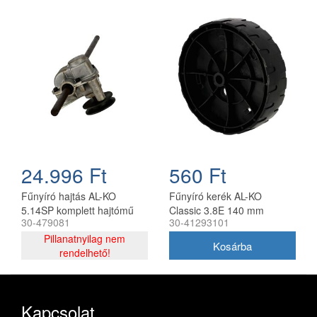
24.996 Ft
560 Ft
Fűnyíró hajtás AL-KO
Fűnyíró kerék AL-KO
5.14SP komplett hajtómű
Classic 3.8E 140 mm
30-479081
30-41293101
465 mm
Pillanatnyilag nem
rendelhető!
Kapcsolat