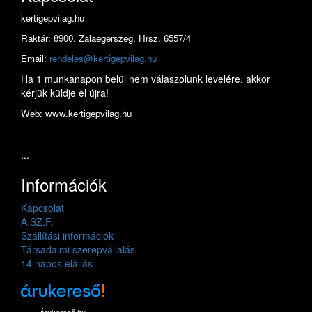
kertigepvilag.hu
Raktár: 8900. Zalaegerszeg, Hrsz. 6557/4
Email:
rendeles@kertigepvilag.hu
Ha 1 munkanapon belül nem válaszolunk levelére, akkor
kérjük küldje el újra!
Web: www.kertigepvilag.hu
...
Információk
Kapcsolat
A.SZ.F.
Szállítási információk
Társadalmi szerepvállalás
14 napos elállás