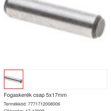
Fogaskerék csap 5x17mm
Termékkód:
7771712008006
Cikkszám:
17-12008