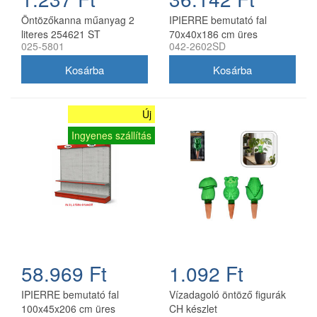
Öntözőkanna műanyag 2
IPIERRE bemutató fal
literes 254621 ST
70x40x186 cm üres
025-5801
042-2602SD
Új
Ingyenes szállítás
58.969 Ft
1.092 Ft
IPIERRE bemutató fal
Vízadagoló öntöző figurák
100x45x206 cm üres
CH készlet