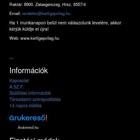
Raktár: 8900. Zalaegerszeg, Hrsz. 6557/4
Email:
rendeles@kertigepvilag.hu
Ha 1 munkanapon belül nem válaszolunk levelére, akkor
kérjük küldje el újra!
Web: www.kertigepvilag.hu
...
Információk
Kapcsolat
A.SZ.F.
Szállítási információk
Társadalmi szerepvállalás
14 napos elállás
Árukereső.hu