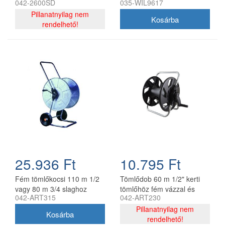
042-2600SD
035-WIL9617
Pillanatnyilag nem
rendelhető!
25.936 Ft
10.795 Ft
Fém tömlőkocsi 110 m 1/2
Tömlődob 60 m 1/2" kerti
vagy 80 m 3/4 slaghoz
tömlőhöz fém vázzal és
042-ART315
042-ART230
horganyzott acél AG315
műanyag dobbal
Pillanatnyilag nem
rendelhető!