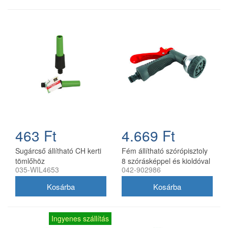
463 Ft
4.669 Ft
Sugárcső állítható CH kerti
Fém állítható szórópisztoly
tömlőhöz
8 szórásképpel és kioldóval
035-WIL4653
042-902986
Ingyenes szállítás