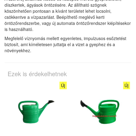
díszkertek, ágyások öntözésére. Az állítható szögnek
köszönhetően pontosan a kívánt területet lehet locsolni,
csökkentve a vízpazarlást. Beépíthető meglévő kerti
öntözőrendszerbe, vagy új automata öntözőrendszer kiépítésekor
is használható.
Megfelelő víznyomás mellett egyenletes, impulzusos esőztetést
biztosít, ami kíméletesen juttatja el a vizet a gyephez és a
növényekhez.
Ezek is érdekelhetnek
Új
Új