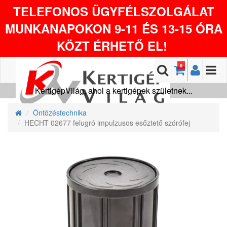
TELEFONOS ÜGYFÉLSZOLGÁLAT
MUNKANAPOKON 9-11 ÉS 13-15 ÓRA
KÖZT ÉRHETŐ EL!
0
KertigépVilág, ahol a kertigépek születnek...
Öntözéstechnika
HECHT 02677 felugró impulzusos esőztető szórófej