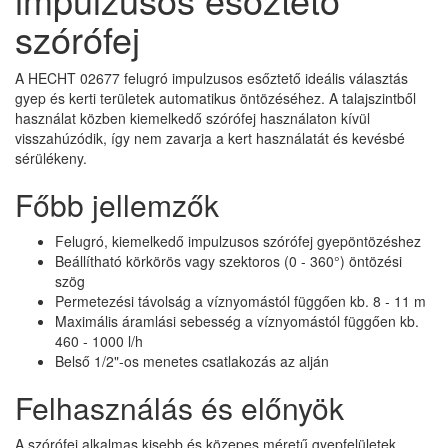
szórófej
A HECHT 02677 felugró impulzusos esőztető ideális választás
gyep és kerti területek automatikus öntözéséhez. A talajszintből
használat közben kiemelkedő szórófej használaton kívül
visszahúzódik, így nem zavarja a kert használatát és kevésbé
sérülékeny.
Főbb jellemzők
Felugró, kiemelkedő impulzusos szórófej gyepöntözéshez
Beállítható körkörös vagy szektoros (0 - 360°) öntözési
szög
Permetezési távolság a víznyomástól függően kb. 8 - 11 m
Maximális áramlási sebesség a víznyomástól függően kb.
460 - 1000 l/h
Belső 1/2"-os menetes csatlakozás az alján
Felhasználás és előnyök
A szórófej alkalmas kisebb és közepes méretű gyepfelületek,