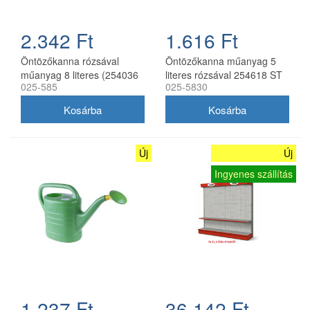
2.342 Ft
1.616 Ft
Öntözőkanna rózsával
Öntözőkanna műanyag 5
műanyag 8 literes (254036
literes rózsával 254618 ST
025-585
025-5830
ST)
Új
Új
Ingyenes szállítás
1.237 Ft
36.142 Ft