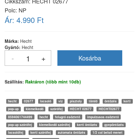
Cikkszám:
HECHT 02677
Polc: NP
Ár:
4.990 Ft
Márka:
Hecht
Gyártó:
Hecht
Szállítás:
Raktáron (több mint 10db)
hecht
02677
locsoló
víz
pisztoly
tömlő
öntözés
kerti
pop-up
kiemelkedő
szórófej
HECHT 02677
HECHT02677
8594061744499
hecht
felugró esőztető
impulzusos esőztető
pop-up szórófej
kiemelkedő szórófej
kerti öntözés
gyepöntözés
locsolófej
kerti szórófej
automata öntözés
1/2 col belső menet