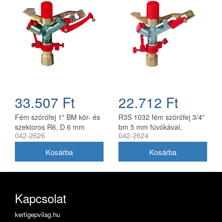
33.507 Ft
22.712 Ft
Fém szórófej 1" BM kör- és
R3S 1032 fém szórófej 3/4"
szektoros R6, D 6 mm
bm 5 mm fúvókával,
042-2626
042-2624
fúvóka 1051
szektoros és körforgó
Kapcsolat
kertigepvilag.hu