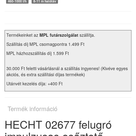
460-1000 l/h
8-11 m hatótáv
Termékeinket az
MPL futárszolgálat
szállítja.
Szállítás díj MPL csomagpontra 1.499 Ft
MPL házhozszállítás díj 1.599 Ft
30.000 Ft feletti vásárlásnál a szállítás ingyenes! (Kivéve egyes
akciós, és extra szállítási díjas termékek)
Utánvét kezelés díja: +400 Ft
Termék információ
HECHT 02677 felugró
impulzusos esőztető