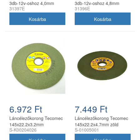
3db-12v-oshoz 4,0mm
3db-12v-oshoz 4,8mm
31397E
31396E
6.972 Ft
7.449 Ft
Láncélezőkorong Tecomec
Láncélezőkorong Tecomec
145x22.2x3.2mm
145x22.2x4.7mm zöld
S-K00204026
S-01005001