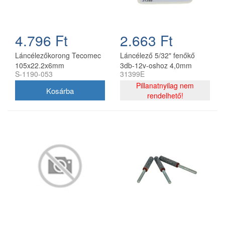
4.796 Ft
2.663 Ft
Láncélezőkorong Tecomec
Láncélező 5/32" fenőkő
105x22.2x6mm
3db-12v-oshoz 4,0mm
S-1190-053
31399E
Pillanatnyilag nem
rendelhető!