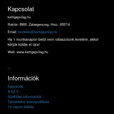
Kapcsolat
kertigepvilag.hu
Raktár: 8900. Zalaegerszeg, Hrsz. 6557/4
Email:
rendeles@kertigepvilag.hu
Ha 1 munkanapon belül nem válaszolunk levelére, akkor
kérjük küldje el újra!
Web: www.kertigepvilag.hu
...
Információk
Kapcsolat
A.SZ.F.
Szállítási információk
Társadalmi szerepvállalás
14 napos elállás