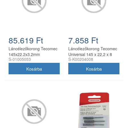
85.619 Ft
7.858 Ft
Láncélezőkorong Tecomec
Láncélezőkorong Tecomec
145x22.2x3.2mm
Universal 145 x 22,2 x 8
S-01005053
S-K00204008
gyémántporos
mm