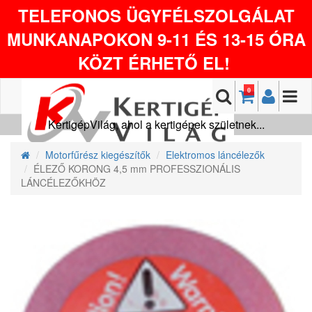
TELEFONOS ÜGYFÉLSZOLGÁLAT
MUNKANAPOKON 9-11 ÉS 13-15 ÓRA
KÖZT ÉRHETŐ EL!
0
KertigépVilág, ahol a kertigépek születnek...
Motorfűrész kiegészítők
Elektromos láncélezők
ÉLEZŐ KORONG 4,5 mm PROFESSZIONÁLIS
LÁNCÉLEZŐKHÖZ