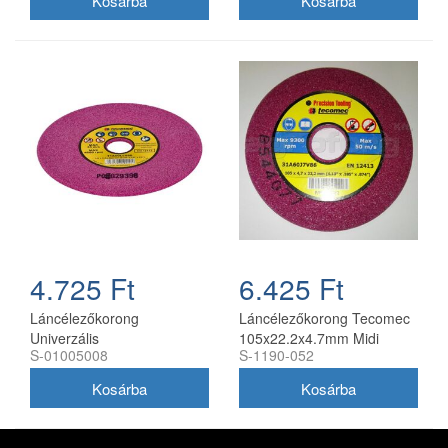
4.725 Ft
6.425 Ft
Láncélezőkorong
Láncélezőkorong Tecomec
Univerzális
105x22.2x4.7mm Midi
S-01005008
S-1190-052
145x22.2x3.2mm