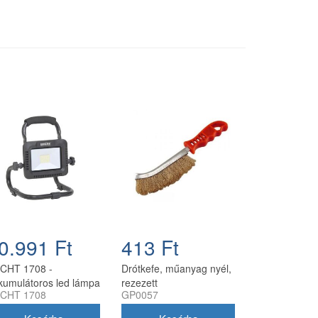
0.991 Ft
413 Ft
CHT 1708 -
Drótkefe, műanyag nyél,
kumulátoros led lámpa
rezezett
CHT 1708
GP0057