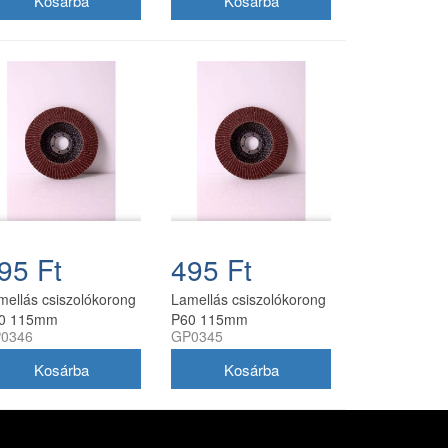
95 Ft
495 Ft
mellás csiszolókorong
Lamellás csiszolókorong
0 115mm
P60 115mm
0346
GP0345