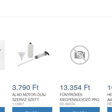
3.790 Ft
13.354 Ft
1
AL-KO MOTOR-OLAJ
FŰNYÍRÓKÉS
HE
SZERVIZ SZETT
KIEGYENSÚLYOZÓ PRO
Ak
113807
03-06074
HE
4GARDEN