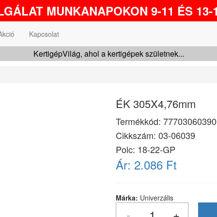
GÁLAT MUNKANAPOKON 9-11 ÉS 13-1
Akció
Kapcsolat
KertigépVilág, ahol a kertigépek születnek...
ÉK 305X4,76mm
Termékkód:
77703060390
Cikkszám:
03-06039
Polc: 18-22-GP
Ár:
2.086 Ft
Márka:
Univerzális