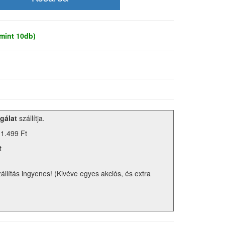
mint 10db)
gálat
szállítja.
 1.499 Ft
t
zállítás ingyenes! (Kivéve egyes akciós, és extra