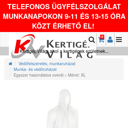
TELEFONOS ÜGYFÉLSZOLGÁLAT
MUNKANAPOKON 9-11 ÉS 13-15 ÓRA
KÖZT ÉRHETŐ EL!
0
KertigépVilág, ahol a kertigépek születnek...
Védőfelszerelés, munkaruházat
Munka- és védőruházat
Egyszer használatos overál > Méret: XL