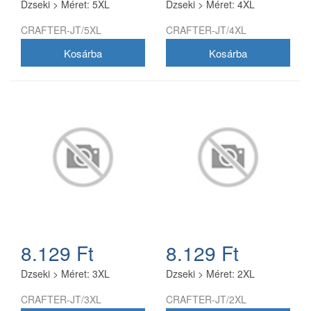
Dzseki > Méret: 5XL
Dzseki > Méret: 4XL
vízálló, hosszú élettartamot
biztosít. Szín:Színes
CRAFTER-JT/5XL
CRAFTER-JT/4XL
kialakítás, hogy feldobja a
kertészeti felszerelését.
Könnyű és
kényelmes:Maximális
kényelmet biztosít a földön
végzett munka során. A
Strend Pro térdvédő egy
praktikus és kényelmes
eszköz, amelyet minden
kertész értékelni fog. Ideális
öntözéshez, ültetéshez
vagy egyéb kerti
munkákhoz.
8.129 Ft
8.129 Ft
Dzseki > Méret: 3XL
Dzseki > Méret: 2XL
CRAFTER-JT/3XL
CRAFTER-JT/2XL