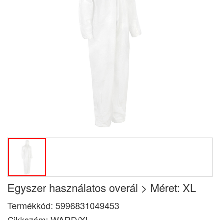
Egyszer használatos overál > Méret: XL
Termékkód:
5996831049453
Cikkszám:
WARD/XL