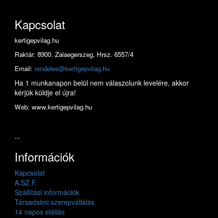
Kapcsolat
kertigepvilag.hu
Raktár: 8900. Zalaegerszeg, Hrsz. 6557/4
Email:
rendeles@kertigepvilag.hu
Ha 1 munkanapon belül nem válaszolunk levelére, akkor
kérjük küldje el újra!
Web: www.kertigepvilag.hu
...
Információk
Kapcsolat
A.SZ.F.
Szállítási információk
Társadalmi szerepvállalás
14 napos elállás