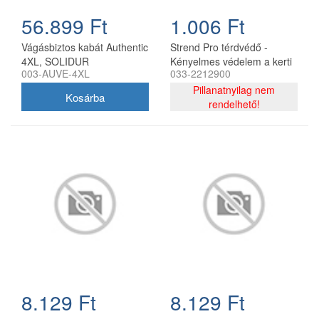
56.899 Ft
1.006 Ft
Vágásbiztos kabát Authentic
Strend Pro térdvédő -
4XL, SOLIDUR
Kényelmes védelem a kerti
003-AUVE-4XL
033-2212900
munkákhoz A Strend Pro
térdvédő ideális megoldás a
Pillanatnyilag nem
kényelmes és védő kerti
rendelhető!
munkához.Kiváló minőségű
habszivacs anyagból
készült, amely hosszú ideig
tartó térdelés közben is
kényelmet biztosít.Könnyű,
szakadásálló és vízálló, így
ideális segítője a
kertészkedésnek vagy más
földmunkáknak.Akár, hogy
nem kell a térdeléshez
Tulajdonságok: Méretek:35
x 30 x 3 cm - bőséges
felületet biztosít a
8.129 Ft
8.129 Ft
kényelmes térdeléshez.
Anyag:Hab, szakadás- és