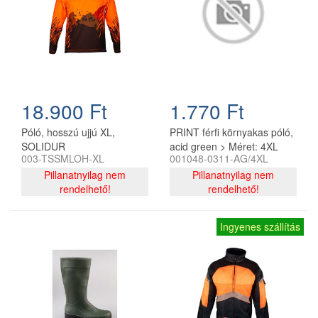
18.900 Ft
1.770 Ft
Póló, hosszú ujjú XL,
PRINT férfi környakas póló,
SOLIDUR
acid green > Méret: 4XL
003-TSSMLOH-XL
001048-0311-AG/4XL
Pillanatnyilag nem
Pillanatnyilag nem
rendelhető!
rendelhető!
Ingyenes szállítás