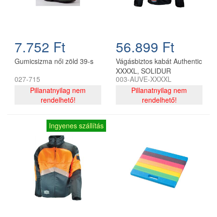
7.752 Ft
56.899 Ft
Gumicsizma női zöld 39-s
Vágásbiztos kabát Authentic
XXXXL, SOLIDUR
027-715
003-AUVE-XXXXL
Pillanatnyilag nem
Pillanatnyilag nem
rendelhető!
rendelhető!
Ingyenes szállítás