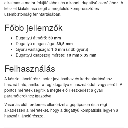
alkalmas a motor felújításához és a kopott dugattyú cseréjéhez. A
készlet kialakítása segít a megfelelő kompresszió és
üzembiztonság fenntartásában.
Főbb jellemzők
Dugattyú átmérő:
50 mm
Dugattyú magassága:
39,5 mm
Gyűrű vastagsága:
1,5 mm
(2 db gyűrű)
Dugattyú csapszeg mérete:
10 mm x 35 mm
Felhasználás
A készlet láncfűrész motor javításához és karbantartásához
használható, amikor a régi dugattyú elhasználódott vagy sérült. A
pontos méretek segítik a megfelelő illeszkedést a gyári
paraméterekhez igazodva.
Vásárlás előtt érdemes ellenőrizni a géptípuson és a régi
alkatrészen a méreteket, hogy a dugattyú kompatibilis legyen a
használt láncfűrésszel.