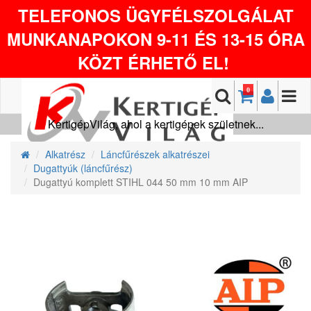
TELEFONOS ÜGYFÉLSZOLGÁLAT
MUNKANAPOKON 9-11 ÉS 13-15 ÓRA
KÖZT ÉRHETŐ EL!
0
KertigépVilág, ahol a kertigépek születnek...
Alkatrész
Láncfűrészek alkatrészei
Dugattyúk (láncfűrész)
Dugattyú komplett STIHL 044 50 mm 10 mm AIP