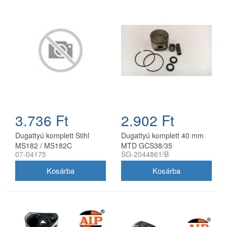
3.736 Ft
2.902 Ft
Dugattyú komplett Stihl
Dugattyú komplett 40 mm
MS182 / MS182C
MTD GCS38/35
07-04175
SG-2044861/B
láncfűrészhez Farmertec 39
láncfűrészhez
mm