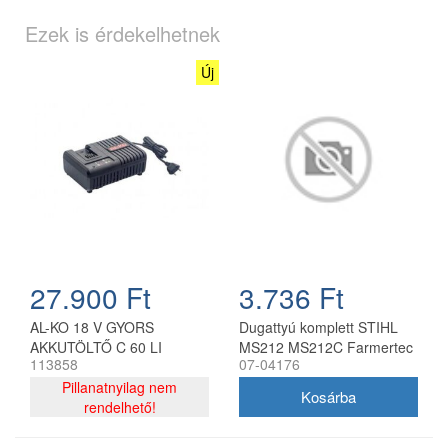
Ezek is érdekelhetnek
Új
27.900 Ft
3.736 Ft
AL-KO 18 V GYORS
Dugattyú komplett STIHL
AKKUTÖLTŐ C 60 LI
MS212 MS212C Farmertec
113858
07-04176
KIFUTÓ TERMÉK
láncfűrészhez
Pillanatnyilag nem
rendelhető!