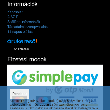
Információk
Kapcsolat
A.SZ.F.
Szállítási információk
Társadalmi szerepvállalás
14 napos elállás
Árukereső.hu
Fizetési módok
Rendben
Kedves Látogató! Sütiket (cookie) azért használunk, hogy
weboldalunkat még jobban az Ön személyes igényeire
szabhassuk. Szolgáltatásaink használatával Ön beleegyezik a