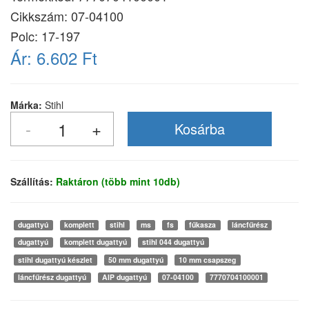
Cikkszám:
07-04100
Polc: 17-197
Ár:
6.602 Ft
Márka:
Stihl
Szállítás:
Raktáron (több mint 10db)
dugattyú
komplett
stihl
ms
fs
fűkasza
láncfűrész
dugattyú
komplett dugattyú
stihl 044 dugattyú
stihl dugattyú készlet
50 mm dugattyú
10 mm csapszeg
láncfűrész dugattyú
AIP dugattyú
07-04100
7770704100001