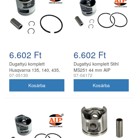
6.602 Ft
6.602 Ft
Dugattyú komplett
Dugattyú komplett Stihl
Husqvarna 135, 140, 435,
MS251 44 mm AIP
07-05130
07-04172
440 AIP 41 mm