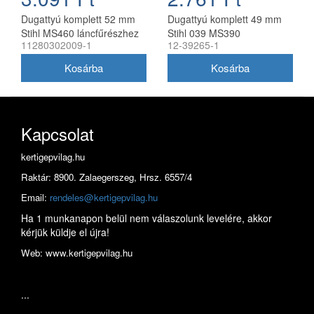
Dugattyú komplett 52 mm
Dugattyú komplett 49 mm
Stihl MS460 láncfűrészhez
Stihl 039 MS390
11280302009-1
12-39265-1
utángyártott
láncfűrészhez utángyártott
Kapcsolat
kertigepvilag.hu
Raktár: 8900. Zalaegerszeg, Hrsz. 6557/4
Email:
rendeles@kertigepvilag.hu
Ha 1 munkanapon belül nem válaszolunk levelére, akkor
kérjük küldje el újra!
Web: www.kertigepvilag.hu
...