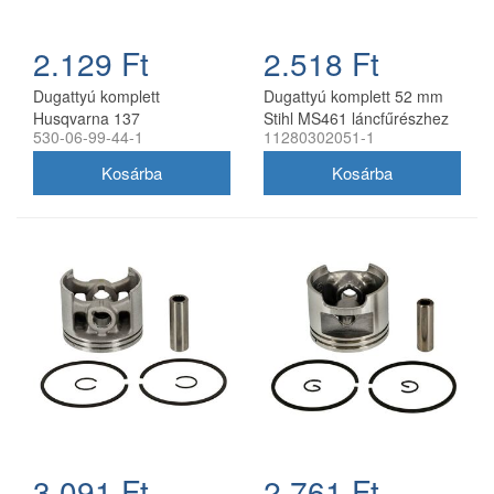
2.129 Ft
2.518 Ft
Dugattyú komplett
Dugattyú komplett 52 mm
Husqvarna 137
Stihl MS461 láncfűrészhez
530-06-99-44-1
11280302051-1
láncfűrészhez 38 mm
utángyártott
utángyártott
3.091 Ft
2.761 Ft