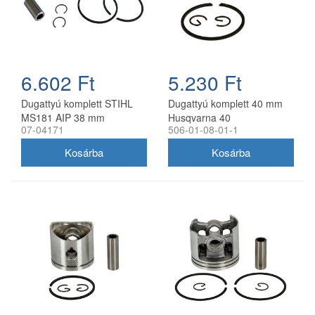
6.602 Ft
5.230 Ft
Dugattyú komplett STIHL
Dugattyú komplett 40 mm
MS181 AIP 38 mm
Husqvarna 40
07-04171
506-01-08-01-1
láncfűrészhez utángyártott