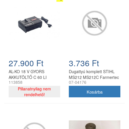
27.900 Ft
3.736 Ft
AL-KO 18 V GYORS
Dugattyú komplett STIHL
AKKUTÖLTŐ C 60 LI
MS212 MS212C Farmertec
113858
07-04176
KIFUTÓ TERMÉK
láncfűrészhez
Pillanatnyilag nem
rendelhető!