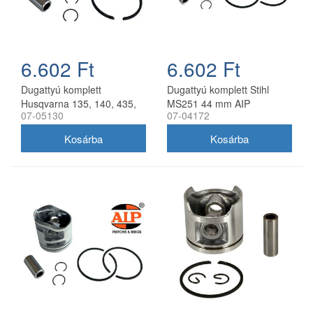
6.602 Ft
6.602 Ft
Dugattyú komplett
Dugattyú komplett Stihl
Husqvarna 135, 140, 435,
MS251 44 mm AIP
07-05130
07-04172
440 AIP 41 mm