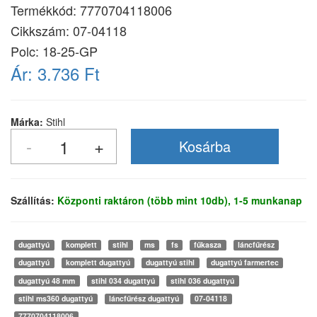
Termékkód:
7770704118006
Cikkszám:
07-04118
Polc: 18-25-GP
Ár:
3.736 Ft
Márka:
Stihl
Szállítás:
Központi raktáron (több mint 10db), 1-5 munkanap
dugattyú
komplett
stihl
ms
fs
fűkasza
láncfűrész
dugattyú
komplett dugattyú
dugattyú stihl
dugattyú farmertec
dugattyú 48 mm
stihl 034 dugattyú
stihl 036 dugattyú
stihl ms360 dugattyú
láncfűrész dugattyú
07-04118
7770704118006