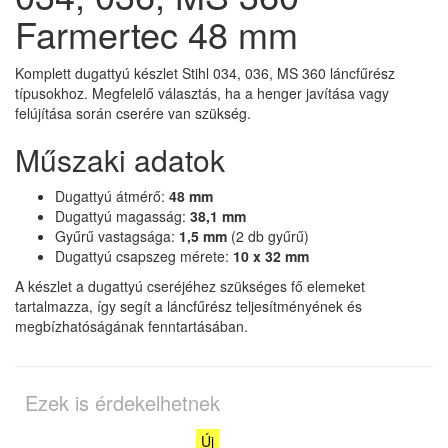
Farmertec 48 mm
Komplett dugattyú készlet Stihl 034, 036, MS 360 láncfűrész
típusokhoz. Megfelelő választás, ha a henger javítása vagy
felújítása során cserére van szükség.
Műszaki adatok
Dugattyú átmérő:
48 mm
Dugattyú magasság:
38,1 mm
Gyűrű vastagsága:
1,5 mm
(2 db gyűrű)
Dugattyú csapszeg mérete:
10 x 32 mm
A készlet a dugattyú cseréjéhez szükséges fő elemeket
tartalmazza, így segít a láncfűrész teljesítményének és
megbízhatóságának fenntartásában.
Ezek is érdekelhetnek
Új