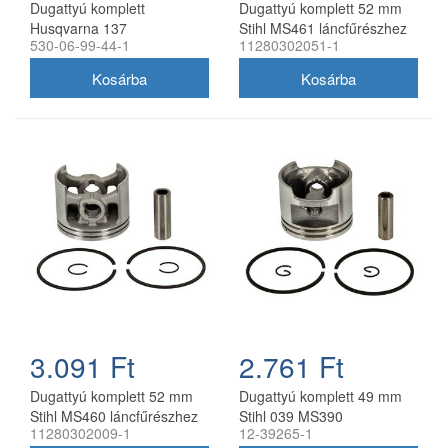
Dugattyú komplett
Dugattyú komplett 52 mm
Husqvarna 137
Stihl MS461 láncfűrészhez
530-06-99-44-1
11280302051-1
láncfűrészhez 38 mm
utángyártott
utángyártott
3.091 Ft
2.761 Ft
Dugattyú komplett 52 mm
Dugattyú komplett 49 mm
Stihl MS460 láncfűrészhez
Stihl 039 MS390
11280302009-1
12-39265-1
utángyártott
láncfűrészhez utángyártott