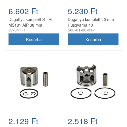
6.602 Ft
5.230 Ft
Dugattyú komplett STIHL
Dugattyú komplett 40 mm
MS181 AIP 38 mm
Husqvarna 40
07-04171
506-01-08-01-1
láncfűrészhez utángyártott
2.129 Ft
2.518 Ft