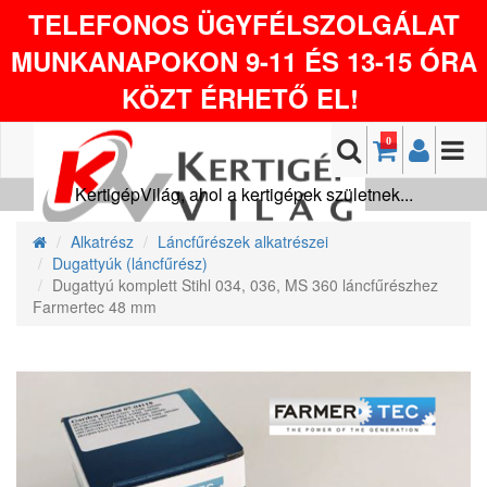
TELEFONOS ÜGYFÉLSZOLGÁLAT
MUNKANAPOKON 9-11 ÉS 13-15 ÓRA
KÖZT ÉRHETŐ EL!
0
KertigépVilág, ahol a kertigépek születnek...
Alkatrész
Láncfűrészek alkatrészei
Dugattyúk (láncfűrész)
Dugattyú komplett Stihl 034, 036, MS 360 láncfűrészhez
Farmertec 48 mm