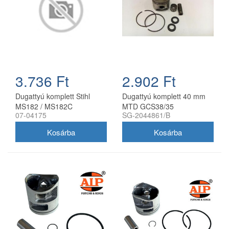
3.736 Ft
2.902 Ft
Dugattyú komplett Stihl
Dugattyú komplett 40 mm
MS182 / MS182C
MTD GCS38/35
07-04175
SG-2044861/B
láncfűrészhez Farmertec 39
láncfűrészhez
mm