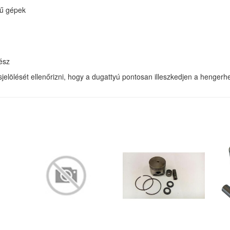
sű gépek
ész
sjelölését ellenőrizni, hogy a dugattyú pontosan illeszkedjen a hengerh