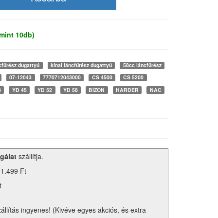
mint 10db)
cfűrész dugattyú
kínai láncfűrész dugattyú
58cc láncfűrész
07-12043
7770712043000
CS 4500
CS 5200
8
YD 45
YD 52
YD 58
BIZON
HARDER
NAC
gálat
szállítja.
 1.499 Ft
t
zállítás ingyenes! (Kivéve egyes akciós, és extra