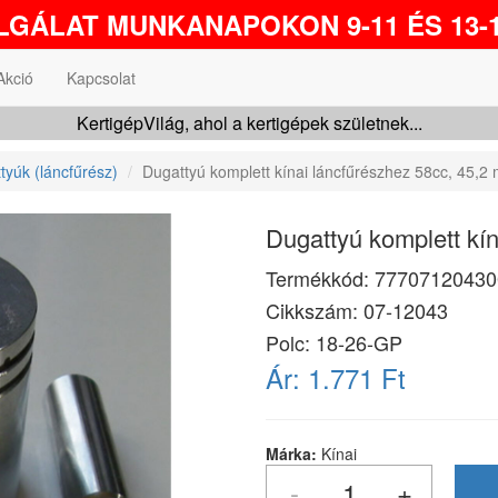
GÁLAT MUNKANAPOKON 9-11 ÉS 13-1
Akció
Kapcsolat
KertigépVilág, ahol a kertigépek születnek...
tyúk (láncfűrész)
Dugattyú komplett kínai láncfűrészhez 58cc, 45,2
Dugattyú komplett kí
Termékkód:
77707120430
Cikkszám:
07-12043
Polc: 18-26-GP
Ár:
1.771 Ft
Márka:
Kínai