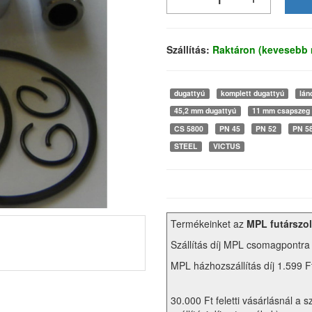
Szállítás:
Raktáron (kevesebb 
dugattyú
komplett dugattyú
lán
45,2 mm dugattyú
11 mm csapszeg
CS 5800
PN 45
PN 52
PN 5
STEEL
VICTUS
Termékeinket az
MPL futárszol
Szállítás díj MPL csomagpontra
MPL házhozszállítás díj 1.599 F
30.000 Ft feletti vásárlásnál a s