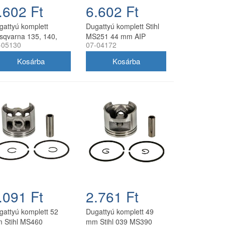
.602 Ft
6.602 Ft
gattyú komplett
Dugattyú komplett Stihl
sqvarna 135, 140,
MS251 44 mm AIP
-05130
07-04172
5, 440 AIP 41 mm
.091 Ft
2.761 Ft
gattyú komplett 52
Dugattyú komplett 49
 Stihl MS460
mm Stihl 039 MS390