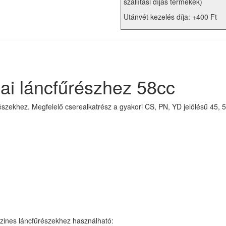
szállítási díjas termékek)
Utánvét kezelés díja: +400 Ft
nai láncfűrészhez 58cc
részekhez. Megfelelő cserealkatrész a gyakori CS, PN, YD jelölésű 45, 
nzines láncfűrészekhez használható: