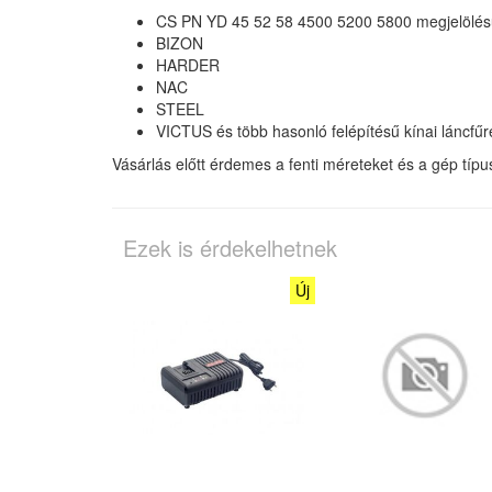
CS PN YD 45 52 58 4500 5200 5800 megjelölé
BIZON
HARDER
NAC
STEEL
VICTUS és több hasonló felépítésű kínai láncfűr
Vásárlás előtt érdemes a fenti méreteket és a gép típu
Ezek is érdekelhetnek
Új