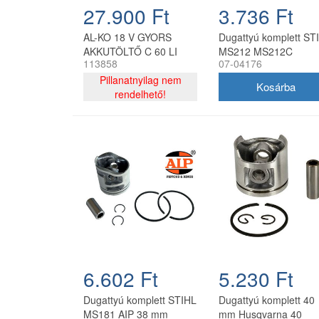
27.900 Ft
3.736 Ft
AL-KO 18 V GYORS
Dugattyú komplett ST
AKKUTÖLTŐ C 60 LI
MS212 MS212C
113858
07-04176
KIFUTÓ TERMÉK
Farmertec láncfűrész
Pillanatnyilag nem
rendelhető!
6.602 Ft
5.230 Ft
Dugattyú komplett STIHL
Dugattyú komplett 40
MS181 AIP 38 mm
mm Husqvarna 40