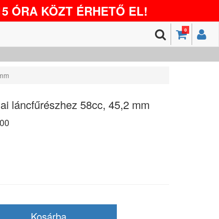
5 ÓRA KÖZT ÉRHETŐ EL!
0
 mm
nai láncfűrészhez 58cc, 45,2 mm
00