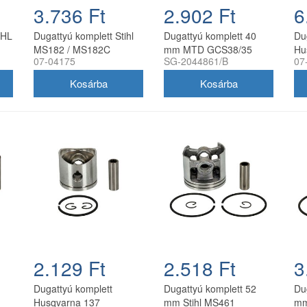
3.736 Ft
2.902 Ft
6
IHL
Dugattyú komplett Stihl
Dugattyú komplett 40
Du
MS182 / MS182C
mm MTD GCS38/35
Hu
07-04175
SG-2044861/B
07
hez
láncfűrészhez Farmertec
láncfűrészhez
43
39 mm
2.129 Ft
2.518 Ft
3
Dugattyú komplett
Dugattyú komplett 52
Du
Husqvarna 137
mm Stihl MS461
mm