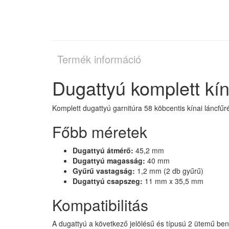
Termék információ
Dugattyú komplett kí
Komplett dugattyú garnitúra 58 köbcentis kínai láncfű
Főbb méretek
Dugattyú átmérő:
45,2 mm
Dugattyú magasság:
40 mm
Gyűrű vastagság:
1,2 mm (2 db gyűrű)
Dugattyú csapszeg:
11 mm x 35,5 mm
Kompatibilitás
A dugattyú a következő jelölésű és típusú 2 ütemű be