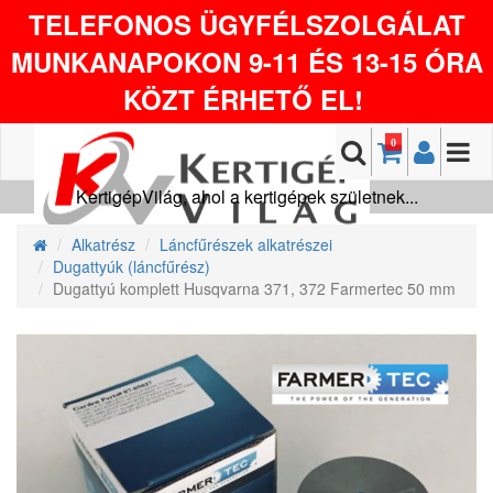
TELEFONOS ÜGYFÉLSZOLGÁLAT
MUNKANAPOKON 9-11 ÉS 13-15 ÓRA
KÖZT ÉRHETŐ EL!
0
KertigépVilág, ahol a kertigépek születnek...
Alkatrész
Láncfűrészek alkatrészei
Dugattyúk (láncfűrész)
Dugattyú komplett Husqvarna 371, 372 Farmertec 50 mm