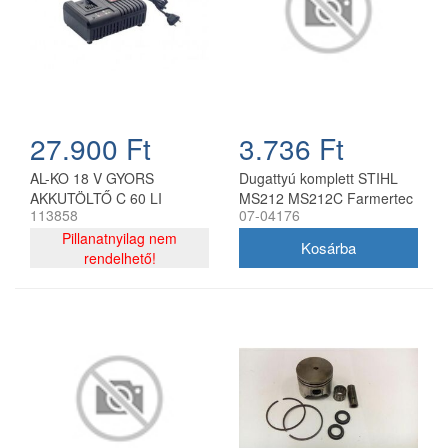
27.900 Ft
3.736 Ft
AL-KO 18 V GYORS
Dugattyú komplett STIHL
AKKUTÖLTŐ C 60 LI
MS212 MS212C Farmertec
113858
07-04176
KIFUTÓ TERMÉK
láncfűrészhez
Pillanatnyilag nem
rendelhető!