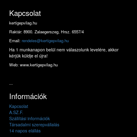
Kapcsolat
kertigepvilag.hu
Raktár: 8900. Zalaegerszeg, Hrsz. 6557/4
Email:
rendeles@kertigepvilag.hu
Ha 1 munkanapon belül nem válaszolunk levelére, akkor
kérjük küldje el újra!
Web: www.kertigepvilag.hu
...
Információk
Kapcsolat
A.SZ.F.
Szállítási információk
Társadalmi szerepvállalás
14 napos elállás