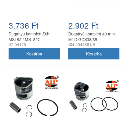
3.736 Ft
2.902 Ft
Dugattyú komplett Stihl
Dugattyú komplett 40 mm
MS182 / MS182C
MTD GCS38/35
07-04175
SG-2044861/B
láncfűrészhez Farmertec 39
láncfűrészhez
mm