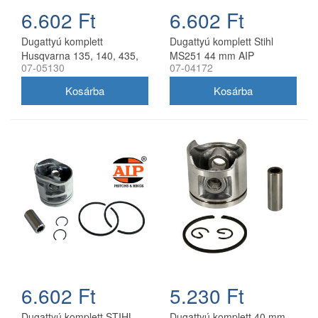
6.602 Ft
6.602 Ft
Dugattyú komplett
Dugattyú komplett Stihl
Husqvarna 135, 140, 435,
MS251 44 mm AIP
07-05130
07-04172
440 AIP 41 mm
6.602 Ft
5.230 Ft
Dugattyú komplett STIHL
Dugattyú komplett 40 mm