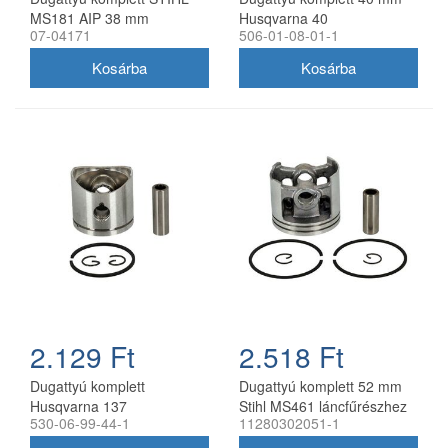
MS181 AIP 38 mm
Husqvarna 40
07-04171
506-01-08-01-1
láncfűrészhez utángyártott
2.129 Ft
2.518 Ft
Dugattyú komplett
Dugattyú komplett 52 mm
Husqvarna 137
Stihl MS461 láncfűrészhez
530-06-99-44-1
11280302051-1
láncfűrészhez 38 mm
utángyártott
utángyártott