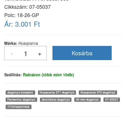
Cikkszám:
07-05037
Polc: 18-26-GP
Ár:
3.001 Ft
Márka:
Husqvarna
Szállítás:
Raktáron (több mint 10db)
dugattyú komplett
Husqvarna 371 dugattyú
Husqvarna 372 dugattyú
Farmertec dugattyú
láncfűrész dugattyú
50 mm dugattyú
07-05037
7770705037009