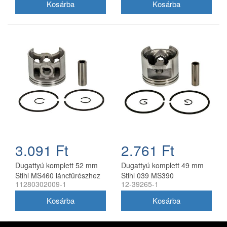
3.091 Ft
2.761 Ft
Dugattyú komplett 52 mm
Dugattyú komplett 49 mm
Stihl MS460 láncfűrészhez
Stihl 039 MS390
11280302009-1
12-39265-1
utángyártott
láncfűrészhez utángyártott