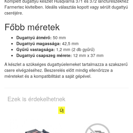
Komplett dugattyú készlet Husqvarna 371 és 372 láncfűrészekhez
Farmertec kivitelben. Ideális választás kopott vagy sérült dugattyú
cseréjére.
Főbb méretek
Dugattyú átmérő:
50 mm
Dugattyú magassága:
42,5 mm
Gyűrű vastagsága:
1,2 mm (2 db gyűrű)
Dugattyú csapszeg mérete:
12 mm x 37 mm
A készlet a szükséges dugattyúelemeket tartalmazza a szakszerű
csere elvégzéséhez. Beszerelés előtt mindig ellenőrizze a
méreteket és a kompatibilitást a saját gépével.
Ezek is érdekelhetnek
Új