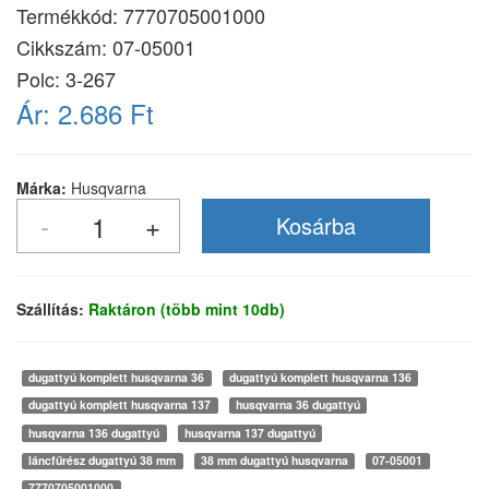
Termékkód:
7770705001000
Cikkszám:
07-05001
Polc: 3-267
Ár:
2.686 Ft
Márka:
Husqvarna
Szállítás:
Raktáron (több mint 10db)
dugattyú komplett husqvarna 36
dugattyú komplett husqvarna 136
dugattyú komplett husqvarna 137
husqvarna 36 dugattyú
husqvarna 136 dugattyú
husqvarna 137 dugattyú
láncfűrész dugattyú 38 mm
38 mm dugattyú husqvarna
07-05001
7770705001000