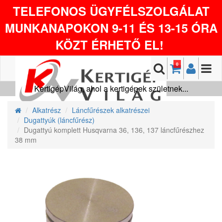
TELEFONOS ÜGYFÉLSZOLGÁLAT
MUNKANAPOKON 9-11 ÉS 13-15 ÓRA
KÖZT ÉRHETŐ EL!
0
KertigépVilág, ahol a kertigépek születnek...
Alkatrész
Láncfűrészek alkatrészei
Dugattyúk (láncfűrész)
Dugattyú komplett Husqvarna 36, 136, 137 láncfűrészhez
38 mm