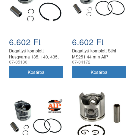
6.602 Ft
6.602 Ft
Dugattyú komplett
Dugattyú komplett Stihl
Husqvarna 135, 140, 435,
MS251 44 mm AIP
07-05130
07-04172
440 AIP 41 mm