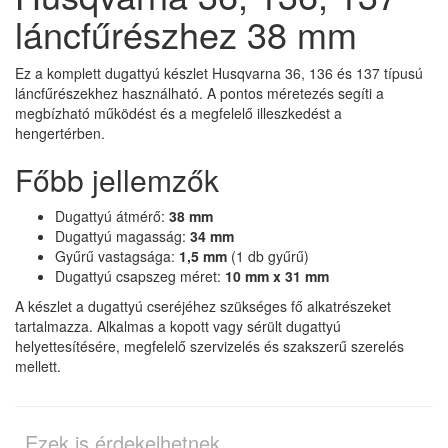
láncfűrészhez 38 mm
Ez a komplett dugattyú készlet Husqvarna 36, 136 és 137 típusú
láncfűrészekhez használható. A pontos méretezés segíti a
megbízható működést és a megfelelő illeszkedést a
hengertérben.
Főbb jellemzők
Dugattyú átmérő:
38 mm
Dugattyú magasság:
34 mm
Gyűrű vastagsága:
1,5 mm
(1 db gyűrű)
Dugattyú csapszeg méret:
10 mm x 31 mm
A készlet a dugattyú cseréjéhez szükséges fő alkatrészeket
tartalmazza. Alkalmas a kopott vagy sérült dugattyú
helyettesítésére, megfelelő szervizelés és szakszerű szerelés
mellett.
Ezek is érdekelhetnek