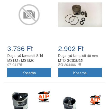
3.736 Ft
2.902 Ft
Dugattyú komplett Stihl
Dugattyú komplett 40 mm
MS182 / MS182C
MTD GCS38/35
07-04175
SG-2044861/B
láncfűrészhez Farmertec 39
láncfűrészhez
mm