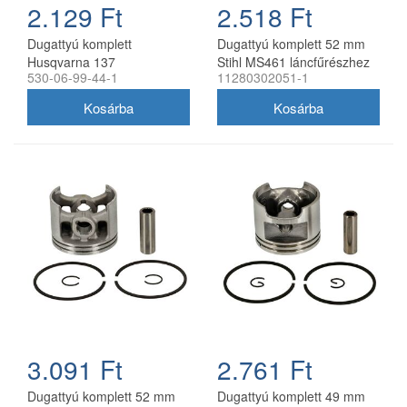
2.129 Ft
2.518 Ft
Dugattyú komplett
Dugattyú komplett 52 mm
Husqvarna 137
Stihl MS461 láncfűrészhez
530-06-99-44-1
11280302051-1
láncfűrészhez 38 mm
utángyártott
utángyártott
3.091 Ft
2.761 Ft
Dugattyú komplett 52 mm
Dugattyú komplett 49 mm