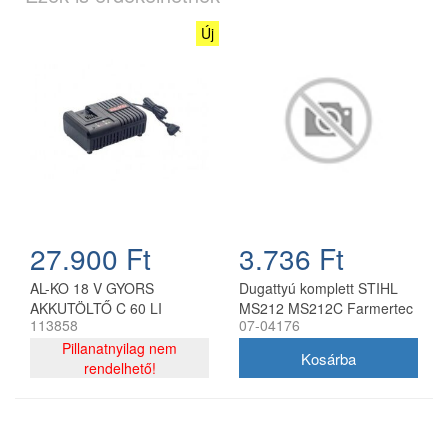
Új
27.900 Ft
3.736 Ft
AL-KO 18 V GYORS
Dugattyú komplett STIHL
AKKUTÖLTŐ C 60 LI
MS212 MS212C Farmertec
113858
07-04176
KIFUTÓ TERMÉK
láncfűrészhez
Pillanatnyilag nem
rendelhető!