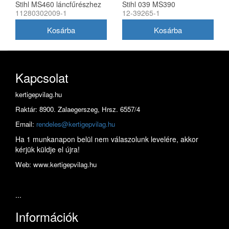
Stihl MS460 láncfűrészhez
Stihl 039 MS390
11280302009-1
12-39265-1
utángyártott
láncfűrészhez utángyártott
Kapcsolat
kertigepvilag.hu
Raktár: 8900. Zalaegerszeg, Hrsz. 6557/4
Email:
rendeles@kertigepvilag.hu
Ha 1 munkanapon belül nem válaszolunk levelére, akkor
kérjük küldje el újra!
Web: www.kertigepvilag.hu
...
Információk