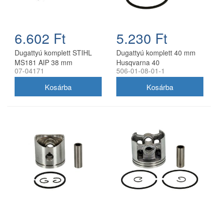
6.602 Ft
5.230 Ft
Dugattyú komplett STIHL
Dugattyú komplett 40 mm
MS181 AIP 38 mm
Husqvarna 40
07-04171
506-01-08-01-1
láncfűrészhez utángyártott