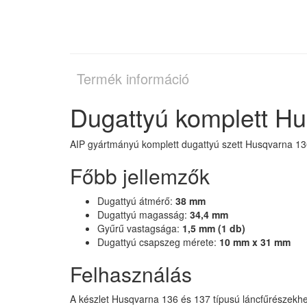
Termék információ
Dugattyú komplett H
AIP gyártmányú komplett dugattyú szett Husqvarna 136 
Főbb jellemzők
Dugattyú átmérő:
38 mm
Dugattyú magasság:
34,4 mm
Gyűrű vastagsága:
1,5 mm (1 db)
Dugattyú csapszeg mérete:
10 mm x 31 mm
Felhasználás
A készlet Husqvarna 136 és 137 típusú láncfűrészekhe