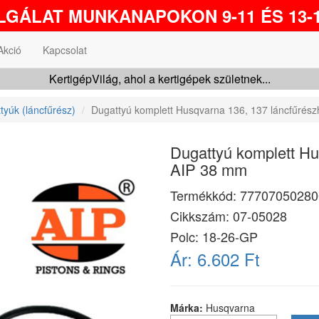
GÁLAT MUNKANAPOKON 9-11 ÉS 13-1
Akció
Kapcsolat
KertigépVilág, ahol a kertigépek születnek...
tyúk (láncfűrész)
Dugattyú komplett Husqvarna 136, 137 láncfűrés
Dugattyú komplett Hu
AIP 38 mm
Termékkód:
77707050280
Cikkszám:
07-05028
Polc: 18-26-GP
Ár:
6.602 Ft
Márka:
Husqvarna