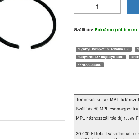
Szállítás:
Raktáron (több mint
dugattyú komplett husqvarna 136
d
husqvarna 137 dugattyú szett
láncf
7770705028007
Termékeinket az
MPL futárszol
Szállítás díj MPL csomagpontra
MPL házhozszállítás díj 1.599 F
30.000 Ft feletti vásárlásnál a s