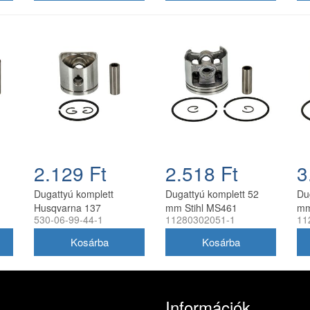
2.129 Ft
2.518 Ft
3
Dugattyú komplett
Dugattyú komplett 52
Du
Husqvarna 137
mm Stihl MS461
mm
530-06-99-44-1
11280302051-1
11
láncfűrészhez 38 mm
láncfűrészhez
lá
utángyártott
utángyártott
utá
Információk