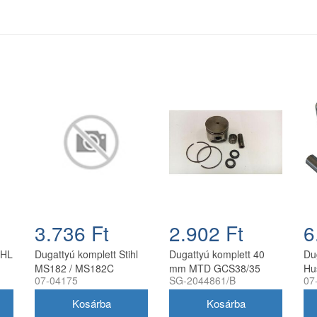
3.736 Ft
2.902 Ft
6
IHL
Dugattyú komplett Stihl
Dugattyú komplett 40
Du
MS182 / MS182C
mm MTD GCS38/35
Hu
07-04175
SG-2044861/B
07
hez
láncfűrészhez Farmertec
láncfűrészhez
43
39 mm