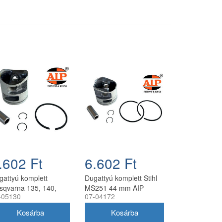
.602 Ft
6.602 Ft
gattyú komplett
Dugattyú komplett Stihl
sqvarna 135, 140,
MS251 44 mm AIP
-05130
07-04172
5, 440 AIP 41 mm