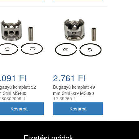
.091 Ft
2.761 Ft
gattyú komplett 52
Dugattyú komplett 49
 Stihl MS460
mm Stihl 039 MS390
280302009-1
12-39265-1
ncfűrészhez
láncfűrészhez
ngyártott
utángyártott
Fizetési módok