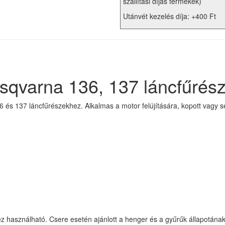
szállítási díjas termékek)
Utánvét kezelés díja: +400 Ft
usqvarna 136, 137 láncfűré
és 137 láncfűrészekhez. Alkalmas a motor felújítására, kopott vagy sér
z használható. Csere esetén ajánlott a henger és a gyűrűk állapotának