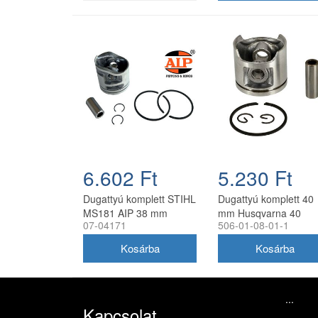
6.602 Ft
5.230 Ft
Dugattyú komplett STIHL
Dugattyú komplett 40
MS181 AIP 38 mm
mm Husqvarna 40
07-04171
506-01-08-01-1
láncfűrészhez
utángyártott
...
Kapcsolat