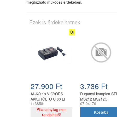
megbízható működés érdekében.
Ezek is érdekelhetnek
Új
27.900 Ft
3.736 Ft
AL-KO 18 V GYORS
Dugattyú komplett ST
AKKUTÖLTŐ C 60 LI
MS212 MS212C
113858
07-04176
KIFUTÓ TERMÉK
Farmertec láncfűrész
Pillanatnyilag nem
rendelhető!