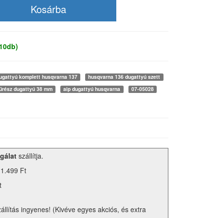
 10db)
ugattyú komplett husqvarna 137
husqvarna 136 dugattyú szett
űrész dugattyú 38 mm
aip dugattyú husqvarna
07-05028
gálat
szállítja.
 1.499 Ft
t
zállítás ingyenes! (Kivéve egyes akciós, és extra