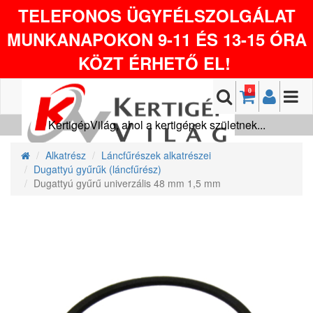
TELEFONOS ÜGYFÉLSZOLGÁLAT
MUNKANAPOKON 9-11 ÉS 13-15 ÓRA
KÖZT ÉRHETŐ EL!
0
KertigépVilág, ahol a kertigépek születnek...
Alkatrész
Láncfűrészek alkatrészei
Dugattyú gyűrűk (láncfűrész)
Dugattyú gyűrű univerzális 48 mm 1,5 mm