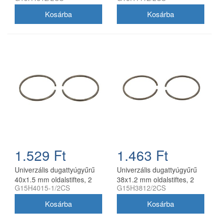
1.529 Ft
1.463 Ft
Univerzális dugattyúgyűrű
Univerzális dugattyúgyűrű
40x1.5 mm oldalstiftes, 2
38x1.2 mm oldalstiftes, 2
G15H4015-1/2CS
G15H3812/2CS
db/csomag, utángyártott
db/csomag, utángyártott