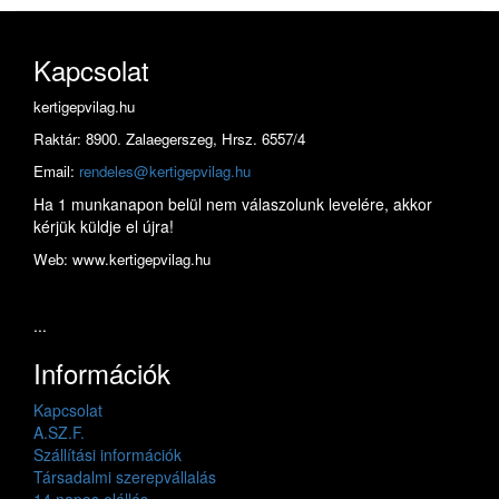
Kapcsolat
kertigepvilag.hu
Raktár: 8900. Zalaegerszeg, Hrsz. 6557/4
Email:
rendeles@kertigepvilag.hu
Ha 1 munkanapon belül nem válaszolunk levelére, akkor
kérjük küldje el újra!
Web: www.kertigepvilag.hu
...
Információk
Kapcsolat
A.SZ.F.
Szállítási információk
Társadalmi szerepvállalás
14 napos elállás