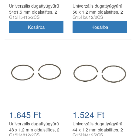
Univerzális dugattyúgyűrű
Univerzális dugattyúgyűrű
54x1.5 mm oldalstiftes, 2
50 x 1,2 mm oldalstiftes, 2
G15H5415/2CS
G15H5012/2CS
db/csomag, utángyártott
db/csomag utángyártott
1.645 Ft
1.524 Ft
Univerzális dugattyúgyűrű
Univerzális dugattyúgyűrű
48 x 1.2 mm oldalstiftes, 2
44 x 1,2 mm oldalstiftes, 2
G15H4812/2CS
G15H4412/2CS
db/csomag, utángyártott
db/csomag utángyártott