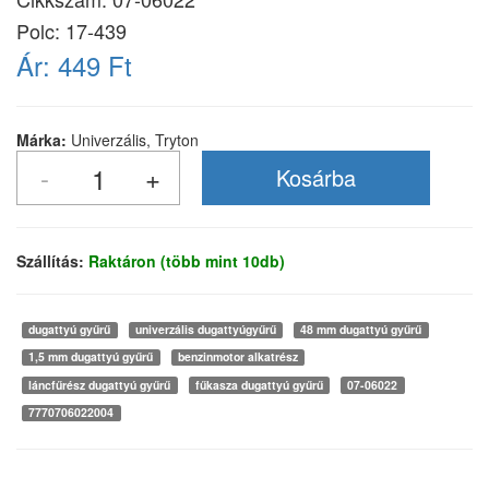
Polc: 17-439
Ár:
449 Ft
Márka:
Univerzális, Tryton
Szállítás:
Raktáron (több mint 10db)
dugattyú gyűrű
univerzális dugattyúgyűrű
48 mm dugattyú gyűrű
1,5 mm dugattyú gyűrű
benzinmotor alkatrész
láncfűrész dugattyú gyűrű
fűkasza dugattyú gyűrű
07-06022
7770706022004