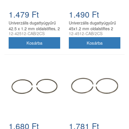
1.479 Ft
1.490 Ft
Univerzális dugattyúgyűrű
Univerzális dugattyúgyűrű
42.5 x 1.2 mm oldalstiftes, 2
45x1.2 mm oldalstiftes 2
12-42512-CAB/2CS
12-4512-CAB/2CS
db/csomag, utángyártott
db/csomag utángyártott
1.680 Ft
1.781 Ft