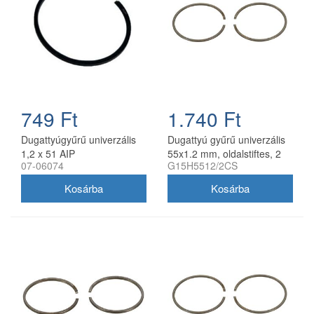
749 Ft
1.740 Ft
Dugattyúgyűrű univerzális
Dugattyú gyűrű univerzális
1,2 x 51 AIP
55x1.2 mm, oldalstiftes, 2
07-06074
G15H5512/2CS
db/csomag utángyártott