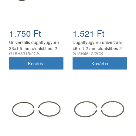
1.750 Ft
1.521 Ft
Univerzális dugattyúgyűrű
Dugattyúgyűrű univerzális
33x1.5 mm oldalstiftes, 2
46 x 1.2 mm oldalstiftes 2
G15H3315/2CS
G15H4612/2CS
db/csomag, utángyártott
db/csomag utángyártott