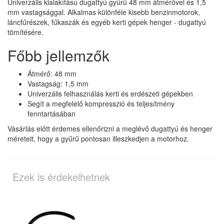
Univerzális kialakítású dugattyú gyűrű 48 mm átmérővel és 1,5
mm vastagsággal. Alkalmas különféle kisebb benzinmotorok,
láncfűrészek, fűkaszák és egyéb kerti gépek henger - dugattyú
tömítésére.
Főbb jellemzők
Átmérő: 48 mm
Vastagság: 1,5 mm
Univerzális felhasználás kerti és erdészeti gépekben
Segít a megfelelő kompresszió és teljesítmény
fenntartásában
Vásárlás előtt érdemes ellenőrizni a meglévő dugattyú és henger
méreteit, hogy a gyűrű pontosan illeszkedjen a motorhoz.
Ezek is érdekelhetnek