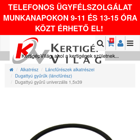
TELEFONOS ÜGYFÉLSZOLGÁLAT
MUNKANAPOKON 9-11 ÉS 13-15 ÓRA
KÖZT ÉRHETŐ EL!
0
KertigépVilág, ahol a kertigépek születnek...
Alkatrész
Láncfűrészek alkatrészei
Dugattyú gyűrűk (láncfűrész)
Dugattyú gyűrű univerzális 1,5x39