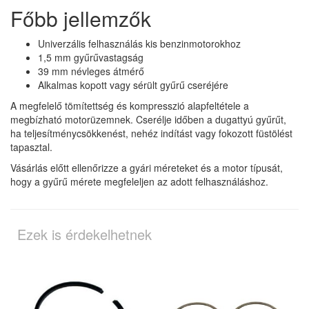
Főbb jellemzők
Univerzális felhasználás kis benzinmotorokhoz
1,5 mm gyűrűvastagság
39 mm névleges átmérő
Alkalmas kopott vagy sérült gyűrű cseréjére
A megfelelő tömítettség és kompresszió alapfeltétele a
megbízható motorüzemnek. Cserélje időben a dugattyú gyűrűt,
ha teljesítménycsökkenést, nehéz indítást vagy fokozott füstölést
tapasztal.
Vásárlás előtt ellenőrizze a gyári méreteket és a motor típusát,
hogy a gyűrű mérete megfeleljen az adott felhasználáshoz.
Ezek is érdekelhetnek