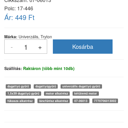
Polc: 17-446
Ár:
449 Ft
Márka:
Univerzális, Tryton
Szállítás:
Raktáron (több mint 10db)
dugattyú gyűrű
dugattyúgyűrű
univerzális dugattyú gyűrű
1,5x39 dugattyú gyűrű
motor alkatrész
kétütemű motor
fűkasza alkatrész
láncfűrész alkatrész
07-06013
7770706013002