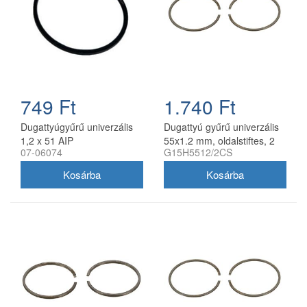
749 Ft
1.740 Ft
Dugattyúgyűrű univerzális
Dugattyú gyűrű univerzális
1,2 x 51 AIP
55x1.2 mm, oldalstiftes, 2
07-06074
G15H5512/2CS
db/csomag utángyártott