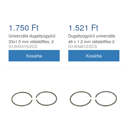
1.750 Ft
1.521 Ft
Univerzális dugattyúgyűrű
Dugattyúgyűrű univerzális
33x1.5 mm oldalstiftes, 2
46 x 1.2 mm oldalstiftes 2
G15H3315/2CS
G15H4612/2CS
db/csomag, utángyártott
db/csomag utángyártott