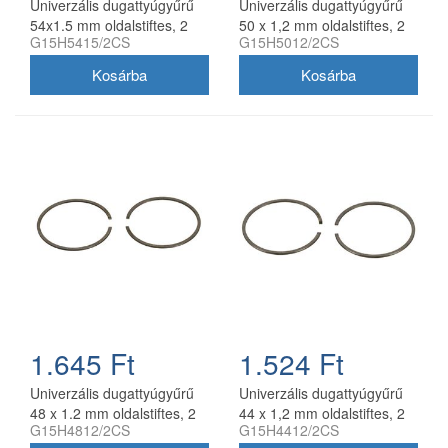
Univerzális dugattyúgyűrű
Univerzális dugattyúgyűrű
54x1.5 mm oldalstiftes, 2
50 x 1,2 mm oldalstiftes, 2
G15H5415/2CS
G15H5012/2CS
db/csomag, utángyártott
db/csomag utángyártott
1.645 Ft
1.524 Ft
Univerzális dugattyúgyűrű
Univerzális dugattyúgyűrű
48 x 1.2 mm oldalstiftes, 2
44 x 1,2 mm oldalstiftes, 2
G15H4812/2CS
G15H4412/2CS
db/csomag, utángyártott
db/csomag utángyártott