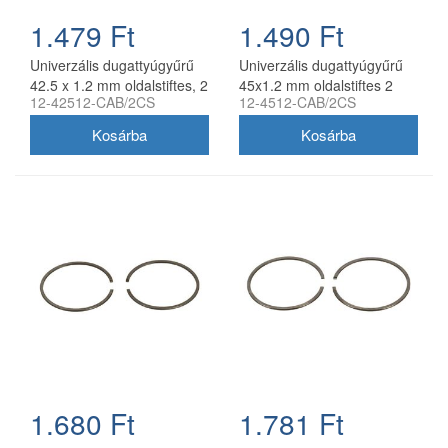
1.479 Ft
1.490 Ft
Univerzális dugattyúgyűrű
Univerzális dugattyúgyűrű
42.5 x 1.2 mm oldalstiftes, 2
45x1.2 mm oldalstiftes 2
12-42512-CAB/2CS
12-4512-CAB/2CS
db/csomag, utángyártott
db/csomag utángyártott
1.680 Ft
1.781 Ft