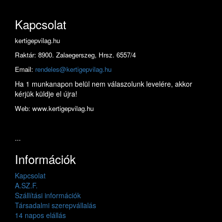
Kapcsolat
kertigepvilag.hu
Raktár: 8900. Zalaegerszeg, Hrsz. 6557/4
Email:
rendeles@kertigepvilag.hu
Ha 1 munkanapon belül nem válaszolunk levelére, akkor
kérjük küldje el újra!
Web: www.kertigepvilag.hu
...
Információk
Kapcsolat
A.SZ.F.
Szállítási információk
Társadalmi szerepvállalás
14 napos elállás