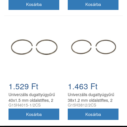
1.529 Ft
1.463 Ft
Univerzális dugattyúgyűrű
Univerzális dugattyúgyűrű
40x1.5 mm oldalstiftes, 2
38x1.2 mm oldalstiftes, 2
G15H4015-1/2CS
G15H3812/2CS
db/csomag, utángyártott
db/csomag, utángyártott