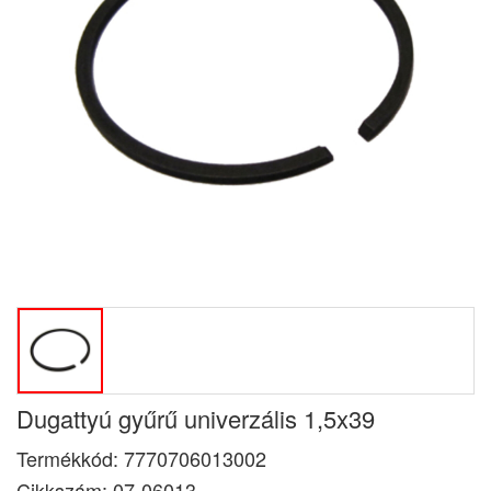
Dugattyú gyűrű univerzális 1,5x39
Termékkód:
7770706013002
Cikkszám:
07-06013