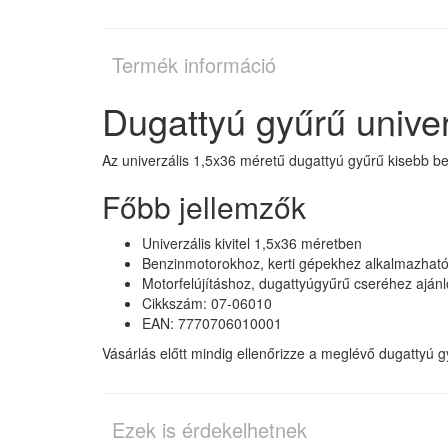
Termék információ
Dugattyú gyűrű unive
Az univerzális 1,5x36 méretű dugattyú gyűrű kisebb b
Főbb jellemzők
Univerzális kivitel 1,5x36 méretben
Benzinmotorokhoz, kerti gépekhez alkalmazhat
Motorfelújításhoz, dugattyúgyűrű cseréhez ajánl
Cikkszám: 07-06010
EAN: 7770706010001
Vásárlás előtt mindig ellenőrizze a meglévő dugattyú gy
Ezek is érdekelhetnek