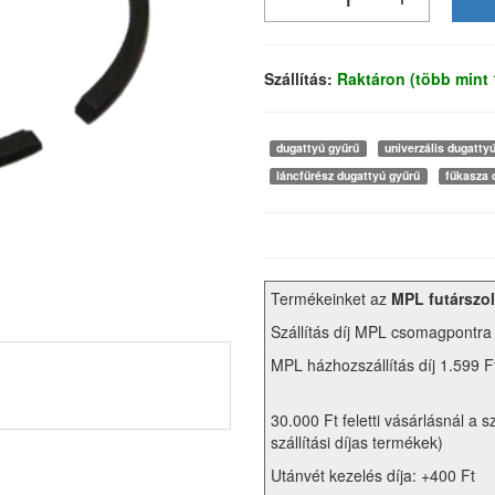
Szállítás:
Raktáron (több mint
dugattyú gyűrű
univerzális dugatty
láncfűrész dugattyú gyűrű
fűkasza 
Termékeinket az
MPL futárszol
Szállítás díj MPL csomagpontra
MPL házhozszállítás díj 1.599 F
30.000 Ft feletti vásárlásnál a s
szállítási díjas termékek)
Utánvét kezelés díja: +400 Ft