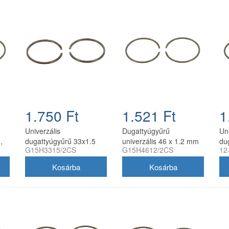
1.750 Ft
1.521 Ft
1
Univerzális
Dugattyúgyűrű
Uni
,
dugattyúgyűrű 33x1.5
univerzális 46 x 1.2 mm
du
G15H3315/2CS
G15H4612/2CS
12
mag
mm oldalstiftes, 2
oldalstiftes 2 db/csomag
mm 
db/csomag, utángyártott
utángyártott
db