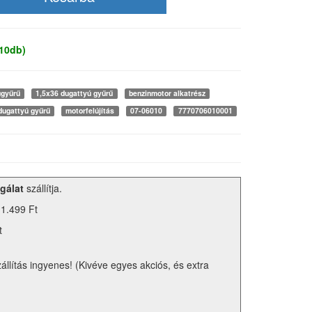
 10db)
úgyűrű
1,5x36 dugattyú gyűrű
benzinmotor alkatrész
dugattyú gyűrű
motorfelújítás
07-06010
7770706010001
gálat
szállítja.
 1.499 Ft
t
zállítás ingyenes! (Kivéve egyes akciós, és extra