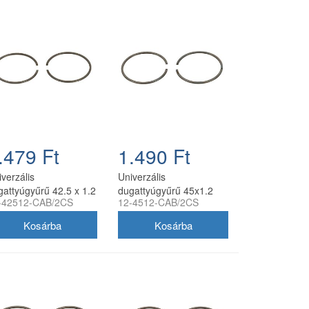
.479 Ft
1.490 Ft
verzális
Univerzális
gattyúgyűrű 42.5 x 1.2
dugattyúgyűrű 45x1.2
-42512-CAB/2CS
12-4512-CAB/2CS
oldalstiftes, 2
mm oldalstiftes 2
/csomag, utángyártott
db/csomag utángyártott