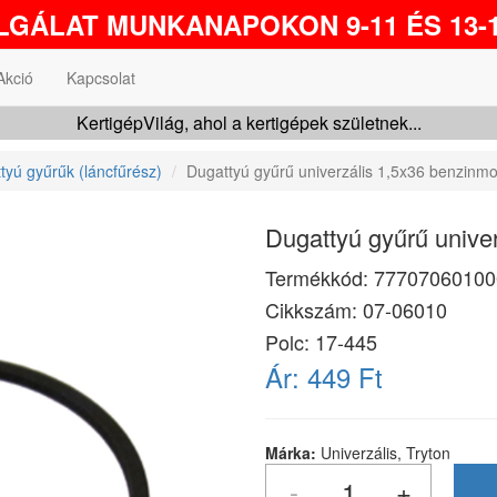
GÁLAT MUNKANAPOKON 9-11 ÉS 13-1
Akció
Kapcsolat
KertigépVilág, ahol a kertigépek születnek...
tyú gyűrűk (láncfűrész)
Dugattyú gyűrű univerzális 1,5x36 benzinm
Dugattyú gyűrű unive
Termékkód:
77707060100
Cikkszám:
07-06010
Polc: 17-445
Ár:
449 Ft
Márka:
Univerzális, Tryton