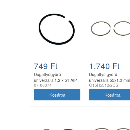
749 Ft
1.740 Ft
Dugattyúgyűrű
Dugattyú gyűrű
univerzális 1,2 x 51 AIP
univerzális 55x1.2 mm
07-06074
G15H5512/2CS
oldalstiftes, 2 db/cso
utángyártott