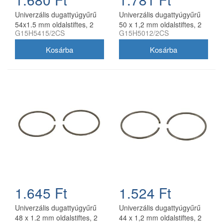
Univerzális dugattyúgyűrű
Univerzális dugattyúgyűrű
54x1.5 mm oldalstiftes, 2
50 x 1,2 mm oldalstiftes, 2
G15H5415/2CS
G15H5012/2CS
db/csomag, utángyártott
db/csomag utángyártott
1.645 Ft
1.524 Ft
Univerzális dugattyúgyűrű
Univerzális dugattyúgyűrű
48 x 1.2 mm oldalstiftes, 2
44 x 1,2 mm oldalstiftes, 2