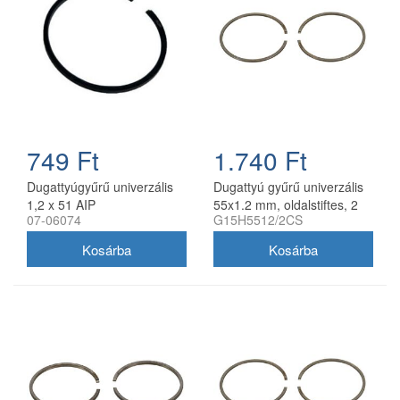
749 Ft
1.740 Ft
Dugattyúgyűrű univerzális
Dugattyú gyűrű univerzális
1,2 x 51 AIP
55x1.2 mm, oldalstiftes, 2
07-06074
G15H5512/2CS
db/csomag utángyártott