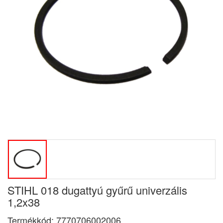
STIHL 018 dugattyú gyűrű univerzális
1,2x38
Termékkód:
7770706002006