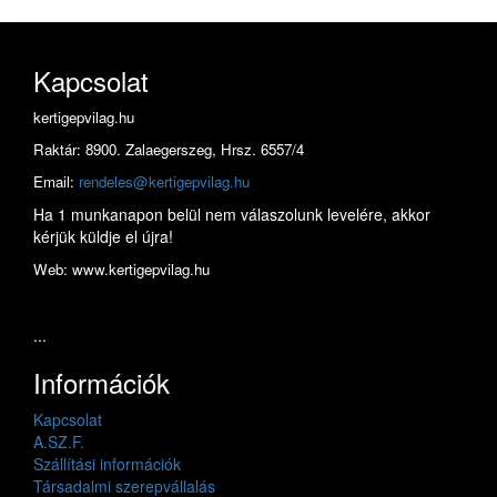
Kapcsolat
kertigepvilag.hu
Raktár: 8900. Zalaegerszeg, Hrsz. 6557/4
Email:
rendeles@kertigepvilag.hu
Ha 1 munkanapon belül nem válaszolunk levelére, akkor
kérjük küldje el újra!
Web: www.kertigepvilag.hu
...
Információk
Kapcsolat
A.SZ.F.
Szállítási információk
Társadalmi szerepvállalás