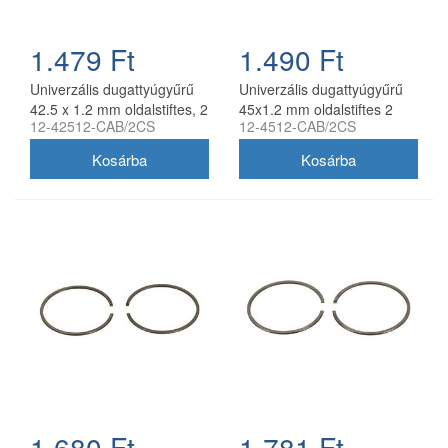
1.479 Ft
1.490 Ft
Univerzális dugattyúgyűrű
Univerzális dugattyúgyűrű
42.5 x 1.2 mm oldalstiftes, 2
45x1.2 mm oldalstiftes 2
12-42512-CAB/2CS
12-4512-CAB/2CS
db/csomag, utángyártott
db/csomag utángyártott
1.680 Ft
1.781 Ft