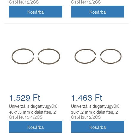
G15H4812/2CS
G15H4412/2CS
db/csomag, utángyártott
db/csomag utángyártott
1.529 Ft
1.463 Ft
Univerzális dugattyúgyűrű
Univerzális dugattyúgyűrű
40x1.5 mm oldalstiftes, 2
38x1.2 mm oldalstiftes, 2
G15H4015-1/2CS
G15H3812/2CS
db/csomag, utángyártott
db/csomag, utángyártott