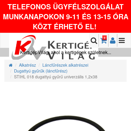
TELEFONOS ÜGYFÉLSZOLGÁLAT
MUNKANAPOKON 9-11 ÉS 13-15 ÓRA
KÖZT ÉRHETŐ EL!
0
KertigépVilág, ahol a kertigépek születnek...
Alkatrész
Láncfűrészek alkatrészei
Dugattyú gyűrűk (láncfűrész)
STIHL 018 dugattyú gyűrű univerzális 1,2x38