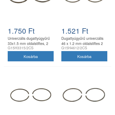
1.750 Ft
1.521 Ft
Univerzális dugattyúgyűrű
Dugattyúgyűrű univerzális
33x1.5 mm oldalstiftes, 2
46 x 1.2 mm oldalstiftes 2
G15H3315/2CS
G15H4612/2CS
db/csomag, utángyártott
db/csomag utángyártott