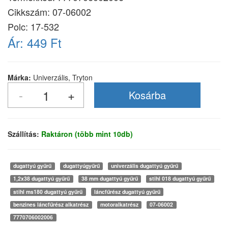
Cikkszám:
07-06002
Polc: 17-532
Ár:
449 Ft
Márka:
Univerzális, Tryton
Szállítás:
Raktáron (több mint 10db)
dugattyú gyűrű
dugattyúgyűrű
univerzális dugattyú gyűrű
1,2x38 dugattyú gyűrű
38 mm dugattyú gyűrű
stihl 018 dugattyú gyűrű
stihl ms180 dugattyú gyűrű
láncfűrész dugattyú gyűrű
benzines láncfűrész alkatrész
motoralkatrész
07-06002
7770706002006