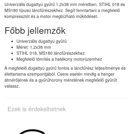
Univerzális dugattyú gyűrű 1,2x38 mm méretben, STIHL 018 és
MS180 típusú láncfűrészekhez. Segít fenntartani a megfelelő
kompressziót és a motor megbízható működését.
Főbb jellemzők
Univerzális dugattyú gyűrű
Méret: 1,2x38 mm
STIHL 018, MS180 láncfűrészekhez
Megfelelő tömítés a hatékony motorüzemhez
A megfelelő dugattyú gyűrű fontos a láncfűrész teljesítménye és
élettartama szempontjából. Csere esetén mindig a henger
átmérőjének és a gyűrűhorony méretének megfelelő gyűrűt
válassz.
Ezek is érdekelhetnek