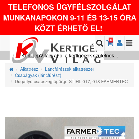
TELEFONOS ÜGYFÉLSZOLGÁLAT
MUNKANAPOKON 9-11 ÉS 13-15 ÓRA
KÖZT ÉRHETŐ EL!
0
KertigépVilág, ahol a kertigépek születnek...
Alkatrész
Láncfűrészek alkatrészei
Csapágyak (láncfűrész)
Dugattyú csapszegtűgörgő STIHL 017, 018 FARMERTEC