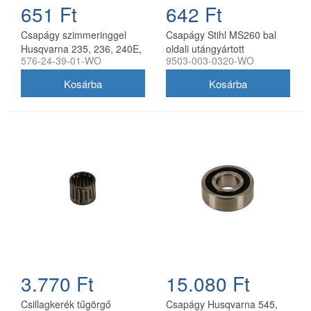
651 Ft
642 Ft
Csapágy szimmeringgel
Csapágy Stihl MS260 bal
Husqvarna 235, 236, 240E,
oldali utángyártott
576-24-39-01-WO
9503-003-0320-WO
CS340, CS380
3.770 Ft
15.080 Ft
Csillagkerék tűgörgő
Csapágy Husqvarna 545,