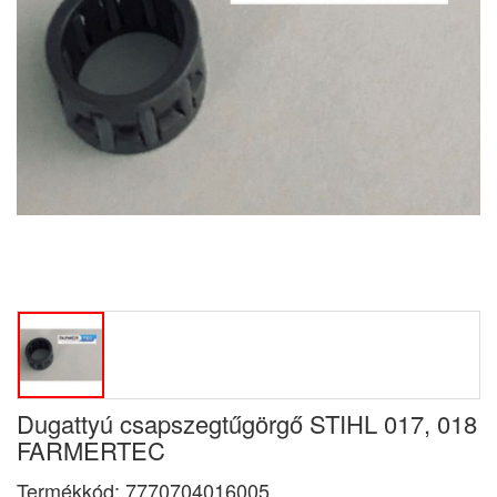
Dugattyú csapszegtűgörgő STIHL 017, 018
FARMERTEC
Termékkód:
7770704016005