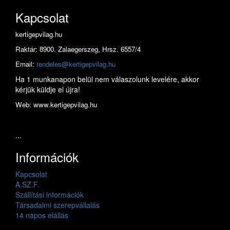
Kapcsolat
kertigepvilag.hu
Raktár: 8900. Zalaegerszeg, Hrsz. 6557/4
Email:
rendeles@kertigepvilag.hu
Ha 1 munkanapon belül nem válaszolunk levelére, akkor
kérjük küldje el újra!
Web: www.kertigepvilag.hu
...
Információk
Kapcsolat
A.SZ.F.
Szállítási információk
Társadalmi szerepvállalás
14 napos elállás