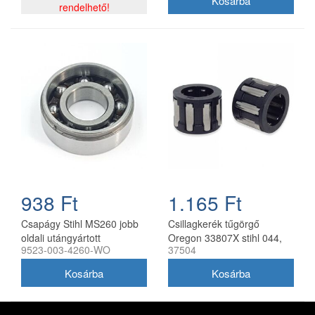
rendelhető!
938 Ft
1.165 Ft
Csapágy Stihl MS260 jobb
Csillagkerék tűgörgő
oldali utángyártott
Oregon 33807X stihl 044,
9523-003-4260-WO
37504
046, ms361, 362