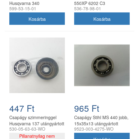
Husqvarna 340
550XP 6202 C3
599-53-15-01
536-78-98-01
447 Ft
965 Ft
Csapágy szimmeringgel
Csapágy Stihl MS 440 jobb,
Husqvarna 137 utángyártott
15x35x13 utángyártott
530-05-63-63-WO
9523-003-4275-WO
Pillanatnyilag nem