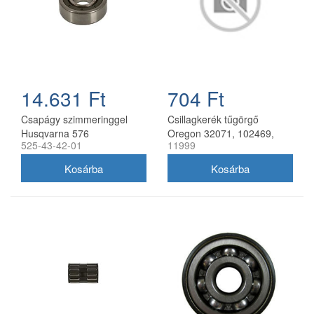
14.631 Ft
704 Ft
Csapágy szimmeringgel
Csillagkerék tűgörgő
Husqvarna 576
Oregon 32071, 102469,
525-43-42-01
11999
láncfűrészhez 35x14,5x12
32057,
mm