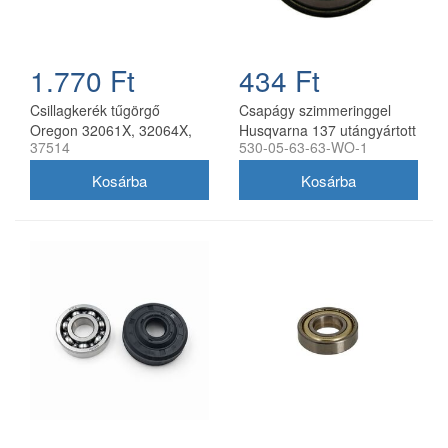
1.770 Ft
434 Ft
Csillagkerék tűgörgő
Csapágy szimmeringgel
Oregon 32061X, 32064X,
Husqvarna 137 utángyártott
37514
530-05-63-63-WO-1
509604X,