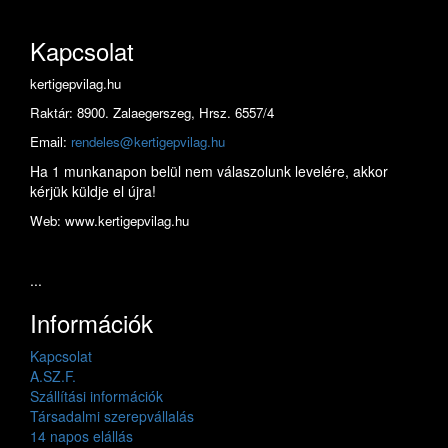
Kapcsolat
kertigepvilag.hu
Raktár: 8900. Zalaegerszeg, Hrsz. 6557/4
Email:
rendeles@kertigepvilag.hu
Ha 1 munkanapon belül nem válaszolunk levelére, akkor
kérjük küldje el újra!
Web: www.kertigepvilag.hu
...
Információk
Kapcsolat
A.SZ.F.
Szállítási információk
Társadalmi szerepvállalás
14 napos elállás