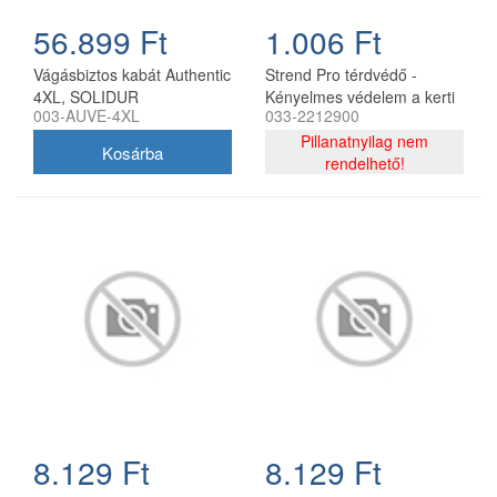
56.899 Ft
1.006 Ft
Vágásbiztos kabát Authentic
Strend Pro térdvédő -
4XL, SOLIDUR
Kényelmes védelem a kerti
003-AUVE-4XL
033-2212900
munkákhoz A Strend Pro
térdvédő ideális megoldás a
Pillanatnyilag nem
kényelmes és védő kerti
rendelhető!
munkához.Kiváló minőségű
habszivacs anyagból
készült, amely hosszú ideig
tartó térdelés közben is
kényelmet biztosít.Könnyű,
szakadásálló és vízálló, így
ideális segítője a
kertészkedésnek vagy más
földmunkáknak.Akár, hogy
nem kell a térdeléshez
Tulajdonságok: Méretek:35
x 30 x 3 cm - bőséges
felületet biztosít a
8.129 Ft
8.129 Ft
kényelmes térdeléshez.
Anyag:Hab, szakadás- és