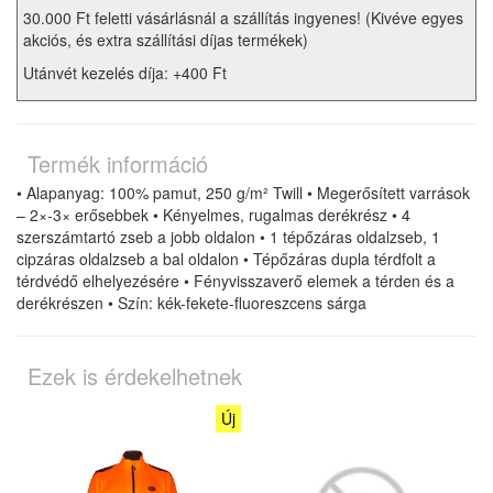
30.000 Ft feletti vásárlásnál a szállítás ingyenes! (Kivéve egyes
akciós, és extra szállítási díjas termékek)
Utánvét kezelés díja: +400 Ft
Termék információ
• Alapanyag: 100% pamut, 250 g/m² Twill • Megerősített varrások
– 2×-3× erősebbek • Kényelmes, rugalmas derékrész • 4
szerszámtartó zseb a jobb oldalon • 1 tépőzáras oldalzseb, 1
cipzáras oldalzseb a bal oldalon • Tépőzáras dupla térdfolt a
térdvédő elhelyezésére • Fényvisszaverő elemek a térden és a
derékrészen • Szín: kék-fekete-fluoreszcens sárga
Ezek is érdekelhetnek
Új