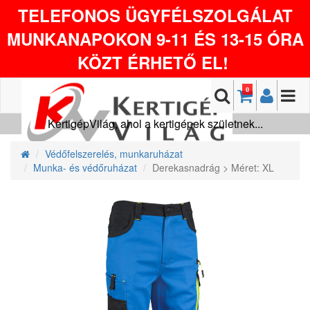
TELEFONOS ÜGYFÉLSZOLGÁLAT
MUNKANAPOKON 9-11 ÉS 13-15 ÓRA
KÖZT ÉRHETŐ EL!
0
KertigépVilág, ahol a kertigépek születnek...
Védőfelszerelés, munkaruházat
Munka- és védőruházat
Derekasnadrág > Méret: XL