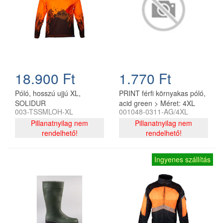
18.900 Ft
1.770 Ft
Póló, hosszú ujjú XL,
PRINT férfi környakas póló,
SOLIDUR
acid green > Méret: 4XL
003-TSSMLOH-XL
001048-0311-AG/4XL
Pillanatnyilag nem
Pillanatnyilag nem
rendelhető!
rendelhető!
Ingyenes szállítás