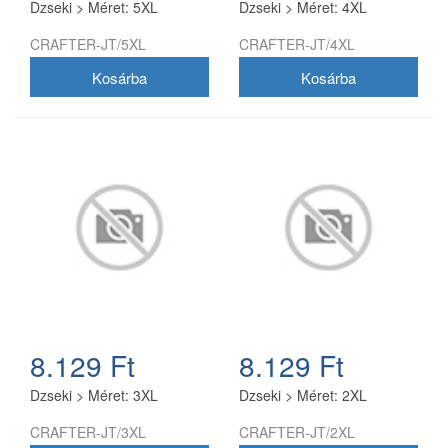
Dzseki > Méret: 5XL
Dzseki > Méret: 4XL
vízálló, hosszú élettartamot
biztosít. Szín:Színes
CRAFTER-JT/5XL
CRAFTER-JT/4XL
kialakítás, hogy feldobja a
kertészeti felszerelését.
Könnyű és
kényelmes:Maximális
kényelmet biztosít a földön
végzett munka során. A
Strend Pro térdvédő egy
praktikus és kényelmes
eszköz, amelyet minden
kertész értékelni fog. Ideális
öntözéshez, ültetéshez
vagy egyéb kerti
munkákhoz.
8.129 Ft
8.129 Ft
Dzseki > Méret: 3XL
Dzseki > Méret: 2XL
CRAFTER-JT/3XL
CRAFTER-JT/2XL