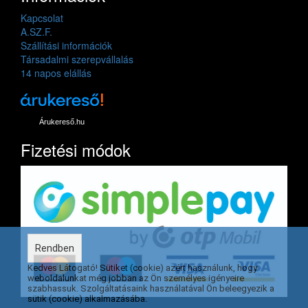
Kapcsolat
A.SZ.F.
Szállítási információk
Társadalmi szerepvállalás
14 napos elállás
Árukereső.hu
Fizetési módok
Rendben
Kedves Látogató! Sütiket (cookie) azért használunk, hogy
weboldalunkat még jobban az Ön személyes igényeire
szabhassuk. Szolgáltatásaink használatával Ön beleegyezik a
sütik (cookie) alkalmazásába.