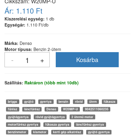
Cikkszám:
W20MP-U
Ár:
1.110 Ft
Kiszerelési egység:
1 db
Egységár:
1.110 Ft/db
Márka:
Denso
Motor típusa:
Benzin 2-ütem
Szállítás:
Raktáron (több mint 10db)
briggs
gyújtó
gyertya
benzin
rövid
ütem
fűkasza
fűrész
láncfűrész
Denso
W20MP-U
9042511060235
gyújtógyertya
rövid gyújtógyertya
2 ütemű motor
motorfűrész gyertya
fűkasza gyertya
láncfűrész gyertya
benzinmotor
kismotor
kerti gép alkatrész
gyújtó gyertya