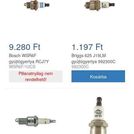
9.280 Ft
1.197 Ft
Bosch WSR6F
Briggs 625 J19LM
gyújtógyertya RCJ7Y
gyújtógyertya 992300C
WSR6F/10CS
992300C
megfelelő - 10 db/doboz
Pillanatnyilag nem
rendelhető!