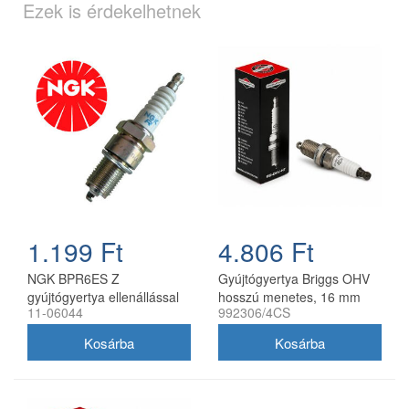
Ezek is érdekelhetnek
1.199 Ft
4.806 Ft
NGK BPR6ES Z
Gyújtógyertya Briggs OHV
gyújtógyertya ellenállással
hosszú menetes, 16 mm
11-06044
992306/4CS
Honda kis motorokhoz
kulcsnyílással 992306/4CS