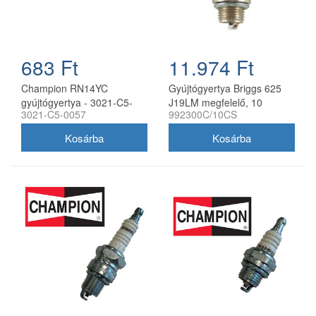
683 Ft
11.974 Ft
Champion RN14YC
Gyújtógyertya Briggs 625
gyújtógyertya - 3021-C5-
J19LM megfelelő, 10
3021-C5-0057
992300C/10CS
0057
darabos