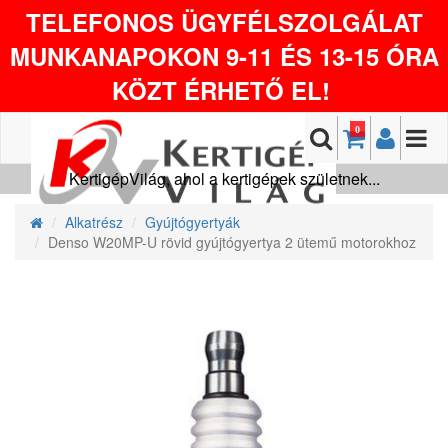
TELEFONOS ÜGYFÉLSZOLGÁLAT
MUNKANAPOKON 9-11 ÉS 13-15 ÓRA
KÖZT ÉRHETŐ EL!
0
KertigépVilág, ahol a kertigépek születnek...
Alkatrész
Gyújtógyertyák
Denso W20MP-U rövid gyújtógyertya 2 ütemű motorokhoz