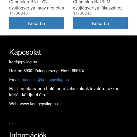
Champion RN11YC
Champion RJ19LM
gyújtógyertya nagy menetes
gyújtógyertya fűkaszához,
11-06043
11-06040
Honda GCV, GXV
nagy menet, rezisztoros
motorokhoz
Kapcsolat
kertigepvilag.hu
Raktár: 8900. Zalaegerszeg, Hrsz. 6557/4
Email:
rendeles@kertigepvilag.hu
Ha 1 munkanapon belül nem válaszolunk levelére, akkor
kérjük küldje el újra!
Web: www.kertigepvilag.hu
...
Információk