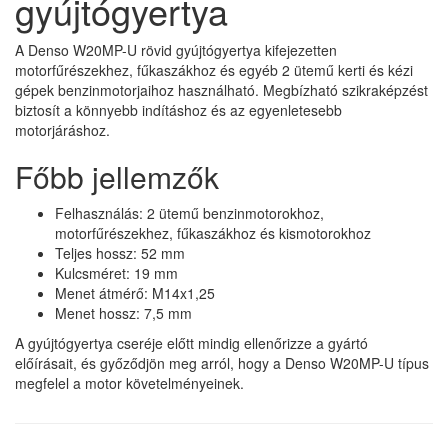
gyújtógyertya
A Denso W20MP-U rövid gyújtógyertya kifejezetten
motorfűrészekhez, fűkaszákhoz és egyéb 2 ütemű kerti és kézi
gépek benzinmotorjaihoz használható. Megbízható szikraképzést
biztosít a könnyebb indításhoz és az egyenletesebb
motorjáráshoz.
Főbb jellemzők
Felhasználás: 2 ütemű benzinmotorokhoz,
motorfűrészekhez, fűkaszákhoz és kismotorokhoz
Teljes hossz: 52 mm
Kulcsméret: 19 mm
Menet átmérő: M14x1,25
Menet hossz: 7,5 mm
A gyújtógyertya cseréje előtt mindig ellenőrizze a gyártó
előírásait, és győződjön meg arról, hogy a Denso W20MP-U típus
megfelel a motor követelményeinek.