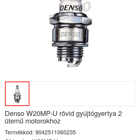
Denso W20MP-U rövid gyújtógyertya 2
ütemű motorokhoz
Termékkód:
9042511060235