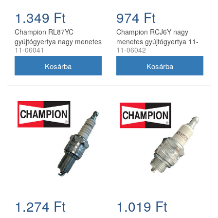
1.349 Ft
974 Ft
Champion RL87YC
Champion RCJ6Y nagy
gyújtógyertya nagy menetes
menetes gyújtógyertya 11-
11-06041
11-06042
06042
1.274 Ft
1.019 Ft