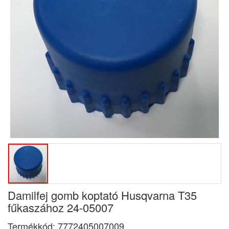
Damilfej gomb koptató Husqvarna T35
fűkaszához 24-05007
Termékkód:
7772405007009