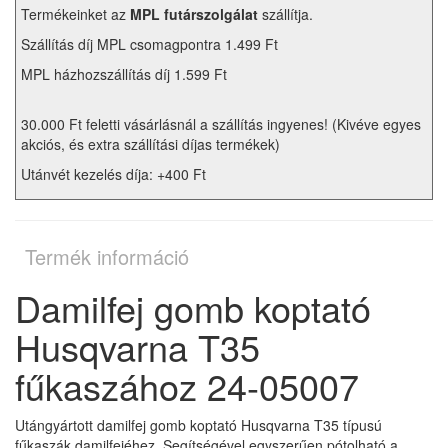
Termékeinket az
MPL futárszolgálat
szállítja.
Szállítás díj MPL csomagpontra 1.499 Ft
MPL házhozszállítás díj 1.599 Ft
30.000 Ft feletti vásárlásnál a szállítás ingyenes! (Kivéve egyes
akciós, és extra szállítási díjas termékek)
Utánvét kezelés díja: +400 Ft
Termék információ
Damilfej gomb koptató
Husqvarna T35
fűkaszához 24-05007
Utángyártott damilfej gomb koptató Husqvarna T35 típusú
fűkaszák damilfejéhez. Segítségével egyszerűen pótolható a