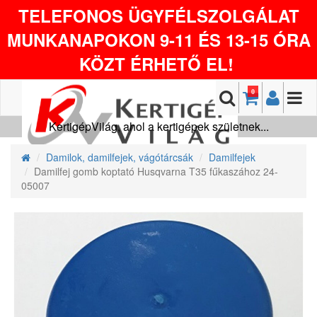
TELEFONOS ÜGYFÉLSZOLGÁLAT
MUNKANAPOKON 9-11 ÉS 13-15 ÓRA
KÖZT ÉRHETŐ EL!
0
KertigépVilág, ahol a kertigépek születnek...
Damilok, damilfejek, vágótárcsák
Damilfejek
Damilfej gomb koptató Husqvarna T35 fűkaszához 24-
05007