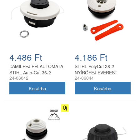
4.486 Ft
4.186 Ft
DAMILFEJ FÉLAUTOMATA
STIHL PolyCut 28-2
STIHL Auto-Cut 36-2
NYÍRÓFEJ EVEREST
24-06042
24-06044
10x1.0Z EVEREST
Új