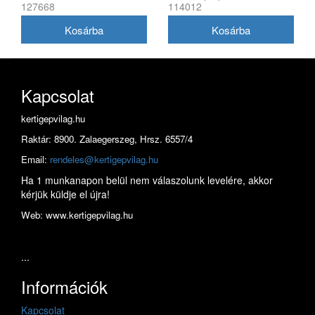
127668
114012
Kapcsolat
kertigepvilag.hu
Raktár: 8900. Zalaegerszeg, Hrsz. 6557/4
Email:
rendeles@kertigepvilag.hu
Ha 1 munkanapon belül nem válaszolunk levelére, akkor
kérjük küldje el újra!
Web: www.kertigepvilag.hu
...
Információk
Kapcsolat