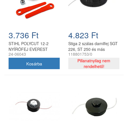
3.736 Ft
4.823 Ft
STIHL POLYCUT 12-2
Stiga 2 szálas damilfej SGT
NYÍRÓFEJ EVEREST
226, ST 250 és más
24-06043
118801753/0
modellekhez 118801753/0
Pillanatnyilag nem
rendelhető!