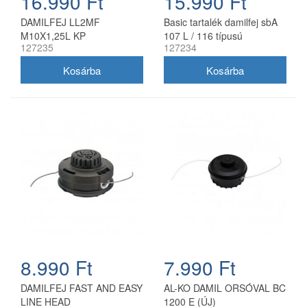
16.990 Ft
15.990 Ft
DAMILFEJ LL2MF
Basic tartalék damilfej sbA
M10X1,25L KP
107 L / 116 típusú
127235
127234
benzinmotoros fűkaszákhoz
8.990 Ft
7.990 Ft
DAMILFEJ FAST AND EASY
AL-KO DAMIL ORSÓVAL BC
LINE HEAD
1200 E (ÚJ)