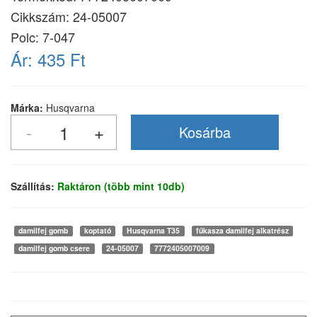
Cikkszám:
24-05007
Polc: 7-047
Ár:
435 Ft
Márka:
Husqvarna
Szállítás:
Raktáron (több mint 10db)
damilfej gomb
koptató
Husqvarna T35
fűkasza damilfej alkatrész
damilfej gomb csere
24-05007
7772405007009