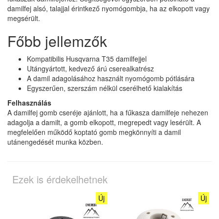
damilfej alsó, talajjal érintkező nyomógombja, ha az elkopott vagy
megsérült.
Főbb jellemzők
Kompatibilis Husqvarna T35 damilfejjel
Utángyártott, kedvező árú cserealkatrész
A damil adagolásához használt nyomógomb pótlására
Egyszerűen, szerszám nélkül cserélhető kialakítás
Felhasználás
A damilfej gomb cseréje ajánlott, ha a fűkasza damilfeje nehezen
adagolja a damilt, a gomb elkopott, megrepedt vagy lesérült. A
megfelelően működő koptató gomb megkönnyíti a damil
utánengedését munka közben.
Ezek is érdekelhetnek
Új
Új